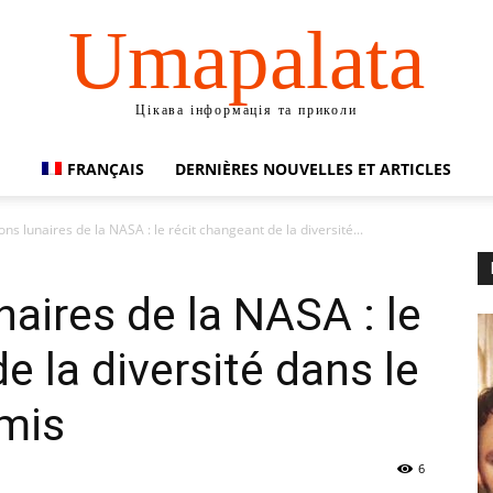
Umapalata
Цікава інформація та приколи
FRANÇAIS
DERNIÈRES NOUVELLES ET ARTICLES
ns lunaires de la NASA : le récit changeant de la diversité...
naires de la NASA : le
e la diversité dans le
mis
6