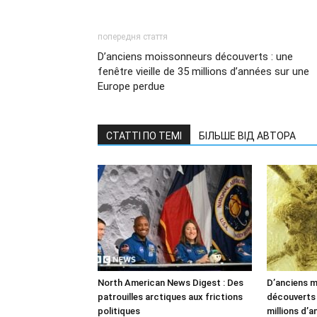
попередня стаття
D’anciens moissonneurs découverts : une
fenêtre vieille de 35 millions d’années sur une
Europe perdue
СТАТТІ ПО ТЕМІ
БІЛЬШЕ ВІД АВТОРА
North American News Digest : Des
D’anciens 
patrouilles arctiques aux frictions
découverts :
politiques
millions d’