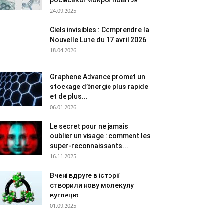
російської мокрої повітря
24.09.2025
Ciels invisibles : Comprendre la
Nouvelle Lune du 17 avril 2026
18.04.2026
Graphene Advance promet un
stockage d’énergie plus rapide
et de plus...
06.01.2026
Le secret pour ne jamais
oublier un visage : comment les
super-reconnaissants...
16.11.2025
Вчені вдруге в історії
створили нову молекулу
вуглецю
01.09.2025