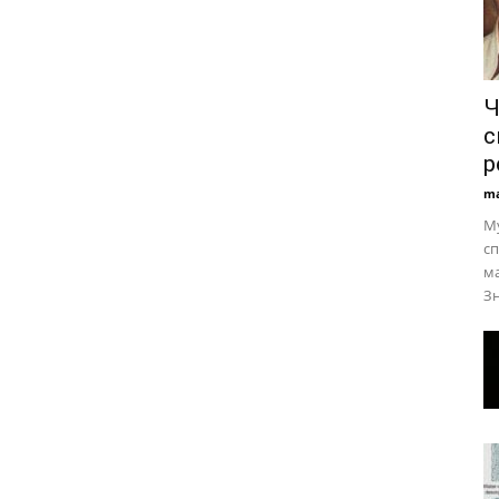
Ч
с
р
ma
Му
сп
ма
Зн