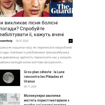
и викликає пісня болісні
погади? Спробуйте
еабілітувати її, кажуть вчені
xwelhelp
-
28.07.2025
0
зика як машина часу: як переписати хворобливі
огади, пов'язані з улюбленими трекамиМузика
є дивовижну здатність переносити нас у минуле.
айома мелодія може миттєво воскресити...
Gros plan céleste : la Lune
rencontre les Pléiades et
Uranus
09.11.2025
Молекулярні заклепки
містять пористі матеріали з