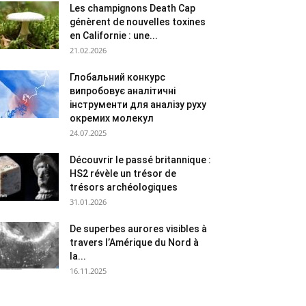
Les champignons Death Cap
génèrent de nouvelles toxines
en Californie : une...
21.02.2026
Глобальний конкурс
випробовує аналітичні
інструменти для аналізу руху
окремих молекул
24.07.2025
Découvrir le passé britannique :
HS2 révèle un trésor de
trésors archéologiques
31.01.2026
De superbes aurores visibles à
travers l’Amérique du Nord à
la...
16.11.2025