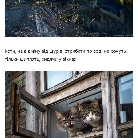
Коти, на відміну від щурів, стрибати по воді не хочуть і
тільки шиплять, сидячи у вікнах.