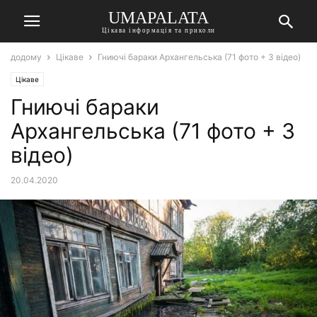
UMAPALATA
Цікава інформація та приколи
додому
Цікаве
Гниючі бараки Архангельська (71 фото + 3 відео)
Цікаве
Гниючі бараки
Архангельська (71 фото + 3
відео)
20.04.2020