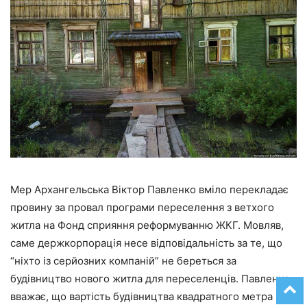
Мер Архангельська Віктор Павленко вміло перекладає
провину за провал програми переселення з ветхого
житла на Фонд сприяння реформуванню ЖКГ. Мовляв,
саме держкорпорація несе відповідальність за те, що
“ніхто із серйозних компаній” не береться за
будівництво нового житла для переселенців. Павленко
вважає, що вартість будівництва квадратного метра