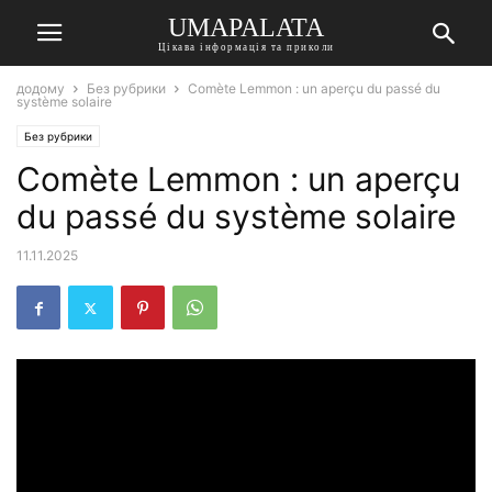
UMAPALATA
Цікава інформація та приколи
додому
Без рубрики
Comète Lemmon : un aperçu du passé du
système solaire
Без рубрики
Comète Lemmon : un aperçu
du passé du système solaire
11.11.2025