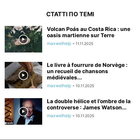
СТАТТІ ПО ТЕМІ
Volcan Poás au Costa Rica : une
oasis martienne sur Terre
maxwelhelp
-
11.11.2025
Le livre à fourrure de Norvège :
un recueil de chansons
médiévales...
maxwelhelp
-
10.11.2025
La double hélice et l’ombre de la
controverse : James Watson...
maxwelhelp
-
10.11.2025