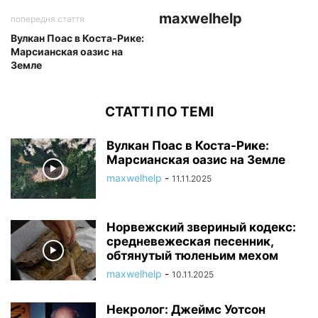
maxwelhelp
попередня стаття
Вулкан Поас в Коста-Рике:
Марсианская оазис на
Земле
СТАТТІ ПО ТЕМІ
Вулкан Поас в Коста-Рике:
Марсианская оазис на Земле
maxwelhelp
-
11.11.2025
Норвежский звериный кодекс:
средневежеская песенник,
обтянутый тюленьим мехом
maxwelhelp
-
10.11.2025
Некролог: Джеймс Уотсон