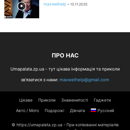
maxwelhelp
-
10.11.2025
ПРО НАС
Umapalata.zp.ua - тут цікава інформація та приколи
зв'язатися з нами:
maxwelhelp@gmail.com
Цікаве
Приколи
Знаменитості
Гаджети
Авто / Мото
Подорожі
Дівчата
Русский
© https://umapalata.zp.ua - При копіюванні матеріалів