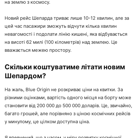
на землю з космосу.
Новий рейс Шепарда триває лише 10-12 хвилин, але за
цей час пасажири зможуть відчути кілька хвилин
невагомості і подолати лінію кишені, яка відбувається
на висоті 62 милі (100 кілометрів) над землею. Це
вважається межею простору.
Скільки коштуватиме літати новим
Шепардом?
На жаль, Blue Origin не розкриває ціни на квитки. За
різними оцінками, вартість одного місця на борту може
становити від 200 000 до 500 000 доларів. Це, звичайно,
багато грошей, але порівняно з ціною космічних рейсів
у минулому, це цілком доступна ціна.
Я впевнений, що з часом, у міру розвитку космічної