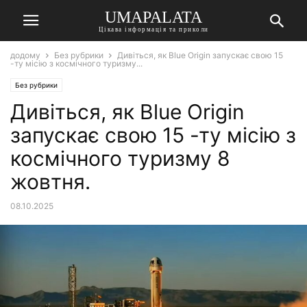
UMAPALATA
Цікава інформація та приколи
додому
Без рубрики
Дивіться, як Blue Origin запускає свою 15
-ту місію з космічного туризму...
Без рубрики
Дивіться, як Blue Origin
запускає свою 15 -ту місію з
космічного туризму 8
жовтня.
08.10.2025