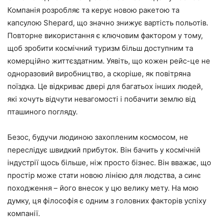
Компанія розробляє та керує новою ракетою та
капсулою Shepard, що значно знижує вартість польотів.
Повторне використання є ключовим фактором у тому,
щоб зробити космічний туризм більш доступним та
комерційно життєздатним. Уявіть, що кожен рейс-це не
одноразовий виробництво, а скоріше, як повітряна
поїздка. Це відкриває двері для багатьох інших людей,
які хочуть відчути невагомості і побачити землю від
пташиного погляду.
Безос, будучи людиною захопленим космосом, не
переслідує швидкий прибуток. Він бачить у космічній
індустрії щось більше, ніж просто бізнес. Він вважає, що
простір може стати новою лінією для людства, а синє
походження – його внесок у цю велику мету. На мою
думку, ця філософія є одним з головних факторів успіху
компанії.