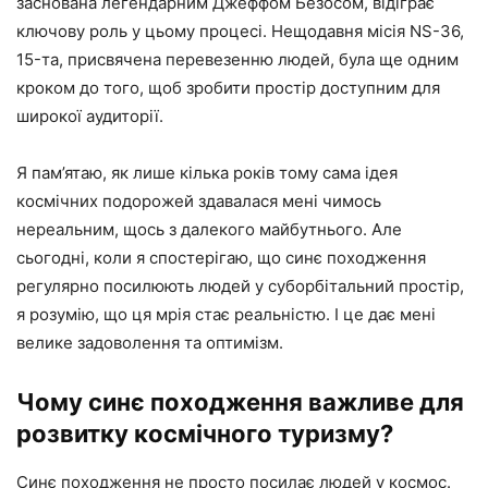
заснована легендарним Джеффом Безосом, відіграє
ключову роль у цьому процесі. Нещодавня місія NS-36,
15-та, присвячена перевезенню людей, була ще одним
кроком до того, щоб зробити простір доступним для
широкої аудиторії.
Я пам’ятаю, як лише кілька років тому сама ідея
космічних подорожей здавалася мені чимось
нереальним, щось з далекого майбутнього. Але
сьогодні, коли я спостерігаю, що синє походження
регулярно посилюють людей у ​​суборбітальний простір,
я розумію, що ця мрія стає реальністю. І це дає мені
велике задоволення та оптимізм.
Чому синє походження важливе для
розвитку космічного туризму?
Синє походження не просто посилає людей у ​​космос.