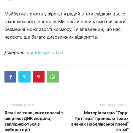
Майбутнє лежить у зірок, і я радий стати свідком цього
захоплюючого процесу. Ми тільки починаємо виявляти
безмежні можливості космосу, і я впевнений, що нас
чекають ще багато дивовижних відкриттів.
Джерело:
lightdesign.od.ua
попередня стаття
наступна стаття
Яєчні клітини, виготовлені з
Матеріали про “Гаррі
шкіряної ДНК людини,
Поттера” принесли трьох
запліднюються в
вчених Нобелівської премії
лабораторії
з хімії