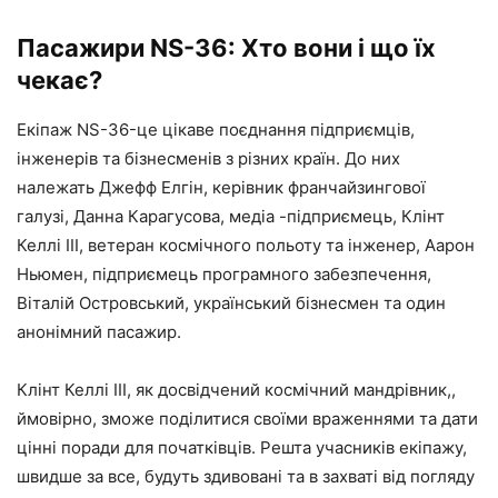
Пасажири NS-36: Хто вони і що їх
чекає?
Екіпаж NS-36-це цікаве поєднання підприємців,
інженерів та бізнесменів з різних країн. До них
належать Джефф Елгін, керівник франчайзингової
галузі, Данна Карагусова, медіа -підприємець, Клінт
Келлі III, ветеран космічного польоту та інженер, Аарон
Ньюмен, підприємець програмного забезпечення,
Віталій Островський, український бізнесмен та один
анонімний пасажир.
Клінт Келлі III, як досвідчений космічний мандрівник,,
ймовірно, зможе поділитися своїми враженнями та дати
цінні поради для початківців. Решта учасників екіпажу,
швидше за все, будуть здивовані та в захваті від погляду