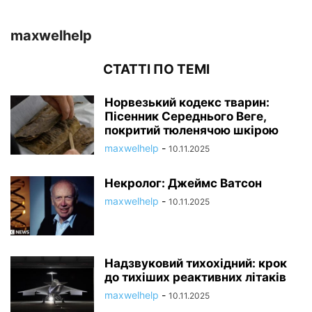
maxwelhelp
СТАТТІ ПО ТЕМІ
Норвезький кодекс тварин:
Пісенник Середнього Веге,
покритий тюленячою шкірою
maxwelhelp
-
10.11.2025
Некролог: Джеймс Ватсон
maxwelhelp
-
10.11.2025
Надзвуковий тихохідний: крок
до тихіших реактивних літаків
maxwelhelp
-
10.11.2025