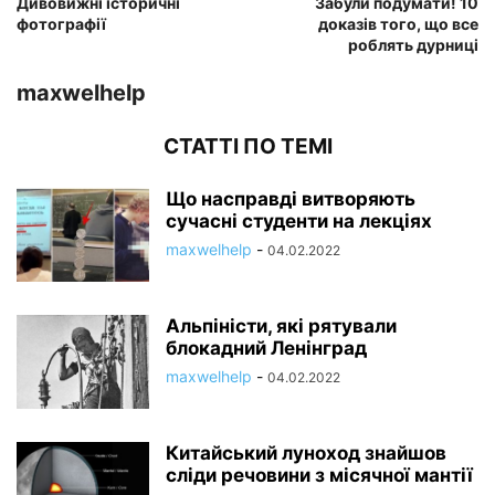
Дивовижні історичні
Забули подумати! 10
фотографії
доказів того, що все
роблять дурниці
maxwelhelp
СТАТТІ ПО ТЕМІ
Що насправді витворяють
сучасні студенти на лекціях
maxwelhelp
-
04.02.2022
Альпіністи, які рятували
блокадний Ленінград
maxwelhelp
-
04.02.2022
Китайський луноход знайшов
сліди речовини з місячної мантії