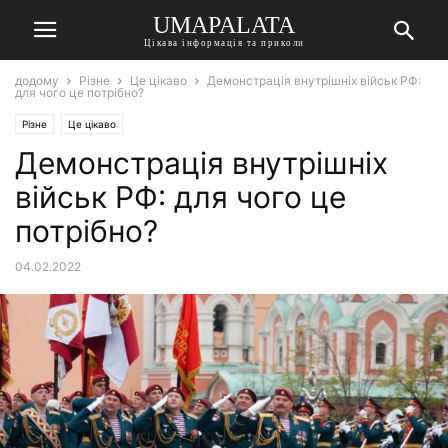
UMAPALATA
Цікава інформація та приколи
додому
Різне
Це цікаво
Демонстрація внутрішніх військ РФ:
для чого це потрібно?
Різне
Це цікаво
Демонстрація внутрішніх
військ РФ: для чого це
потрібно?
04.02.2022