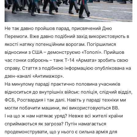
Не так давно пройшов парад, присвячений Дню
Перемоги. Вже давно подібний захід використовують в
якості натяку потенційним ворогам. Погіршилися
відносини з США – демонструємо «Тополі». Прийшов
час гонки озброєнь – танк Т-14 «Армата» зробить свою
справу. Стаття з подібною інформацією опублікована на
дзен-каналі «Антимажор».
На минулому параді практично половина учасників
відноситься до внутрішніх військ: поліція, слідчий відділ,
ФСБ, Росгвардия і так далі. Навіть у параді техніки ми
могли побачити машини, які використовуються ВВ.
І на що ж нам натякає уряд? Невже всі жителі країни
сприймаються як загроза? Путін намагається
продемонструвати, що у нього є сильна армія для