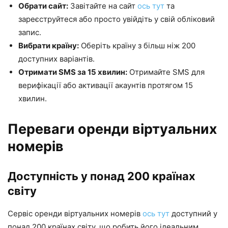
Обрати сайт:
Завітайте на сайт
ось тут
та
зареєструйтеся або просто увійдіть у свій обліковий
запис.
Вибрати країну:
Оберіть країну з більш ніж 200
доступних варіантів.
Отримати SMS за 15 хвилин:
Отримайте SMS для
верифікації або активації акаунтів протягом 15
хвилин.
Переваги оренди віртуальних
номерів
Доступність у понад 200 країнах
світу
Сервіс оренди віртуальних номерів
ось тут
доступний у
понад 200 країнах світу, що робить його ідеальним