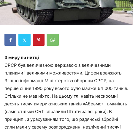
З миру по нитці
СРСР був величезною державою з величезними
планами і великими можливостями. Цифри вражають.
Згідно інформації Міністерства оборони СРСР, на
перше січня 1990 року всього було майже 64 000 танків.
Стільки не мав ніхто. На цьому тлі навіть нескромні
десять тисяч американських танків «Абрамс» тьмяніють
(саме стільки ОБТ справили Штати за всі роки). В
принципі, з урахуванням того, що радянські збройні
сили мали у своєму розпорядженні незліченні тисячі