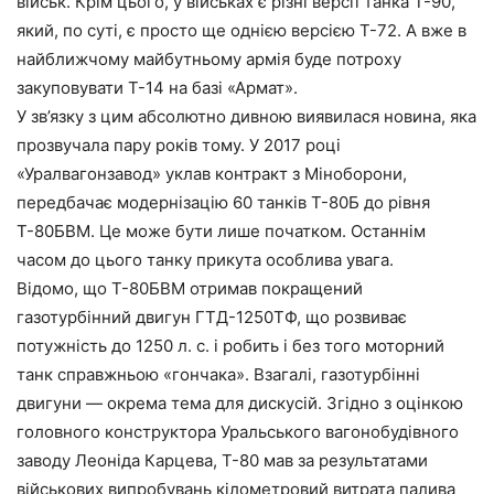
військ. Крім цього, у військах є різні версії танка Т-90,
який, по суті, є просто ще однією версією Т-72. А вже в
найближчому майбутньому армія буде потроху
закуповувати Т-14 на базі «Армат».
У зв’язку з цим абсолютно дивною виявилася новина, яка
прозвучала пару років тому. У 2017 році
«Уралвагонзавод» уклав контракт з Міноборони,
передбачає модернізацію 60 танків Т-80Б до рівня
Т-80БВМ. Це може бути лише початком. Останнім
часом до цього танку прикута особлива увага.
Відомо, що Т-80БВМ отримав покращений
газотурбінний двигун ГТД-1250ТФ, що розвиває
потужність до 1250 л. с. і робить і без того моторний
танк справжньою «гончака». Взагалі, газотурбінні
двигуни — окрема тема для дискусій. Згідно з оцінкою
головного конструктора Уральського вагонобудівного
заводу Леоніда Карцева, Т-80 мав за результатами
військових випробувань кілометровий витрата палива