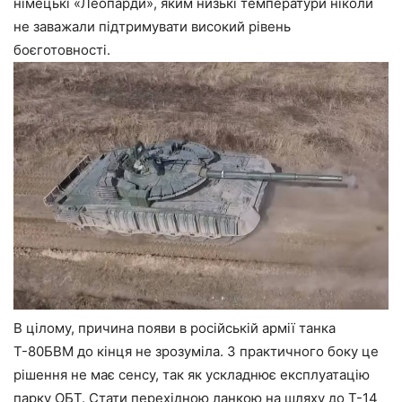
німецькі «Леопарди», яким низькі температури ніколи
не заважали підтримувати високий рівень
боєготовності.
В цілому, причина появи в російській армії танка
Т-80БВМ до кінця не зрозуміла. З практичного боку це
рішення не має сенсу, так як ускладнює експлуатацію
парку ОБТ. Стати перехідною ланкою на шляху до Т-14