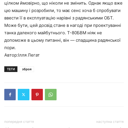
цілком ймовірно, що ніколи не змінить. Однак якщо вже
цю машину і розробили, то має сенс хоча б спробувати
ввести її в експлуатацію нарівні з радянськими ОБТ.
Може бути, цей досвід стане в нагоді при проектуванні
танка далекого майбутнього. Т-80БВМ ніяк не
допоможе в цьому питанні, він — спадщина радянської
пори.
Автор:Ілля Легат
ТЕГИ
зброя
попередня стаття
наступна стаття