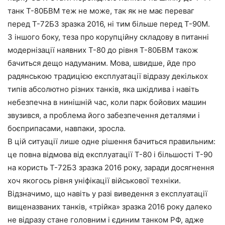
танк Т-80БВМ теж не може, так як не має переваг
перед Т-72Б3 зразка 2016, ні тим більше перед Т-90М.
З іншого боку, теза про корупційну складову в питанні
модернізації наявних Т-80 до рівня Т-80БВМ також
бачиться дещо надуманим. Мова, швидше, йде про
радянською традицією експлуатації відразу декількох
типів абсолютно різних танків, яка шкідлива і навіть
небезпечна в нинішній час, коли парк бойових машин
звузився, а проблема його забезпечення деталями і
боєприпасами, навпаки, зросла.
В цій ситуації лише одне рішення бачиться правильним:
це повна відмова від експлуатації Т-80 і більшості Т-90
на користь Т-72Б3 зразка 2016 року, заради досягнення
хоч якогось рівня уніфікації військової техніки.
Відзначимо, що навіть у разі виведення з експлуатації
вищеназваних танків, «трійка» зразка 2016 року далеко
не відразу стане головним і єдиним танком РФ, адже