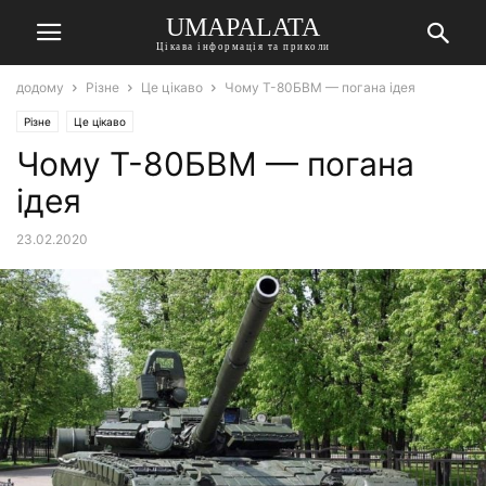
UMAPALATA
Цікава інформація та приколи
додому
Різне
Це цікаво
Чому Т-80БВМ — погана ідея
Різне
Це цікаво
Чому Т-80БВМ — погана
ідея
23.02.2020