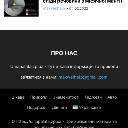
сліди речовини з місячної мантії
maxwelhelp
-
04.02.2022
ПРО НАС
Umapalata.zp.ua - тут цікава інформація та приколи
зв'язатися з нами:
maxwelhelp@gmail.com
Цікаве
Приколи
Знаменитості
Гаджети
Авто
Подорожі
Дівчата
Українська
© https://umapalata.zp.ua - При копіюванні матеріалів
посилання на сайт обов'язкове