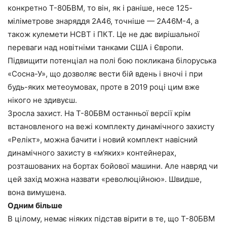
конкретно Т-80БВМ, то він, як і раніше, несе 125-
міліметрове знаряддя 2А46, точніше — 2А46М-4, а
також кулемети НСВТ і ПКТ. Це не дає вирішальної
переваги над новітніми танками США і Європи.
Підвищити потенціал на полі бою покликана білоруська
«Сосна-У», що дозволяє вести бій вдень і вночі і при
будь-яких метеоумовах, проте в 2019 році цим вже
нікого не здивуєш.
Зросла захист. На Т-80БВМ останньої версії крім
встановленого на вежі комплекту динамічного захисту
«Релікт», можна бачити і новий комплект навісний
динамічного захисту в «м’яких» контейнерах,
розташованих на бортах бойової машини. Але навряд чи
цей захід можна назвати «революційною». Швидше,
вона вимушена.
Одним більше
В цілому, немає ніяких підстав вірити в те, що Т-80БВМ