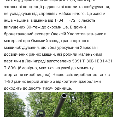
загальної концепції радянської школи танкобудування,
не успадкував від «предків» майже нічого. Це зовсім
інша машина, відмінна від Т-64 і Т-72. Кількість
випущених 80-теж до скромніше. Відомий
бронетанковий експерт Олексій Хлопотов зазначає в
матеріалі про Омський завод транспортного
машинобудування, що «без урахування Харкова і
досвідчених ранніх машин, які робили маленькими
партіями в Ленінграді виготовлено 5391 Т-80Б і БВ і 431
Т-80У» (ймовірно, мається на увазі до моменту
згортання виробництва). Число всіх вироблених танків
Т-80 різних версій згідно з відкритими джерелами
доходить до десяти тисяч одиниць.