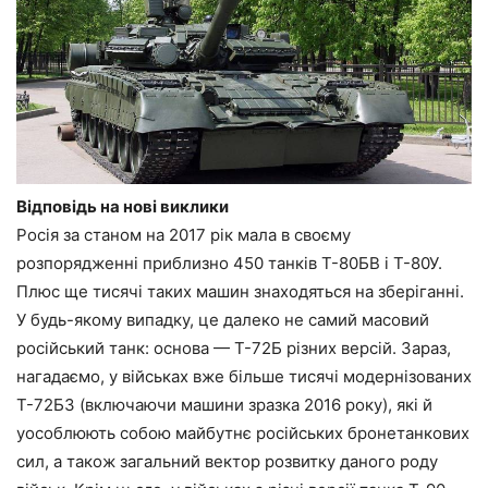
Відповідь на нові виклики
Росія за станом на 2017 рік мала в своєму
розпорядженні приблизно 450 танків Т-80БВ і Т-80У.
Плюс ще тисячі таких машин знаходяться на зберіганні.
У будь-якому випадку, це далеко не самий масовий
російський танк: основа — Т-72Б різних версій. Зараз,
нагадаємо, у військах вже більше тисячі модернізованих
Т-72Б3 (включаючи машини зразка 2016 року), які й
уособлюють собою майбутнє російських бронетанкових
сил, а також загальний вектор розвитку даного роду