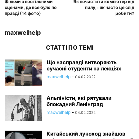
Фільми з постільними
Як почистити компютер від
сценами, де все було по
пилу, і як часто це слід
правді (14 фото)
робити?
maxwelhelp
СТАТТІ ПО ТЕМІ
Що насправді витворяють
сучасні студенти на лекціях
maxwelhelp
-
04.02.2022
Альпіністи, які рятували
блокадний Ленінград
maxwelhelp
-
04.02.2022
Китайський луноход знайшов