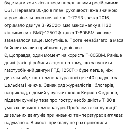
буде мати хоч якісь плюси перед іншими російськими
ОБТ. Перевага 80-до в плані рухливості вже значною
мірою нівельована наявністю Т-72Б3 зразка 2016,
отримало двигун В-92С2Ф, має максималку в 1130
кінських сил. ВМД-1250ТФ танка Т-80БВМ, як вже
зазначалося вище, могутніше. Проте ненабагато, а маса
бойових машин приблизно дорівнює.
Є, щоправда, один момент на користь Т-80БВМ. Раніше
деякі фахівці робили акцент на тому, що запустити
газотурбінний двигун ГТД-1250ТФ буде легше, ніж
дизельний, якщо температура повітря -40 градусів за
Цельсієм і нижче. Однак ряд журналістів і блогерів,
наприклад, відомий у вузьких колах Кирило Федоров,
піддали сумніву теза про гостру необхідність Т-80 в
умовах низької температури. Проблема експлуатації
дизельних двигунів при низьких температурах виглядає
надуманою. В якості прикладу не раз приводили