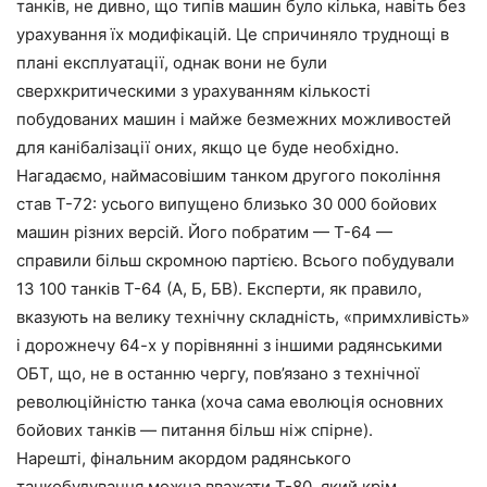
танків, не дивно, що типів машин було кілька, навіть без
урахування їх модифікацій. Це спричиняло труднощі в
плані експлуатації, однак вони не були
сверхкритическими з урахуванням кількості
побудованих машин і майже безмежних можливостей
для канібалізації оних, якщо це буде необхідно.
Нагадаємо, наймасовішим танком другого покоління
став Т-72: усього випущено близько 30 000 бойових
машин різних версій. Його побратим — Т-64 —
справили більш скромною партією. Всього побудували
13 100 танків Т-64 (А, Б, БВ). Експерти, як правило,
вказують на велику технічну складність, «примхливість»
і дорожнечу 64-х у порівнянні з іншими радянськими
ОБТ, що, не в останню чергу, пов’язано з технічної
революційністю танка (хоча сама еволюція основних
бойових танків — питання більш ніж спірне).
Нарешті, фінальним акордом радянського
танкобудування можна вважати Т-80, який крім