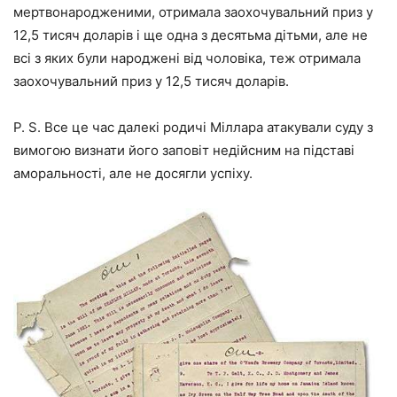
мертвонародженими, отримала заохочувальний приз у
12,5 тисяч доларів і ще одна з десятьма дітьми, але не
всі з яких були народжені від чоловіка, теж отримала
заохочувальний приз у 12,5 тисяч доларів.
P. S. Все це час далекі родичі Міллара атакували суду з
вимогою визнати його заповіт недійсним на підставі
аморальності, але не досягли успіху.