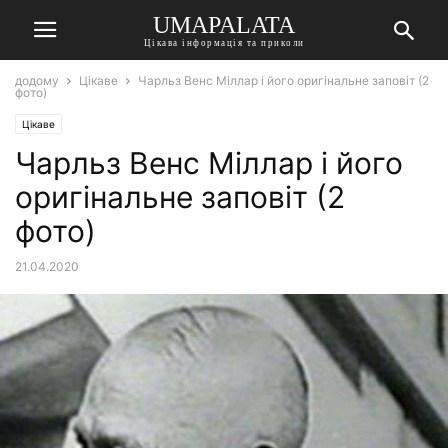
UMAPALATA
Цікава інформація та приколи
додому
Цікаве
Чарльз Венс Міллар і його оригінальне заповіт (2
фото)
Цікаве
Чарльз Венс Міллар і його
оригінальне заповіт (2
фото)
21.04.2020