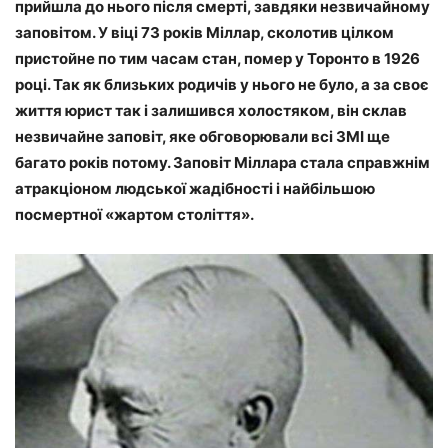
прийшла до нього після смерті, завдяки незвичайному
заповітом. У віці 73 років Міллар, сколотив цілком
пристойне по тим часам стан, помер у Торонто в 1926
році. Так як близьких родичів у нього не було, а за своє
життя юрист так і залишився холостяком, він склав
незвичайне заповіт, яке обговорювали всі ЗМІ ще
багато років потому. Заповіт Міллара стала справжнім
атракціоном людської жадібності і найбільшою
посмертної «жартом століття».