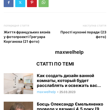
попередня стаття
наступна стаття
Життя французьких вязнів
Прості кухонні поради (23
у фотопроекті Грегуара
фото)
Корганова (21 фото)
maxwelhelp
СТАТТІ ПО ТЕМІ
Как создать дизайн ванной
комнаты, который будет
расслаблять и освежать вас...
maxwelhelp
-
25.03.2023
Боєць Олександр Ємельяненко
проведе у вязниці 4,5 року (9