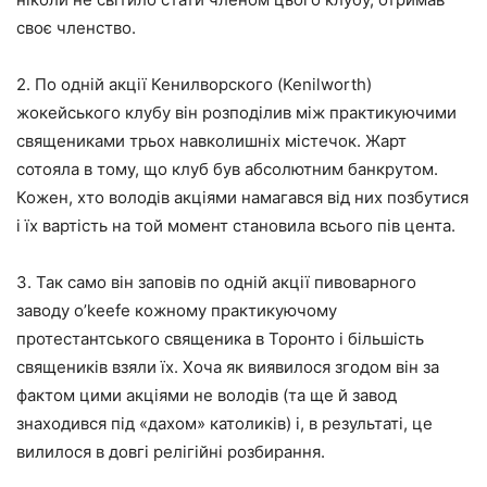
своє членство.
2. По одній акції Кенилворского (Kenilworth)
жокейського клубу він розподілив між практикуючими
священиками трьох навколишніх містечок. Жарт
сотояла в тому, що клуб був абсолютним банкрутом.
Кожен, хто володів акціями намагався від них позбутися
і їх вартість на той момент становила всього пів цента.
3. Так само він заповів по одній акції пивоварного
заводу o’keefe кожному практикуючому
протестантського священика в Торонто і більшість
священиків взяли їх. Хоча як виявилося згодом він за
фактом цими акціями не володів (та ще й завод
знаходився під «дахом» католиків) і, в результаті, це
вилилося в довгі релігійні розбирання.