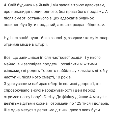
4. Свій будинок на Ямайці він заповів трьох адвокатам,
яро ненавидять один одного, без права його продажу. А
після смерті останнього з цих адвокатів будинок
повинен був бути проданий, а кошти роздані біднякам.
Ну, і останній пункт його заповіту, завдяки якому Міллар
отримав місце в історії:
Все, що залишився (після часткової роздачі) у нього
майно, він заповідав продати і розділити між тими
жінками, які родять Торонто найбільшу кількість дітей у
наступні, після його смерті, 10 років.
З урахуванням набирає обертів великої депресії, це
спровокувало вибух народжуваності і цей період
отримав назву baby’s Derby. До фінішу дійшли 4 матусі з
дев’ятьма дітьми кожна і отримали по 125 тисяч доларів.
Ще одна матуся з десятьма дітьми, двоє з яких були