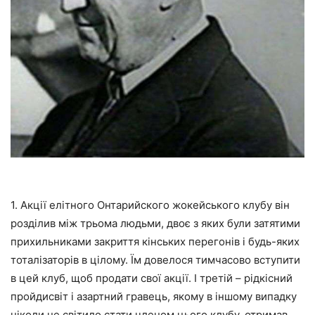
1. Акції елітного Онтарийского жокейського клубу він
розділив між трьома людьми, двоє з яких були затятими
прихильниками закриття кінських перегонів і будь-яких
тоталізаторів в цілому. Їм довелося тимчасово вступити
в цей клуб, щоб продати свої акції. І третій – рідкісний
пройдисвіт і азартний гравець, якому в іншому випадку
ніколи не світило стати членом цього клубу, отримав