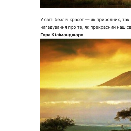
У світі безліч красот — як природних, так
нагадування про те, як прекрасний наш св
Гора Кіліманджаро