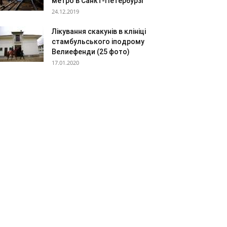
метро в Санкт-Петербурзі
24.12.2019
Лікування скакунів в клініці
стамбульського іподрому
Велиефенди (25 фото)
17.01.2020