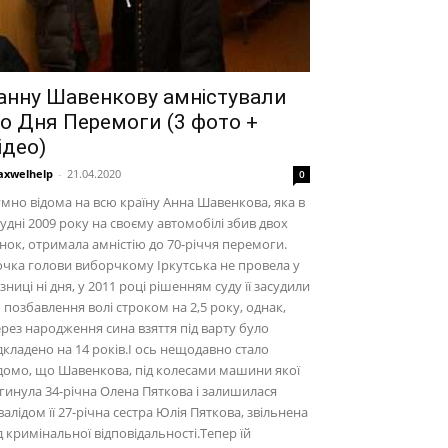
анну Шавенкову амністували
о Дня Перемоги (3 фото +
ідео)
xwelhelp
-
21.04.2020
0
мно відома на всю країну Анна Шавенкова, яка в
удні 2009 року на своєму автомобілі збив двох
нок, отримала амністію до 70-річчя перемоги.
чка голови виборчкому Іркутська не провела у
зниці ні дня, у 2011 році рішенням суду її засудили
 позбавлення волі строком на 2,5 року, однак,
рез народження сина взяття під варту було
дкладено на 14 років.І ось нещодавно стало
домо, що Шавенкова, під колесами машини якої
гинула 34-річна Олена Пяткова і залишилася
валідом її 27-річна сестра Юлія Пяткова, звільнена
д кримінальної відповідальності.Тепер їй