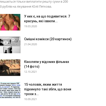
лишається тільки виплатити решту суми в 200
0 рублів на лікування Юлії Пяткова.
У них є, на що подивитися. 7
красунь, які і ввели...
19.03.2020
Смішні комікси (20 картинок)
21.04.2020
Кіноляпи у відомих фільмах
(14 фото)
12.10.2021
15 чоловік, яким життя
підкинуло такі збіги, що вони
трохи з...
10.09.2021