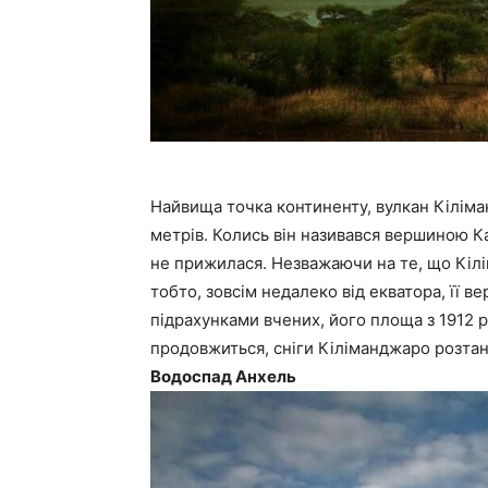
Найвища точка континенту, вулкан Кіліма
метрів. Колись він називався вершиною К
не прижилася. Незважаючи на те, що Кілі
тобто, зовсім недалеко від екватора, її в
підрахунками вчених, його площа з 1912 р
продовжиться, сніги Кіліманджаро розтан
Водоспад Анхель