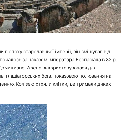
 в епоху стародавньої імперії, він вміщував від
почалось за наказом імператора Веспасіана в 82 р.
і Домициане. Арена використовувалася для
ь, гладіаторських боїв, показовою полювання на
щеннях Колізею стояли клітки, де тримали диких