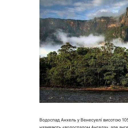
Водоспад Анхель у Венесуелі висотою 105
називають «водоспадом Ангела», але анге