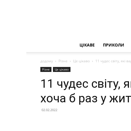
ЦІКАВЕ
ПРИКОЛИ
додому
Різне
Це цікаво
11 чудес світу, які в
Різне
Це цікаво
11 чудес світу, 
хоча б раз у жит
02.02.2022