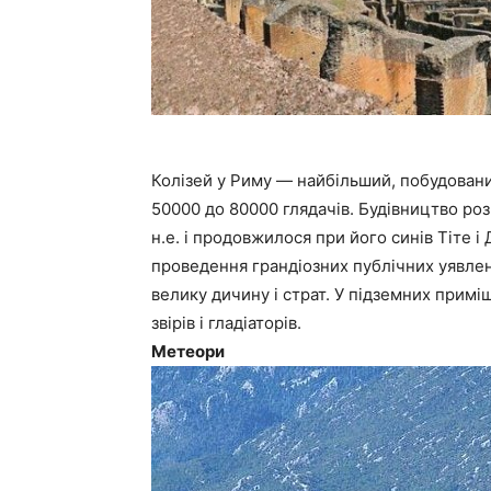
Колізей у Риму — найбільший, побудований
50000 до 80000 глядачів. Будівництво роз
н.е. і продовжилося при його синів Тіте 
проведення грандіозних публічних уявлен
велику дичину і страт. У підземних примі
звірів і гладіаторів.
Метеори