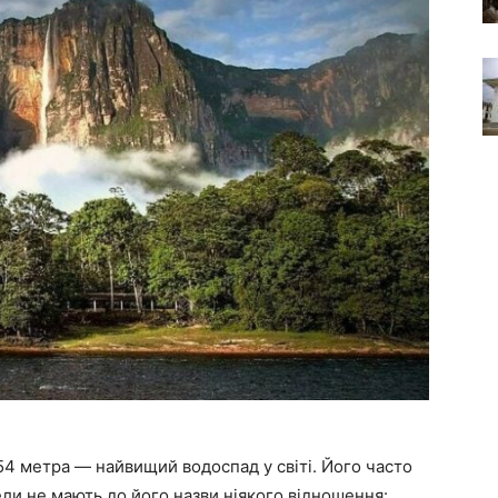
4 метра — найвищий водоспад у світі. Його часто
ли не мають до його назви ніякого відношення: