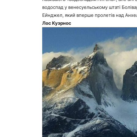
водоспад у венесуельському штаті Боліва
Ейнджел, який вперше пролетів над Анхел
Лос Куэрнос