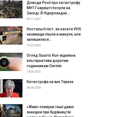
Доводи Росії про катастрофу
МН17 нарешті почули на
Заході: В Нідерландах...
08.11.2021
Ностальгії піст: як касети VHS
назавжди пішли в минуле, але
залишилися...
14.03.2020
Огляд Suunto Run-відмінна
альтернатива дорогим
годинникам Garmin
18.09.2025
Катастрофа на імя Тереза
08.04.2020
«Живі» пливуни і інші дивні
знахідки при будівництві