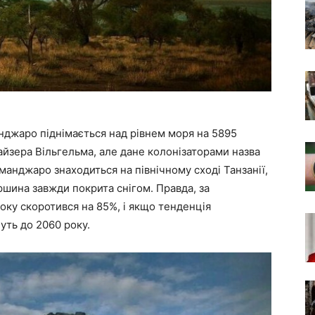
нджаро піднімається над рівнем моря на 5895
айзера Вільгельма, але дане колонізаторами назва
манджаро знаходиться на північному сході Танзанії,
ершина завжди покрита снігом. Правда, за
оку скоротився на 85%, і якщо тенденція
уть до 2060 року.