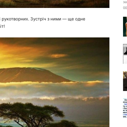
за
00
 і рукотворних. Зустріч з ними — ще одне
іт!