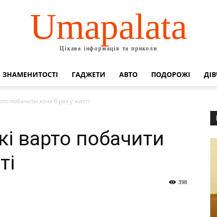
Umapalata
Цікава інформація та приколи
ЗНАМЕНИТОСТІ
ГАДЖЕТИ
АВТО
ПОДОРОЖІ
ДІВ
арто побачити хоча б раз у житті
які варто побачити
ті
398