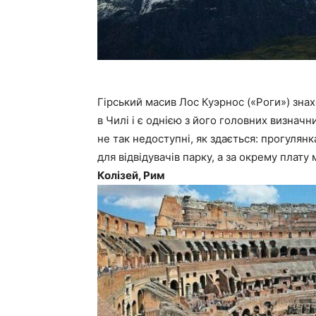
Гірський масив Лос Куэрнос («Роги») зна
в Чилі і є однією з його головних визначн
не так недоступні, як здається: прогулян
для відвідувачів парку, а за окрему плат
Колізей, Рим