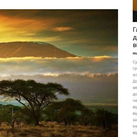
Г
д
в
ma
Су
гр
жі
До
вя
до
че
ві
ві
за
ін
ві