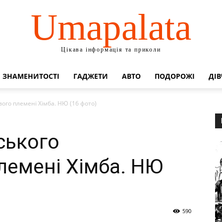
Umapalata
Цікава інформація та приколи
ЗНАМЕНИТОСТІ
ГАДЖЕТИ
АВТО
ПОДОРОЖІ
ДІВ
ого племені Хімба. НЮ (16 фото)
ського
лемені Хімба. НЮ
590