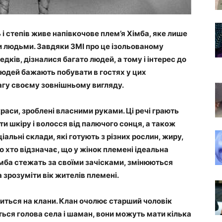
 і степів живе напівкочове плем’я Хімба, яке лише
и людьми. Завдяки ЗМІ про це ізольованому
дків, дізналися багато людей, а тому і інтерес до
людей бажають побувати в гостях у цих
агу своєму зовнішньому вигляду.
краси, зроблені власними руками. Ці речі грають
и шкіру і волосся від палючого сонця, а також
альні склади, які готують з різних рослин, жиру,
то хто відзначає, що у жінок племені ідеальна
імба стежать за своїми зачісками, змінюються
 зрозуміти вік жителів племені.
иться на клани. Клан очолює старший чоловік
ься голова села і шаман, вони можуть мати кілька