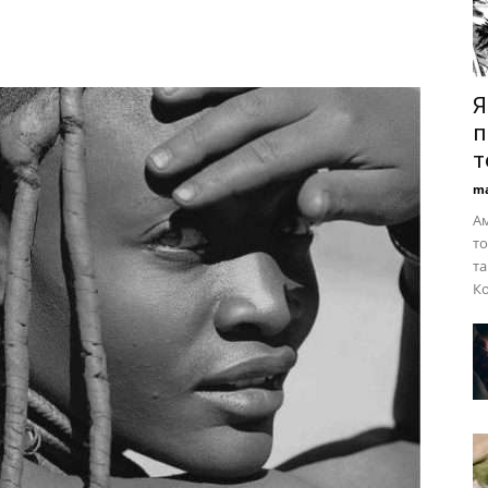
Я
п
т
ma
А
то
та
Ко