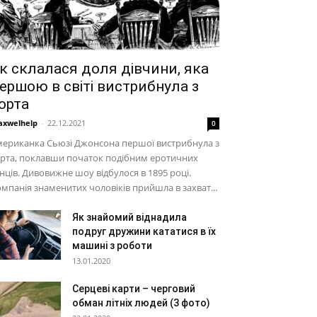
к склалася доля дівчини, яка
ершою в світі вистрибнула з
орта
xwelhelp
-
22.12.2021
0
мериканка Сьюзі Джонсона першої вистрибнула з
рта, поклавши початок подібним еротичних
нців. Дивовижне шоу відбулося в 1895 році.
мпанія знаменитих чоловіків прийшла в захват...
Як знайомий віднадила
подруг дружини кататися в їх
машині з роботи
13.01.2020
Серцеві карти – черговий
обман літніх людей (3 фото)