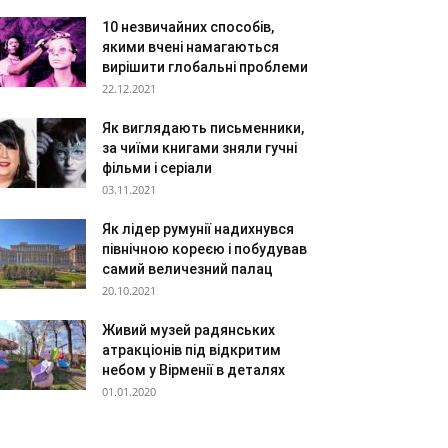
10 незвичайних способів,
якими вчені намагаються
вирішити глобальні проблеми
22.12.2021
Як виглядають письменники,
за чиїми книгами зняли гучні
фільми і серіали
03.11.2021
Як лідер румунії надихнувся
північною кореєю і побудував
самий величезний палац
20.10.2021
Живий музей радянських
атракціонів під відкритим
небом у Вірменії в деталях
01.01.2020