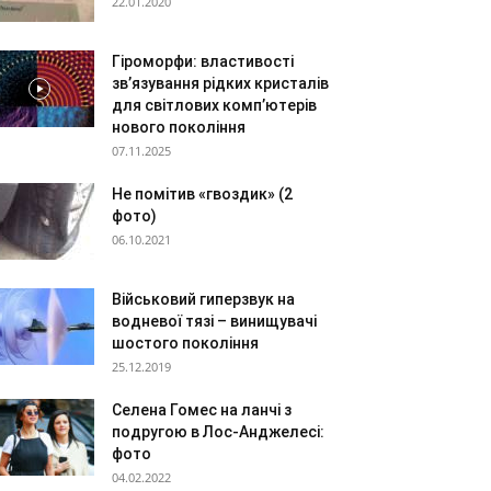
22.01.2020
Гіроморфи: властивості
зв’язування рідких кристалів
для світлових комп’ютерів
нового покоління
07.11.2025
Не помітив «гвоздик» (2
фото)
06.10.2021
Військовий гиперзвук на
водневої тязі – винищувачі
шостого покоління
25.12.2019
Селена Гомес на ланчі з
подругою в Лос-Анджелесі:
фото
04.02.2022