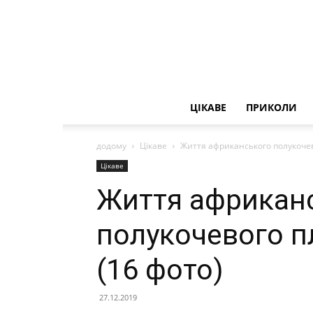
ЦІКАВЕ
ПРИКОЛИ
додому
Цікаве
Життя африканського полукочев
Цікаве
Життя африкан
полукочевого п
(16 фото)
27.12.2019