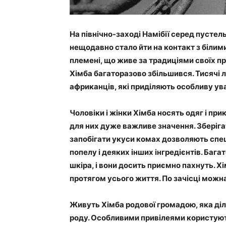
На північно-заході Намібії серед пустель
нещодавно стало йти на контакт з білим
племені, що живе за традиціями своїх пре
Хімба багаторазово збільшився. Тисячі 
африканців, які приділяють особливу ув
Чоловіки і жінки Хімба носять одяг і при
для них дуже важливе значення. Зберігат
запобігати укуси комах дозволяють спеці
попелу і деяких інших інгредієнтів. Бага
шкіра, і вони досить приємно пахнуть. Х
протягом усього життя. По зачісці можна
Живуть Хімба родової громадою, яка діл
роду. Особливими привілеями користуют