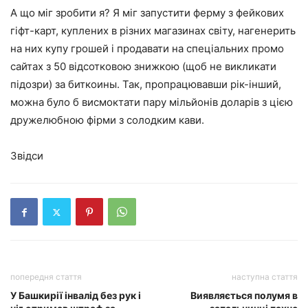
А що міг зробити я? Я міг запустити ферму з фейкових
гіфт-карт, куплених в різних магазинах світу, нагенерить
на них купу грошей і продавати на спеціальних промо
сайтах з 50 відсотковою знижкою (щоб не викликати
підозри) за биткоины. Так, пропрацювавши рік-інший,
можна було б висмоктати пару мільйонів доларів з цією
дружелюбною фірми з солодким кави.
Звідси
попередня стаття
наступна стаття
У Башкирії інвалід без рук і
Виявляється полумя в