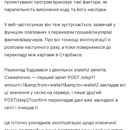
проектуванні програм враховує такі фактори, як
паралельність виконання коду та його наслідки.
У веб-застосунках він теж зустрічається, зазвичай у
функціях пов’язаних з переказом грошей/окулярів/
фантиків/ваучерів. Про всі тонкощі експлуатації я
розповім наступного разу, а поки повернемося до
перекладу між картами в Старбаксе.
Переклад будувався з декількох stateful запитів.
Схематично — перший запит POST /step1?
amount=1&amp;from=wallet1&amp;to=wallet2 закладав всі
ці значення у сесію на сервері, і лише другий
POST/step2?confirm перекладав дані вже закладені в
сесії і очищав її.
Це істотно ускладнює експлуатацію щодо класичної