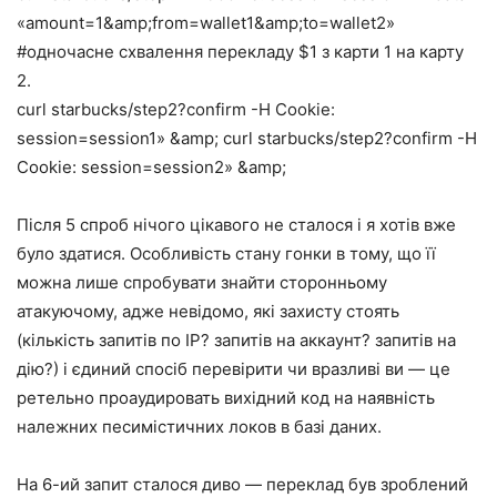
«amount=1&amp;from=wallet1&amp;to=wallet2»
#одночасне схвалення перекладу $1 з карти 1 на карту
2.
curl starbucks/step2?confirm -H Cookie:
session=session1» &amp; curl starbucks/step2?confirm -H
Cookie: session=session2» &amp;
Після 5 спроб нічого цікавого не сталося і я хотів вже
було здатися. Особливість стану гонки в тому, що її
можна лише спробувати знайти сторонньому
атакуючому, адже невідомо, які захисту стоять
(кількість запитів по IP? запитів на аккаунт? запитів на
дію?) і єдиний спосіб перевірити чи вразливі ви — це
ретельно проаудировать вихідний код на наявність
належних песимістичних локов в базі даних.
На 6-ий запит сталося диво — переклад був зроблений