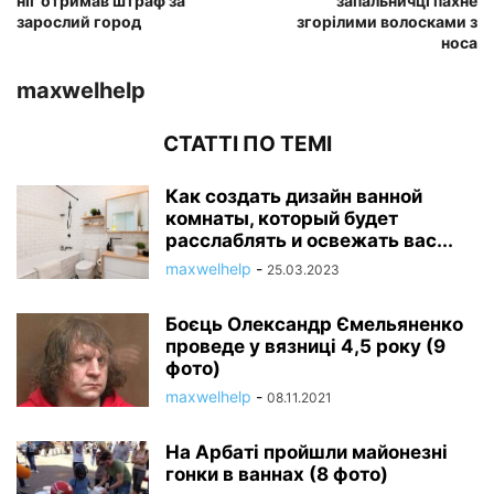
ніг отримав штраф за
запальничці пахне
зарослий город
згорілими волосками з
носа
maxwelhelp
СТАТТІ ПО ТЕМІ
Как создать дизайн ванной
комнаты, который будет
расслаблять и освежать вас...
maxwelhelp
-
25.03.2023
Боєць Олександр Ємельяненко
проведе у вязниці 4,5 року (9
фото)
maxwelhelp
-
08.11.2021
На Арбаті пройшли майонезні
гонки в ваннах (8 фото)