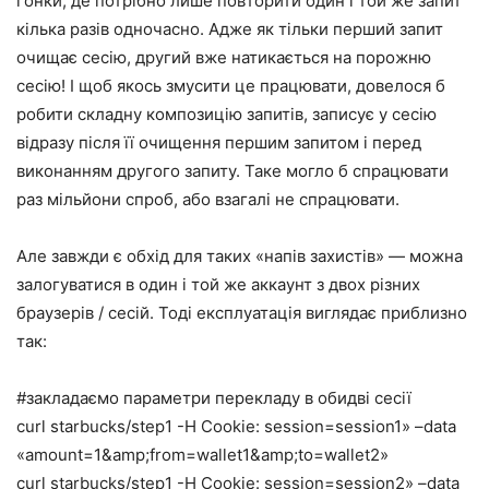
гонки, де потрібно лише повторити один і той же запит
кілька разів одночасно. Адже як тільки перший запит
очищає сесію, другий вже натикається на порожню
сесію! І щоб якось змусити це працювати, довелося б
робити складну композицію запитів, записує у сесію
відразу після її очищення першим запитом і перед
виконанням другого запиту. Таке могло б спрацювати
раз мільйони спроб, або взагалі не спрацювати.
Але завжди є обхід для таких «напів захистів» — можна
залогуватися в один і той же аккаунт з двох різних
браузерів / сесій. Тоді експлуатація виглядає приблизно
так:
#закладаємо параметри перекладу в обидві сесії
curl starbucks/step1 -H Cookie: session=session1» –data
«amount=1&amp;from=wallet1&amp;to=wallet2»
curl starbucks/step1 -H Cookie: session=session2» –data