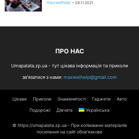
maxwelhelp
-
08.11.2021
ПРО НАС
Umapalata.zp.ua - тут цікава інформація та приколи
зв'язатися з нами:
maxwelhelp@gmail.com
Цікаве
Приколи
Знаменитості
Гаджети
Авто
Подорожі
Дівчата
Українська
© https://umapalata.zp.ua - При копіюванні матеріалів
посилання на сайт обов'язкове