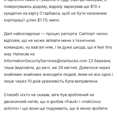
повернувшись додому, відразу зарахував ще $10 з
кредитки на карту Старбакса, щоб не бути належним
корпорації цілих $1.70, мало.
Далі найскладніше — процес репорта. Саппорт чесно
відповів, що не може зв’язати мене з технічною
командою, ну взагалі ніяк, і їм дуже шкода, що я feel this
way. Написав на
InformationSecurityServices@starbucks.com 23 березня,
тиша (відповіли, до речі, аж 29 квітня). Довелося через
знайомих знайомих знаходити людей, яким не все одно і
лише через 10 днів уразливість була виправлена.
Спасибі ніхто не сказав, зате був зроблений не
двозначний натяк, що я зробив «fraud» і «malicious
actions» і що вони ще подумають, що зі мною зробити.