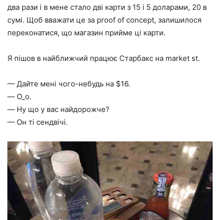
два рази і в мене стало дві карти з 15 і 5 доларами, 20 в
сумі. Щоб вважати це за proof of concept, залишилося
переконатися, що магазин прийме ці карти.
Я пішов в найближчий працює Старбакс на market st.
— Дайте мені чого-небудь на $16.
— O_o.
— Ну що у вас найдорожче?
— Он ті сендвічі.