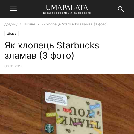
UMAPALATA
Цікава інформація та приколи
додому
Цікаве
Як хлопець Starbucks зламав (3 фото)
Цікаве
Як хлопець Starbucks
зламав (3 фото)
06.01.2020