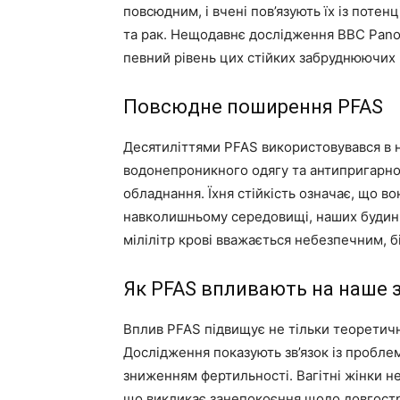
повсюдним, і вчені пов’язують їх із потен
та рак. Нещодавнє дослідження BBC Pan
певний рівень цих стійких забруднюючих 
Повсюдне поширення PFAS
Десятиліттями PFAS використовувався в не
водонепроникного одягу та антипригарно
обладнання. Їхня стійкість означає, що в
навколишньому середовищі, наших будинках
мілілітр крові вважається небезпечним, 
Як PFAS впливають на наше 
Вплив PFAS підвищує не тільки теоретичні
Дослідження показують зв’язок із пробле
зниженням фертильності. Вагітні жінки не
що викликає занепокоєння щодо довгостр