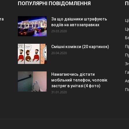
ПОПУЛЯРНІ ПОВІДОМЛЕННЯ
П
 та
За що даішники штрафують
Ц
водіїв на автозаправках
Ц
29.03.2020
Б
П
Смішні комікси (20 картинок)
20.04.2020
П
З
Г
Намагаючись дістати
мобільний телефон, чоловік
А
застряг в унітазі (4 фото)
П
31.01.2020