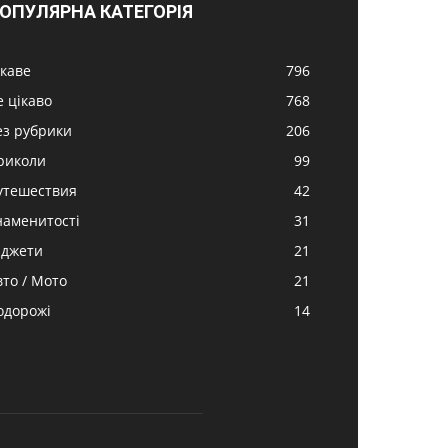
ОПУЛЯРНА КАТЕГОРІЯ
ікаве
796
е цікаво
768
ез рубрики
206
риколи
99
утешествия
42
наменитості
31
аджети
21
вто / Мото
21
одорожі
14