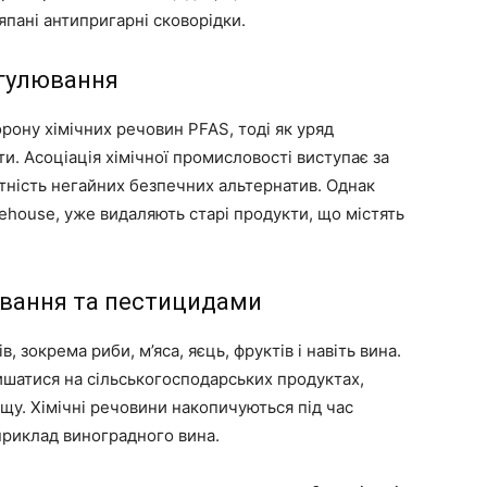
пані антипригарні сковорідки.
егулювання
рону хімічних речовин PFAS, тоді як уряд
ти. Асоціація хімічної промисловості виступає за
тність негайних безпечних альтернатив. Однак
ehouse, уже видаляють старі продукти, що містять
ування та пестицидами
 зокрема риби, м’яса, яєць, фруктів і навіть вина.
ишатися на сільськогосподарських продуктах,
щу. Хімічні речовини накопичуються під час
приклад виноградного вина.