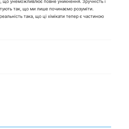
я, що унеможливлює повне уникнення. Зручність і
штують так, що ми лише починаємо розуміти.
реальність така, що ці хімікати тепер є частиною