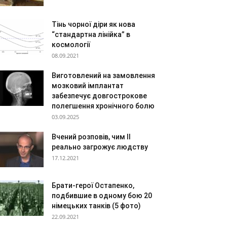
Тінь чорної діри як нова
“стандартна лінійка” в
космології
08.09.2021
Виготовлений на замовлення
мозковий імплантат
забезпечує довгострокове
полегшення хронічного болю
03.09.2025
Вчений розповів, чим ІІ
реально загрожує людству
17.12.2021
Брати-герої Остапенко,
подбившие в одному бою 20
німецьких танків (5 фото)
22.09.2021