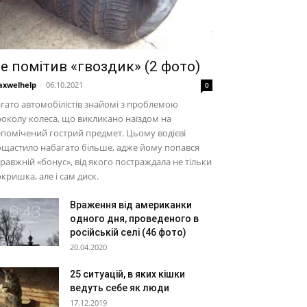
е помітив «гвоздик» (2 фото)
xwelhelp
-
06.10.2021
0
гато автомобілістів знайомі з проблемою
околу колеса, що викликано наїздом на
помічений гострий предмет. Цьому водієві
щастило набагато більше, адже йому попався
равжній «бонус», від якого постраждала не тільки
кришка, але і сам диск.
Враження від американки
одного дня, проведеного в
російській селі (46 фото)
20.04.2020
25 ситуацій, в яких кішки
ведуть себе як люди
17.12.2019