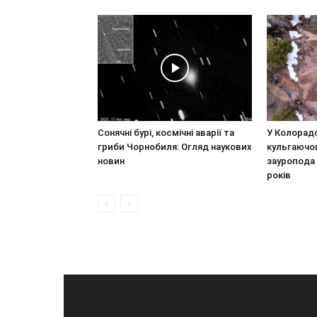
Сонячні бурі, космічні аварії та
У Колорад
гриби Чорнобиля: Огляд наукових
кульгаючо
новин
зауропода 
років