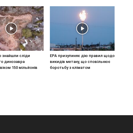
о знайшли сліди
EPA призупиняє дію правил щодо
го динозавра
викидів метану, що сповільнює
віком 150 мільйонів
боротьбу з кліматом