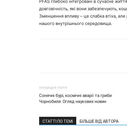
PFAS глибоко інтегровані в сучасне житт
довговічність, які вони забезпечують, ко
Зменшення впливу – це слабка втіха, але 
нашого внутрішнього середовища.
попередня стаття
Сонячні бурі, космічні аварії та гриби
Чорнобиля: Огляд наукових новин
СТАТТІ ПО ТЕМІ
БІЛЬШЕ ВІД АВТОРА