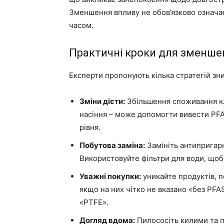
Зменшення впливу не обов’язково означа
часом.
Практичні кроки для зменше
Експерти пропонують кілька стратегій зн
Зміни дієти:
Збільшення споживання клі
насіння – може допомогти вивести PFA
рівня.
Побутова заміна:
Замініть антипригар
Використовуйте фільтри для води, щоб 
Уважні покупки:
уникайте продуктів, п
якщо на них чітко не вказано «без PFAS
«PTFE».
Догляд вдома:
Пилососіть килими та 