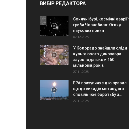
ВИБІР РЕДАКТОРА
Сонячні бурі, космічні аварії
гриби Чорнобиля: Огляд
наукових новин
02.12.2025
У Колорадо знайшли сліди
кульгаючого динозавра
зауропода віком 150
мільйонів років
27.11.2025
EPA призупиняє дію правил
щодо викидів метану, що
сповільнює боротьбу з...
27.11.2025