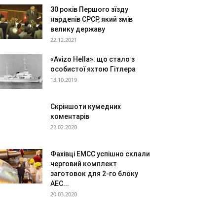
30 років Першого зїзду
нардепів СРСР, який змів
велику державу
22.12.2021
«Avizo Hella»: що стало з
особистої яхтою Гітлера
13.10.2019
Скріншоти кумедних
коментарів
22.02.2020
Фахівці ЕМСС успішно склали
черговий комплект
заготовок для 2-го блоку
АЕС...
20.03.2020