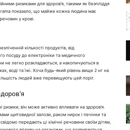
ційними ризиками для здоров’я, такими як безпліддя
orama показало, що майже кожна людина має
речовин у крові.
зліченній кількості продуктів, від
го посуду до електроніки та медичного
они не легко розкладаються, а накопичуються в
, воді та їжі. Хоча будь-який рівень вище 2 нг на
більшість людей вже перевищують цей поріг.
здоров’я
 ризики; він може активно впливати на здоров’я.
мами щитовидної залози, раком нирок і печінки та
свідомо передають ці хімічні речовини своїм дітям,
окового впливу на організми, що розвиваються.