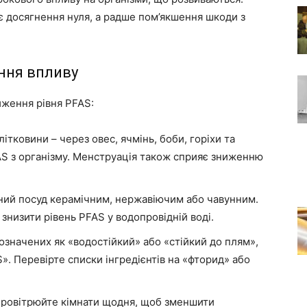
є досягнення нуля, а радше пом’якшення шкоди з
ння впливу
иження рівня PFAS:
тковини – через овес, ячмінь, боби, горіхи та
S з організму. Менструація також сприяє зниженню
ний посуд керамічним, нержавіючим або чавунним.
знизити рівень PFAS у водопровідній воді.
означених як «водостійкий» або «стійкий до плям»,
». Перевірте списки інгредієнтів на «фторид» або
провітрюйте кімнати щодня, щоб зменшити