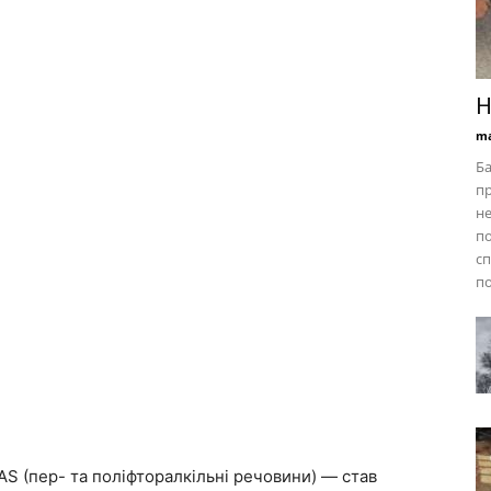
Н
ma
Ба
пр
не
по
сп
по
AS (пер- та поліфторалкільні речовини) — став