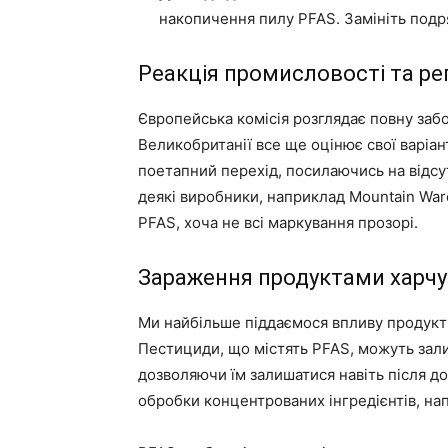
накопичення пилу PFAS. Замініть подря
Реакція промисловості та р
Європейська комісія розглядає повну забо
Великобританії все ще оцінює свої варіан
поетапний перехід, посилаючись на відсу
деякі виробники, наприклад Mountain War
PFAS, хоча не всі маркування прозорі.
Зараження продуктами харч
Ми найбільше піддаємося впливу продуктів,
Пестициди, що містять PFAS, можуть зал
дозволяючи їм залишатися навіть після до
обробки концентрованих інгредієнтів, на