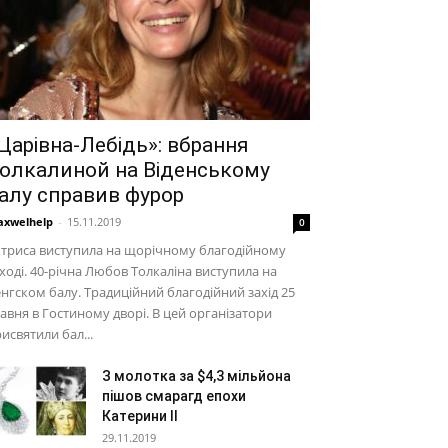
Царівна-Лебідь»: вбрання
олкалиной на Віденському
алу справив фурор
xwelhelp
-
15.11.2019
0
триса виступила на щорічному благодійному
ході. 40-річна Любов Толкаліна виступила на
нгском балу. Традиційний благодійний захід 25
авня в Гостиному дворі. В цей організатори
исвятили бал...
З молотка за $4,3 мільйона
пішов смарагд епохи
Катерини II
29.11.2019