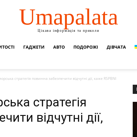
Umapalata
Цікава інформація та приколи
ИТОСТІ
ГАДЖЕТИ
АВТО
ПОДОРОЖІ
ДІВЧАТА
орська стратегія повинна забезпечити відчутні дії, каже RSPBNI
ська стратегія
чити відчутні дії,