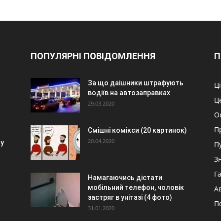
ПОПУЛЯРНІ ПОВІДОМЛЕННЯ
П
За що даішники штрафують
Ц
водіїв на автозаправках
Ц
29.03.2020
О
П
Смішні комікси (20 картинок)
20.04.2020
 у
П
З
Г
Намагаючись дістати
мобільний телефон, чоловік
А
застряг в унітазі (4 фото)
П
31.01.2020