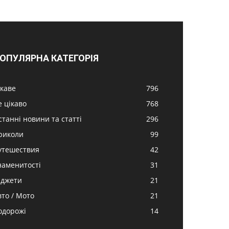
ОПУЛЯРНА КАТЕГОРІЯ
ікаве
796
е цікаво
768
станні новини та статті
296
риколи
99
утешествия
42
наменитості
31
аджети
21
вто / Мото
21
одорожі
14