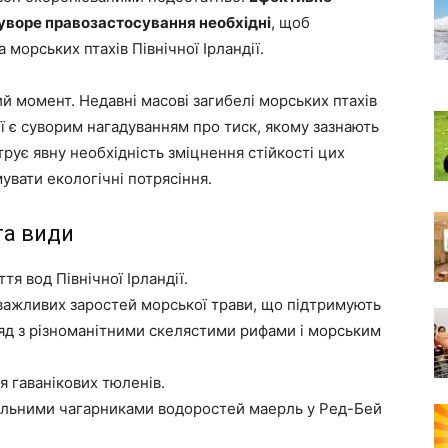
суворе правозастосування необхідні
, щоб
морських птахів Північної Ірландії.
й момент. Недавні масові загибелі морських птахів
ї є суворим нагадуванням про тиск, якому зазнають
трує явну необхідність зміцнення стійкості цих
вати екологічні потрясіння.
та види
тя вод Північної Ірландії.
важливих заростей морської трави, що підтримують
яд з різноманітними скелястими рифами і морським
я гаванікових тюленів.
кальними чагарниками водоростей маерль у Ред-Бей