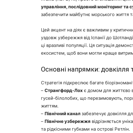
управління, послідовний моніторинг та 
забезпечити майбутнє морського життя та 
Цей акцент на діях є важливим у критични
уздовж узбережжя від Іспанії до Шотланді
ці вразливі популяції. Ця ситуація демонс
екосистем, щоб вони могли краще витриму
Основні напрямки: довкілля 
Стратегія підкреслює багате біорізноманіт
–
Странгфорд-Лох
є домом для життєво 
гусей-білолобих, що перезимовують, пор
життям.
–
Північний канал
забезпечує довкілля дл
–
Північне узбережжя
відрізняється уні
та рідкісними губками на острові Ретлін.