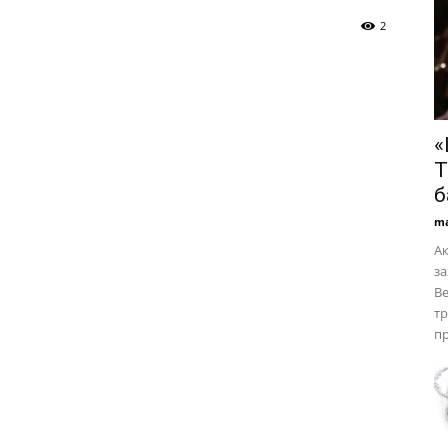
2
«
Т
б
ma
Ак
за
Ве
тр
пр