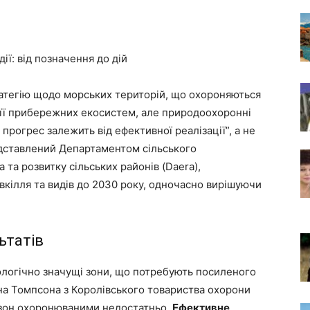
ії: від позначення до дій
ратегію щодо морських територій, що охороняються
 її прибережних екосистем, але природоохоронні
прогрес залежить від ефективної реалізації”, а не
редставлений Департаментом сільського
та розвитку сільських районів (Daera),
кілля та видів до 2030 року, одночасно вирішуючи
ьтатів
ологічно значущі зони, що потребують посиленого
на Томпсона з Королівського товариства охорони
х зон охоронюваними недостатньо.
Ефективне