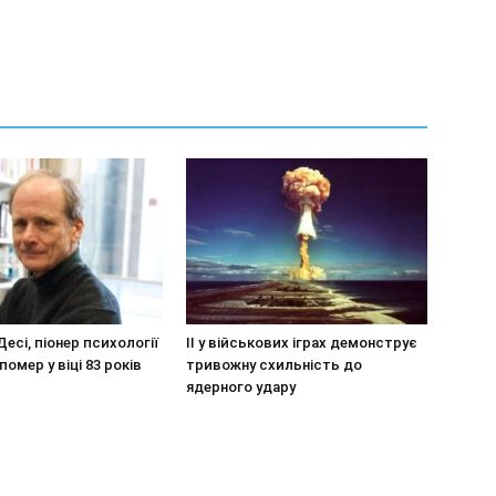
Десі, піонер психології
ІІ у військових іграх демонструє
помер у віці 83 років
тривожну схильність до
ядерного удару