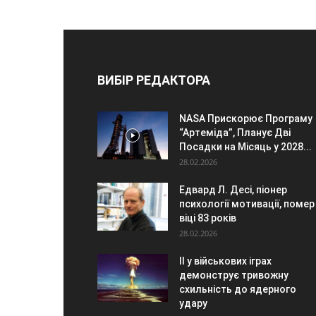
ВИБІР РЕДАКТОРА
NASA Прискорює Програму
“Артеміда”, Планує Дві
Посадки на Місяць у 2028...
28.02.2026
Едвард Л. Десі, піонер
психології мотивації, помер
віці 83 років
28.02.2026
ІІ у військових іграх
демонструє тривожну
схильність до ядерного
удару