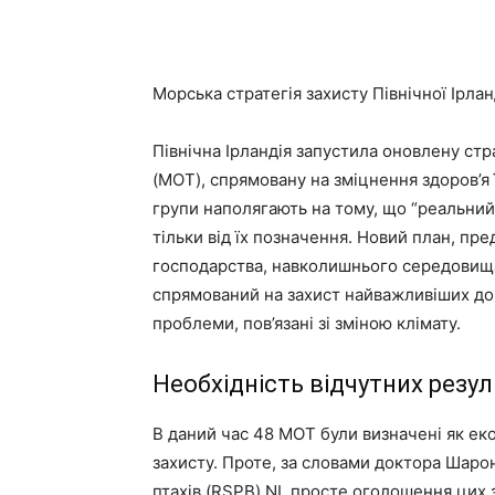
Морська стратегія захисту Північної Ірланд
Північна Ірландія запустила оновлену ст
(MOT), спрямовану на зміцнення здоров’я
групи наполягають на тому, що “реальний 
тільки від їх позначення. Новий план, п
господарства, навколишнього середовища 
спрямований на захист найважливіших дов
проблеми, пов’язані зі зміною клімату.
Необхідність відчутних резул
В даний час 48 MOT були визначені як ек
захисту. Проте, за словами доктора Шаро
птахів (RSPB) NI, просте оголошення ци