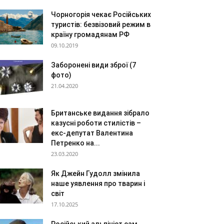
Чорногорія чекає Російських
туристів: безвізовий режим в
країну громадянам РФ
09.10.2019
Заборонені види зброї (7
фото)
21.04.2020
Британське видання зібрало
казусні роботи стилістів –
екс-депутат Валентина
Петренко на...
23.03.2020
Як Джейн Гудолл змінила
наше уявлення про тварин і
світ
17.10.2025