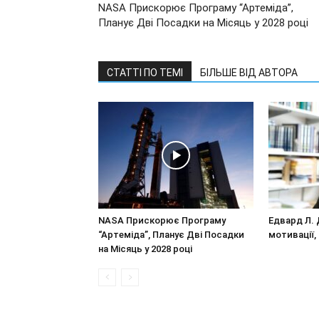
NASA Прискорює Програму “Артеміда”,
Планує Дві Посадки на Місяць у 2028 році
СТАТТІ ПО ТЕМІ
БІЛЬШЕ ВІД АВТОРА
NASA Прискорює Програму
Едвард Л. 
“Артеміда”, Планує Дві Посадки
мотивації, 
на Місяць у 2028 році