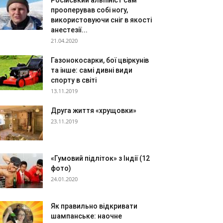
Російський альпініст сам
прооперував собі ногу,
використовуючи сніг в якості
анестезії...
21.04.2020
Газонокосарки, бої цвіркунів
та інше: самі дивні види
спорту в світі
13.11.2019
Друга життя «хрущовки»
23.11.2019
«Гумовий підліток» з Індії (12
фото)
24.01.2020
Як правильно відкривати
шампанське: наочне