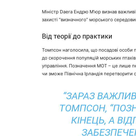
Міністр Daera Ендрю М’юр визнав важливі
захисті “визначного” морського середови
Від теорії до практики
Томпсон наголосила, що посадові особи 
до скорочення популяцій морських птахів
управління. Позначення MOT – це лише пер
чи зможе Північна Ірландія перетворити св
“ЗАРАЗ ВАЖЛИВ
ТОМПСОН, “ПОЗ
КІНЕЦЬ, А ВІ
ЗАБЕЗПЕЧЕ