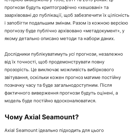
прогнози будуть криптографічно «хешовані» та
заархівовані
до
публікації, щоб забезпечити їх цілісність
і запобігти подальшим змінам. Разом із кожною версією
прогнозу буде публічно архівовано «метадокумент», у
якому детально описано методи та набори даних.
Дослідники публікуватимуть
усі
прогнози, незалежно
від їх точності, щоб продемонструвати повну
прозорість. Це виключає можливість вибіркового
звітування, оскільки кожен прогноз матиме постійну
позначку часу та буде загальнодоступним. Після
фактичного виверження прогнози будуть оцінені, а
модель буде постійно вдосконалюватися.
Чому Axial Seamount?
Axial Seamount ідеально підходить для цього