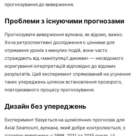
прогнозування
до
виверження.
Проблеми з існуючими прогнозами
Прогнозувати виверження вулкана, як відомо, важко.
Хоча ретроспективні дослідження є цінними для
отримання уроків з минулих подій, вони часто
страждають від «маніпуляції даними» — несвідомого
коригування інтерпретацій відповідно до відомих
результатів. Цей експеримент спрямований на усунення
таких упереджень шляхом встановлення прозорого,
повторюваного процесу прогнозування.
Дизайн без упереджень
Експеримент базується на щомісячних прогнозах для
Axial Seamount, вулкана, який добре контролюється, з
історією вивержень у 1998, 2011 та 2015 роках. Ці