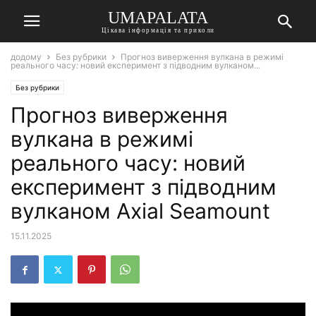
UMAPALATA
Цікава інформація та приколи
додому
Без рубрики
Прогноз виверження вулкана в режимі
реального часу: новий експеримент з підводним вулканом...
Без рубрики
Прогноз виверження
вулкана в режимі
реального часу: новий
експеримент з підводним
вулканом Axial Seamount
15.11.2025