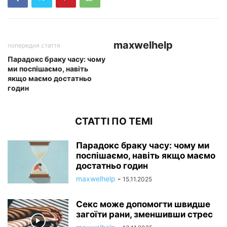
maxwelhelp
попередня стаття
Парадокс браку часу: чому
ми поспішаємо, навіть
якщо маємо достатньо
годин
СТАТТІ ПО ТЕМІ
Парадокс браку часу: чому ми
поспішаємо, навіть якщо маємо
достатньо годин
maxwelhelp
-
15.11.2025
Секс може допомогти швидше
загоїти рани, зменшивши стрес