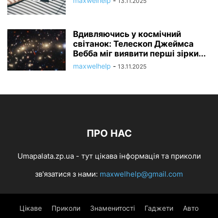
maxwelhelp
-
13.11.2025
Вдивляючись у космічний
світанок: Телескоп Джеймса
Вебба міг виявити перші зірки...
maxwelhelp
-
13.11.2025
ПРО НАС
Umapalata.zp.ua - тут цікава інформація та приколи
зв'язатися з нами:
maxwelhelp@gmail.com
Цікаве
Приколи
Знаменитості
Гаджети
Авто