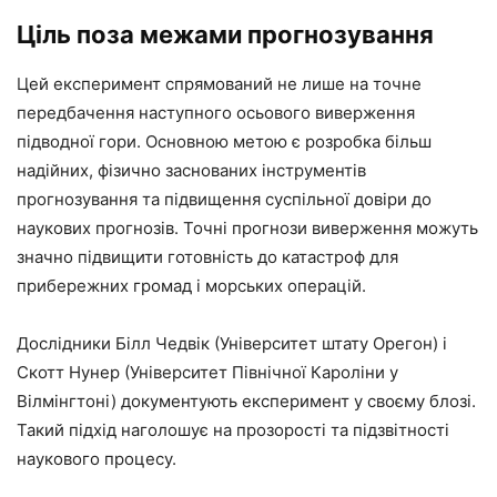
Ціль поза межами прогнозування
Цей експеримент спрямований не лише на точне
передбачення наступного осьового виверження
підводної гори. Основною метою є розробка більш
надійних, фізично заснованих інструментів
прогнозування та підвищення суспільної довіри до
наукових прогнозів. Точні прогнози виверження можуть
значно підвищити готовність до катастроф для
прибережних громад і морських операцій.
Дослідники Білл Чедвік (Університет штату Орегон) і
Скотт Нунер (Університет Північної Кароліни у
Вілмінгтоні) документують експеримент у своєму блозі.
Такий підхід наголошує на прозорості та підзвітності
наукового процесу.