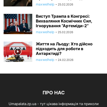
maxwelhelp
-
25.02.2026
Виступ Трампа в Конгресі:
Вихваляння Космічних Сил,
Ігнорування “Артеміди-2”
maxwelhelp
-
25.02.2026
Життя на Льоду: Хто дійсно
підходить для роботи в
Антарктиді?
maxwelhelp
-
24.02.2026
ПРО НАС
Umapalata.zp.ua - тут цікава інформація та приколи