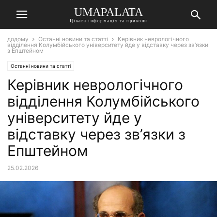
UMAPALATA
Цікава інформація та приколи
додому
Останні новини та статті
Керівник неврологічного
відділення Колумбійського університету йде у відставку через зв’язки
з Епштейном
Останні новини та статті
Керівник неврологічного
відділення Колумбійського
університету йде у
відставку через зв’язки з
Епштейном
25.02.2026