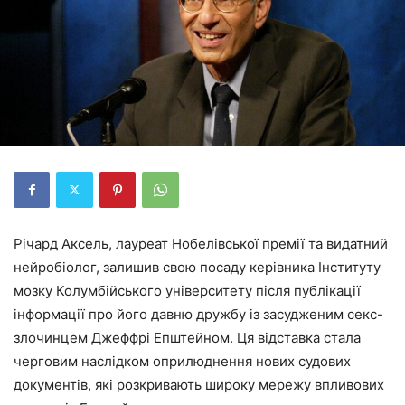
Річард Аксель, лауреат Нобелівської премії та видатний
нейробіолог, залишив свою посаду керівника Інституту
мозку Колумбійського університету після публікації
інформації про його давню дружбу із засудженим секс-
злочинцем Джеффрі Епштейном. Ця відставка стала
черговим наслідком оприлюднення нових судових
документів, які розкривають широку мережу впливових