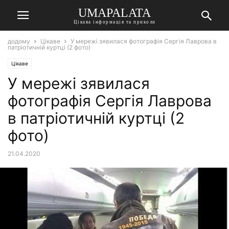
UMAPALATA
Цікава інформація та приколи
додому
Цікаве
У мережі зявилася фотографія Сергія Лаврова в
патріотичній куртці (2 фото)
Цікаве
У мережі зявилася
фотографія Сергія Лаврова
в патріотичній куртці (2
фото)
21.04.2020