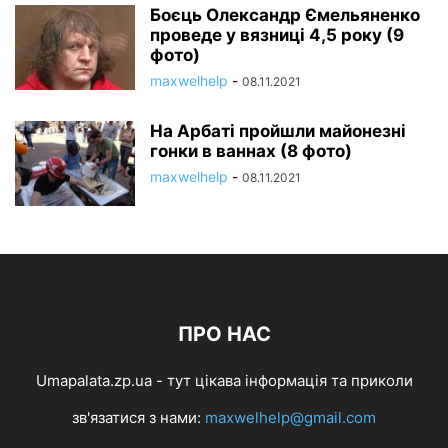
Боєць Олександр Ємельяненко
проведе у вязниці 4,5 року (9
фото)
maxwelhelp
-
08.11.2021
На Арбаті пройшли майонезні
гонки в ваннах (8 фото)
maxwelhelp
-
08.11.2021
ПРО НАС
Umapalata.zp.ua - тут цікава інформація та приколи
зв'язатися з нами:
maxwelhelp@gmail.com