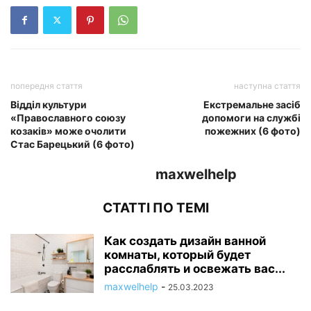
попередня стаття
наступна стаття
Відділ культури
Екстремальне засіб
«Православного союзу
допомоги на службі
козаків» може очолити
пожежних (6 фото)
Стас Барецький (6 фото)
maxwelhelp
СТАТТІ ПО ТЕМІ
Как создать дизайн ванной
комнаты, который будет
расслаблять и освежать вас...
maxwelhelp
-
25.03.2023