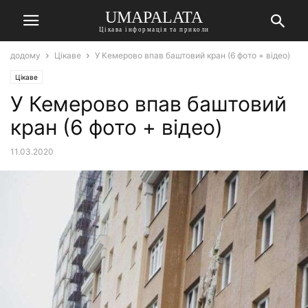
UMAPALATA
Цікава інформація та приколи
додому
Цікаве
У Кемерово впав баштовий кран (6 фото + відео)
Цікаве
У Кемерово впав баштовий
кран (6 фото + відео)
11.03.2020