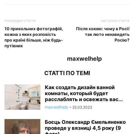
попередня стаття
наступна стаття
10 прикольних фотографій,
Після хокею: чому в Росії
кожна з яких розповість
так люто ненавидять
про країні більше, ніж будь-
Росію?
путівник
maxwelhelp
СТАТТІ ПО ТЕМІ
Как создать дизайн ванной
комнаты, который будет
расслаблять и освежать вас...
maxwelhelp
-
25.03.2023
Боєць Олександр Ємельяненко
проведе у вязниці 4,5 року (9