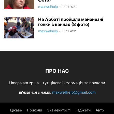
фото)
maxwelhelp
-
08.11.2021
На Арбаті пройшли майонезні
гонки в ваннах (8 фото)
maxwelhelp
-
08.11.2021
ПРО НАС
Umapalata.zp.ua - тут цікава інформація та приколи
зв'язатися з нами:
maxwelhelp@gmail.com
Цікаве
Приколи
Знаменитості
Гаджети
Авто