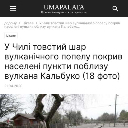
UMAPALATA
Цікава інформація та приколи
додому
Цікаве
У Чилі товстий шар вулканічного попелу покрив
населені пункти поблизу вулкана Кальбуко...
Цікаве
У Чилі товстий шар
вулканічного попелу покрив
населені пункти поблизу
вулкана Кальбуко (18 фото)
21.04.2020