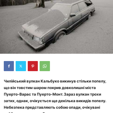
Чилійський вулкан Кальбуко викинув стільки попелу,
що він товстим шаром покрив довколишні міста
Пуерто-Варас та Пуерто-Монт. Зараз вулкан трохи
затих, однак, очікується ще декілька викидів попелу.
Небезпека представляють собою опади, очікувані