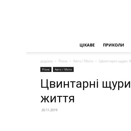
ЦІКАВЕ
ПРИКОЛИ
додому
Різне
Авто / Мото
Цвинтарні щури. К
Різне
Авто / Мото
Цвинтарні щури.
життя
20.11.2019