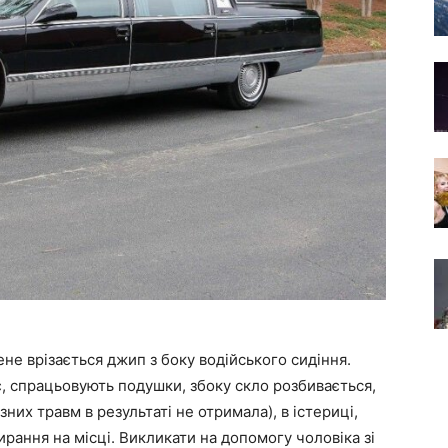
мене врізається джип з боку водійського сидіння.
, спрацьовують подушки, збоку скло розбивається,
зних травм в результаті не отримала), в істериці,
ирання на місці. Викликати на допомогу чоловіка зі