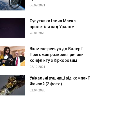
06.09.2021
Супутники Ілона Маска
пролетіли над Уралом
26.01.2020
Він мене ревнує до Валерії:
Пригожин розкрив причини
конфлікту з Кіркоровим
22.12.2021
Унікальні рушниці від компанії
Фанзой (3 фото)
02.04.2020