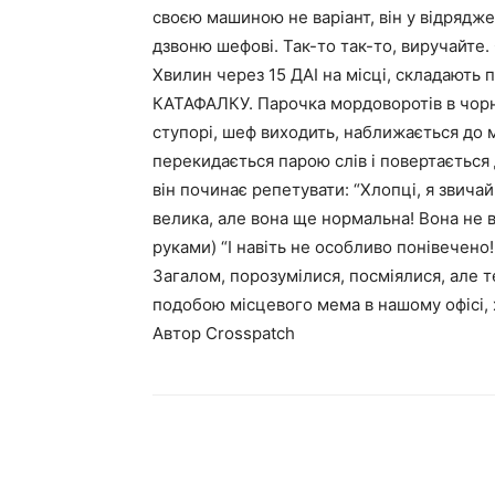
своєю машиною не варіант, він у відряджен
дзвоню шефові. Так-то так-то, виручайте. 
Хвилин через 15 ДАІ на місці, складають
КАТАФАЛКУ. Парочка мордоворотів в чорно
ступорі, шеф виходить, наближається до м
перекидається парою слів і повертається д
він починає репетувати: “Хлопці, я звича
велика, але вона ще нормальна! Вона не 
руками) “І навіть не особливо понівечено!
Загалом, порозумілися, посміялися, але т
подобою місцевого мема в нашому офісі,
Автор Crosspatch