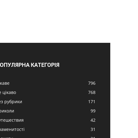
ОПУЛЯРНА КАТЕГОРІЯ
ікаве
796
е цікаво
768
ез рубрики
171
риколи
99
утешествия
42
наменитості
31