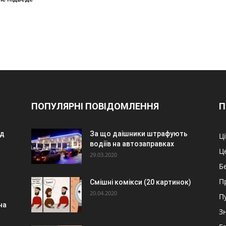
ПОПУЛЯРНІ ПОВІДОМЛЕННЯ
П
ед
За що даішники штрафують
Ц
водіїв на автозаправках
Ц
29.03.2020
Б
П
Смішні комікси (20 картинок)
20.04.2020
П
на
З