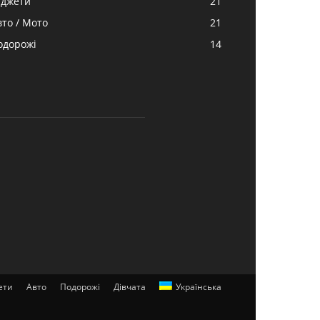
аджети
21
вто / Мото
21
одорожі
14
ети
Авто
Подорожі
Дівчата
Українська