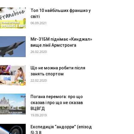
Топ 10 найбільших франшиз у
світі
06.09.2021
Міг-31БМ піднімає «Кинджал»
вище лінії Армстронга
26.02.2020
Що не можна робити після
занять спортом
22.02.2020
Погана перемога: про що
сказав і про що не сказав
ВЦВГД
19.09.2019
Експедиція “андорри” (епізод
5) 3.8