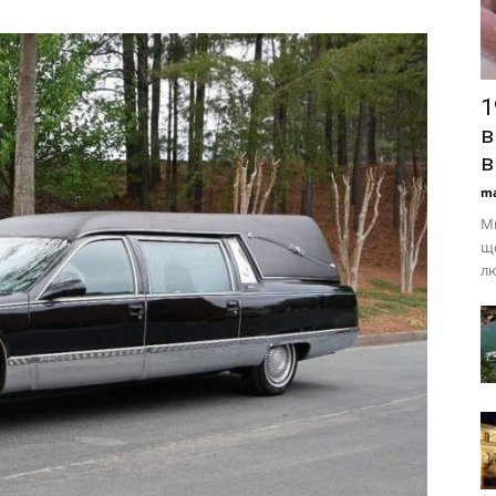
1
в
в
ma
Ми
що
лю