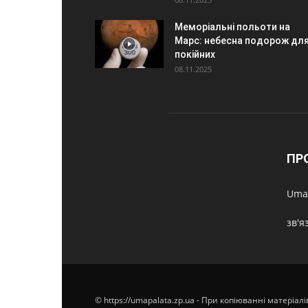
Меморіальні польоти на
Марс: небесна подорож дл
покійних
08.11.2025
ПР
Umap
зв'я
© https://umapalata.zp.ua - При копіюванні матеріал