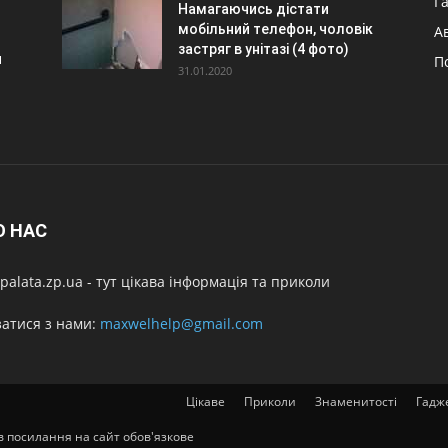
Г
Намагаючись дістати
мобільний телефон, чоловік
А
застряг в унітазі (4 фото)
я
П
31.01.2020
О НАС
alata.zp.ua - тут цікава інформація та приколи
затися з нами:
maxwelhelp@gmail.com
Цікаве
Приколи
Знаменитості
Гадж
ів посилання на сайт обов'язкове