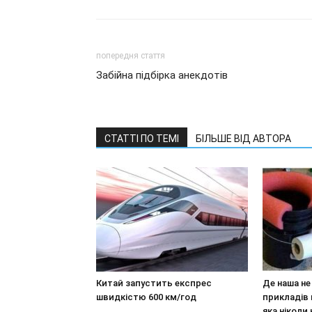
попередня стаття
Забійна підбірка анекдотів
СТАТТІ ПО ТЕМІ
БІЛЬШЕ ВІД АВТОРА
Китай запустить експрес
Де наша не
швидкістю 600 км/год
прикладів 
яка ніколи