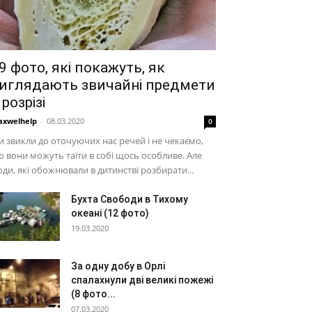
9 фото, які покажуть, як
иглядають звичайні предмети
 розрізі
xwelhelp
-
08.03.2020
0
 звикли до оточуючих нас речей і не чекаємо,
 вони можуть таїти в собі щось особливе. Але
ди, які обожнювали в дитинстві розбирати...
Бухта Свободи в Тихому
океані (12 фото)
19.03.2020
За одну добу в Орлі
спалахнули дві великі пожежі
(8 фото...
07.03.2020