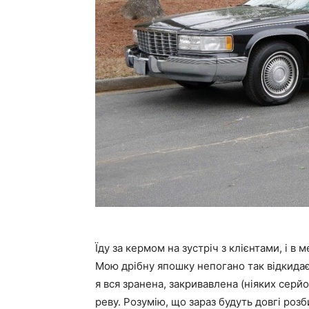
Їду за кермом на зустріч з клієнтами, і в 
Мою дрібну япошку непогано так відкидає
я вся зранена, закривавлена (ніяких серйо
реву. Розумію, що зараз будуть довгі розб