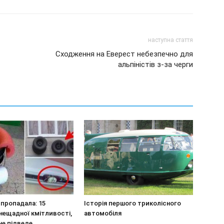
наступна стаття
Сходження на Еверест небезпечно для
альпіністів з-за черги
 пропадала: 15
Історія першого триколісного
нещадної кмітливості,
автомобіля
 не підведе