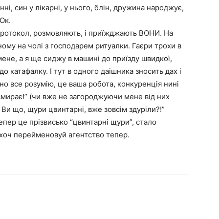
ні, син у лікарні, у нього, блін, дружина народжує,
Ок.
 протокол, розмовляють, і приїжджають ВОНИ. На
му на чолі з господарем ритуалки. Гаєри трохи в
ене, а я ще сиджу в машині до приїзду швидкої,
о катафалку. І тут в одного даішника зносить дах і
йно все розумію, це ваша робота, конкуренція нині
вмирає!” (чи вже не загороджуючи мене від них
 Ви що, щури цвинтарні, вже зовсім здуріли?!”
епер це прізвисько “цвинтарні щури”, стало
 хоч перейменовуй агентство тепер.