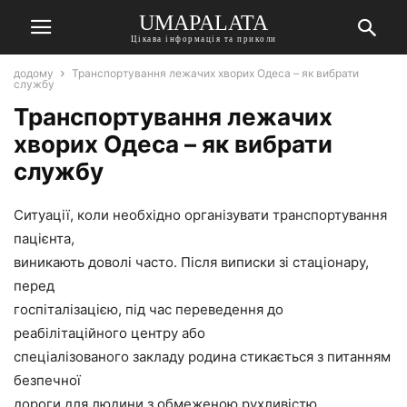
UMAPALATA
Цікава інформація та приколи
додому
Транспортування лежачих хворих Одеса – як вибрати
службу
Транспортування лежачих
хворих Одеса – як вибрати
службу
Ситуації, коли необхідно організувати транспортування
пацієнта,
виникають доволі часто. Після виписки зі стаціонару,
перед
госпіталізацією, під час переведення до
реабілітаційного центру або
спеціалізованого закладу родина стикається з питанням
безпечної
дороги для людини з обмеженою рухливістю.