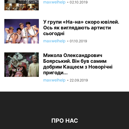
maxwelhelp
-
02.10.2019
У групи «На-на» скоро ювілей.
Ось як виглядають артисти
сьогодні
maxwelhelp
-
01.10.2019
Микола Олександрович
Боярський. Він був самим
добрим Кащеєм з Новорічні
пригоди...
maxwelhelp
-
22.09.2019
ПРО НАС