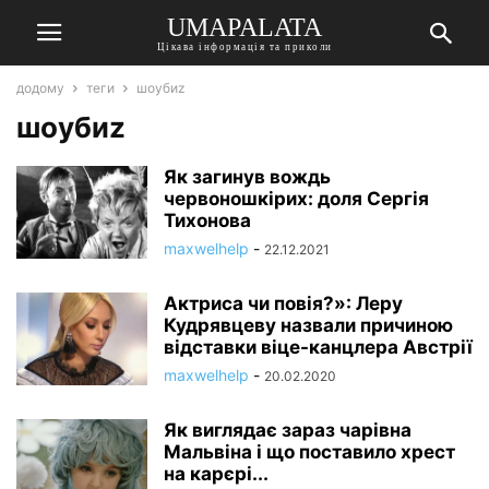
UMAPALATA
Цікава інформація та приколи
додому
теги
шоубиz
шоубиz
Як загинув вождь
червоношкірих: доля Сергія
Тихонова
maxwelhelp
-
22.12.2021
Актриса чи повія?»: Леру
Кудрявцеву назвали причиною
відставки віце-канцлера Австрії
maxwelhelp
-
20.02.2020
Як виглядає зараз чарівна
Мальвіна і що поставило хрест
на карєрі...