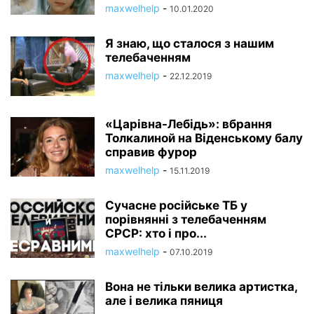
maxwelhelp
-
10.01.2020
Я знаю, що сталося з нашим
телебаченням
maxwelhelp
-
22.12.2019
«Царівна-Лебідь»: вбрання
Толкалиной на Віденському балу
справив фурор
maxwelhelp
-
15.11.2019
Сучасне російське ТБ у
порівнянні з телебаченням
СРСР: хто і про...
maxwelhelp
-
07.10.2019
Вона не тільки велика артистка,
але і велика пяниця