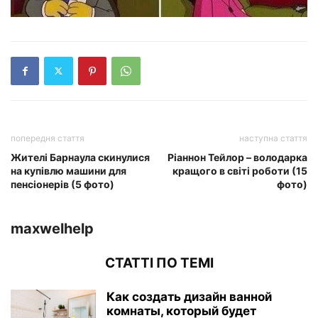
попередня стаття
наступна стаття
Жителі Барнаула скинулися
Ріаннон Тейлор – володарка
на купівлю машини для
кращого в світі роботи (15
пенсіонерів (5 фото)
фото)
maxwelhelp
СТАТТІ ПО ТЕМІ
Как создать дизайн ванной
комнаты, который будет