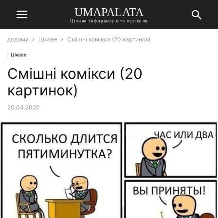
UMAPALATA
Цікава інформація та приколи
додому
Цікаве
Смішні комікси (20 картинок)
Цікаве
Смішні комікси (20
картинок)
20.04.2020