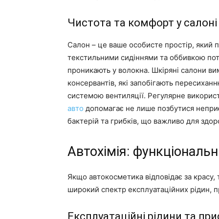
Чистота та комфорт у салоні
Салон – це ваше особисте простір, який п
текстильними сидіннями та оббивкою пот
проникають у волокна. Шкіряні салони ви
консервантів, які запобігають пересиханн
системою вентиляції. Регулярне викорис
авто
допомагає не лише позбутися неприє
бактерій та грибків, що важливо для здоро
Автохімія: функціональні
Якщо автокосметика відповідає за красу, т
широкий спектр експлуатаційних рідин, п
Експлуатаційні рідини та пр