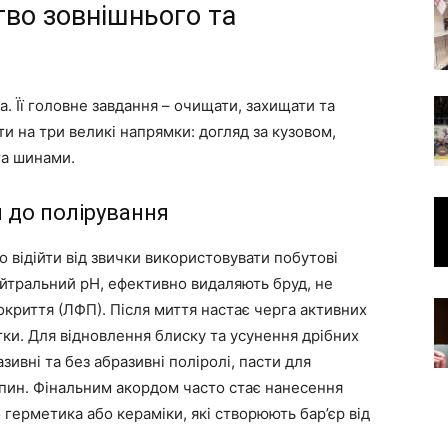
во зовнішнього та
а. Її головне завдання – очищати, захищати та
ти на три великі напрямки: догляд за кузовом,
та шинами.
я до полірування
о відійти від звички використовувати побутові
йтральний pH, ефективно видаляють бруд, не
криття (ЛФП). Після миття настає черга активних
тки. Для відновлення блиску та усунення дрібних
азивні та без абразивні поліролі, пасти для
япин. Фінальним акордом часто стає нанесення
 герметика або кераміки, які створюють бар’єр від