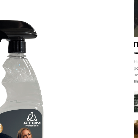
П
ma
На
ро
ви
ві