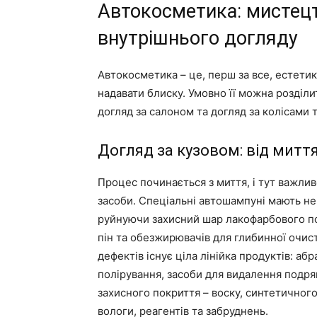
Автокосметика: мистецт
внутрішнього догляду
Автокосметика – це, перш за все, естетик
надавати блиску. Умовно її можна розділи
догляд за салоном та догляд за колісами 
Догляд за кузовом: від митт
Процес починається з миття, і тут важлив
засоби. Спеціальні автошампуні мають не
руйнуючи захисний шар лакофарбового по
пін та обезжирювачів для глибинної очис
дефектів існує ціла лінійка продуктів: абр
полірування, засоби для видалення подр
захисного покриття – воску, синтетичного
вологи, реагентів та забруднень.