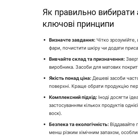
Як правильно вибирати 
ключові принципи
Визначте завдання:
Чітко зрозумійте, 
фари, почистити шкіру чи додати приса
Вивчайте склад та призначення:
Зверт
виробника. Засоби для матових покритт
Якість понад ціна:
Дешеві засоби част
поверхні. Краще обрати продукцію пер
Комплексний підхід:
Іноді досягти ід
застосуванням кількох продуктів однієї
воск).
Безпека та екологічність:
Віддавайте 
менш різким хімічним запахом, особли