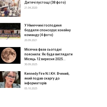
Дитячі пустощі (38 фото)
21.04.2020
У Німеччині господиня
борделя спонсорує хокейну
команду (4 фото)
20.09.2021
Місячна фаза сьогодні
пояснила: Як буде виглядати
Місяць 12 вересня 2025...
30.09.2025
Kennedy Fire N.I.KH. Вчений,
який подав скаргу до
інформаторів
05.10.2025