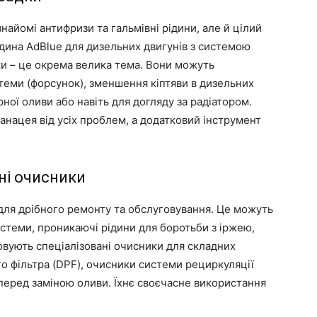
 знайомі антифризи та гальмівні рідини, але й цілий
ідина AdBlue для дизельних двигунів з системою
ки – це окрема велика тема. Вони можуть
теми (форсунок), зменшення кіптяви в дизельних
ої оливи або навіть для догляду за радіатором.
анацея від усіх проблем, а додатковий інструмент
ні очисники
 для дрібного ремонту та обслуговування. Це можуть
стеми, проникаючі рідини для боротьби з іржею,
овують спеціалізовані очисники для складних
о фільтра (DPF), очисники системи рециркуляції
 перед заміною оливи. Їхнє своєчасне використання