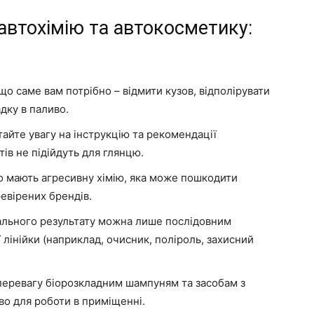
автохімію та автокосметику:
що саме вам потрібно – відмити кузов, відполірувати
дку в паливо.
айте увагу на інструкцію та рекомендації
ів не підійдуть для глянцю.
о мають агресивну хімію, яка може пошкодити
евірених брендів.
еального результату можна лише послідовним
 лінійки (наприклад, очисник, поліроль, захисний
перевагу біорозкладним шампуням та засобам з
во для роботи в приміщенні.