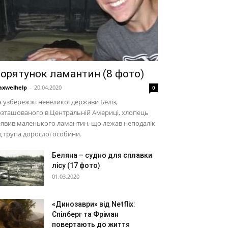
орятунок ламантин (8 фото)
xwelhelp
-
20.04.2020
0
 узбережжі невеликої держави Беліз,
зташованого в Центральній Америці, хлопець
явив маленького ламантин, що лежав неподалік
д трупа дорослої особини.
Беляна – судно для сплавки
лісу (17 фото)
01.03.2020
«Динозаври» від Netflix:
Спілберг та Фріман
повертають до життя