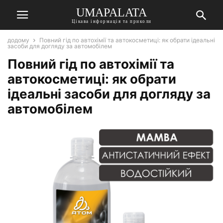
UMAPALATA
Цікава інформація та приколи
додому
Повний гід по автохімії та автокосметиці: як обрати ідеальні
засоби для догляду за автомобілем
Повний гід по автохімії та
автокосметиці: як обрати
ідеальні засоби для догляду за
автомобілем