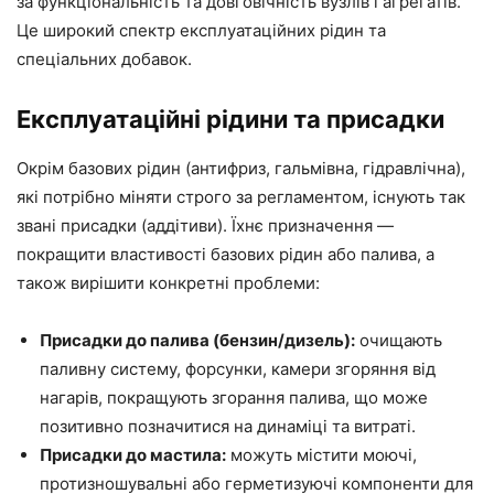
за функціональність та довговічність вузлів і агрегатів.
Це широкий спектр експлуатаційних рідин та
спеціальних добавок.
Експлуатаційні рідини та присадки
Окрім базових рідин (антифриз, гальмівна, гідравлічна),
які потрібно міняти строго за регламентом, існують так
звані присадки (аддітиви). Їхнє призначення —
покращити властивості базових рідин або палива, а
також вирішити конкретні проблеми:
Присадки до палива (бензин/дизель):
очищають
паливну систему, форсунки, камери згоряння від
нагарів, покращують згорання палива, що може
позитивно позначитися на динаміці та витраті.
Присадки до мастила:
можуть містити моючі,
протизношувальні або герметизуючі компоненти для