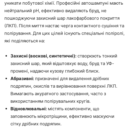
уникати побутової хімії. Професійні автошампуні мають
нейтральний pH, ефективно видаляють бруд, не
пошкоджуючи захисний шар лакофарбового покриття
(ЛКП). Після миття настає черга контактного сушіння та
полірування. Для цих цілей існують спеціальні поліролі,
які поділяються на:
Захисні (воскові, синтетичні):
створюють тонкий
захисний шар, який відштовхує воду, бруд та УФ-
промені, надаючи кузову глибокий блиск.
Абразивні:
призначені для видалення дрібних
подряпин, окислів та вирівнювання поверхні ЛКП.
Вимагають акуратного застосування, часто з
використанням полірувальних кругів.
Відновлювальні:
містять компоненти, що
заповнюють мікротріщини, ефективно маскуючи
сітку дрібних подряпин.