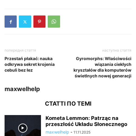
попередня стаття
наступна стаття
Przestań płakać: nauka
Gyromorphs: Właściwości
odkrywa sekret krojenia
wiązania ciekłych
cebuli bez łez
kryształów dla komputerów
świetlnych nowej generacji
maxwelhelp
СТАТТІ ПО ТЕМІ
Kometa Lemmon: Patrząc na
przeszłość Układu Słonecznego
maxwelhelp
-
11.11.2025