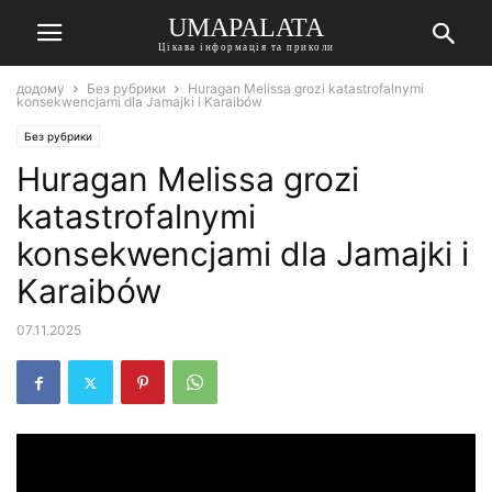
UMAPALATA
Цікава інформація та приколи
додому
Без рубрики
Huragan Melissa grozi katastrofalnymi
konsekwencjami dla Jamajki i Karaibów
Без рубрики
Huragan Melissa grozi
katastrofalnymi
konsekwencjami dla Jamajki i
Karaibów
07.11.2025