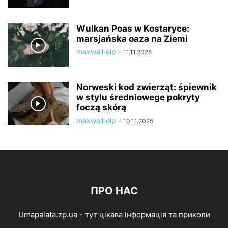
Wulkan Poas w Kostaryce:
marsjańska oaza na Ziemi
maxwelhelp
-
11.11.2025
Norweski kod zwierząt: śpiewnik
w stylu średniowege pokryty
foczą skórą
maxwelhelp
-
10.11.2025
ПРО НАС
Umapalata.zp.ua - тут цікава інформація та приколи