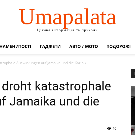
Umapalata
Цікава інформація та приколи
НАМЕНИТОСТІ
ГАДЖЕТИ
АВТО / МОТО
ПОДОРОЖІ
strophale Auswirkungen auf Jamaika und die Karibik
 droht katastrophale
f Jamaika und die
16