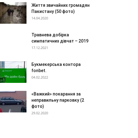
Життя звичайних громадян
Пакистану (50 фото)
14.04.2020
Травнева добірка
симпатичних дівчат – 2019
17.12.2021
Букмекерська контора
fonbet.
04.02.2022
«Важкий» покарання за
неправильну парковку (2
фото)
29.02.2020