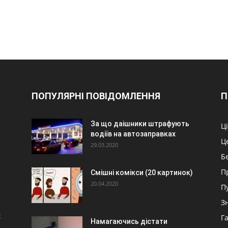
ПОПУЛЯРНІ ПОВІДОМЛЕННЯ
П
За що даішники штрафують
Ц
водіїв на автозаправках
Ц
29.03.2020
Б
П
Смішні комікси (20 картинок)
20.04.2020
П
З
:
Г
Намагаючись дістати