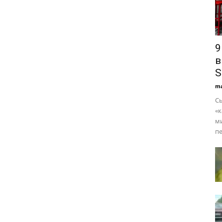
9
в
S
ma
Сь
«к
м
пе