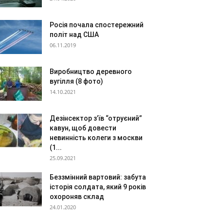
Росія почала спостережний
політ над США
06.11.2019
Виробництво деревного
вугілля (8 фото)
14.10.2021
Дезінсектор з’їв “отруєний”
кавун, щоб довести
невинність колеги з москви
(1...
25.09.2021
Беззмінний вартовий: забута
історія солдата, який 9 років
охороняв склад
24.01.2020