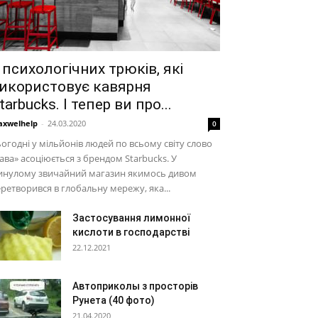
 психологічних трюків, які
икористовує кавярня
tarbucks. І тепер ви про...
xwelhelp
-
24.03.2020
0
огодні у мільйонів людей по всьому світу слово
ава» асоціюється з брендом Starbucks. У
инулому звичайний магазин якимось дивом
ретворився в глобальну мережу, яка...
Застосування лимонної
кислоти в господарстві
22.12.2021
Автоприколы з просторів
Рунета (40 фото)
21.04.2020