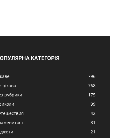
ОПУЛЯРНА КАТЕГОРІЯ
ікаве
796
е цікаво
768
ез рубрики
175
риколи
99
утешествия
42
наменитості
31
аджети
21