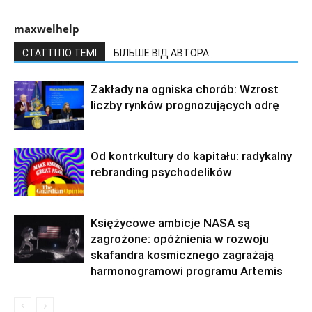
maxwelhelp
СТАТТІ ПО ТЕМІ
БІЛЬШЕ ВІД АВТОРА
Zakłady na ogniska chorób: Wzrost
liczby rynków prognozujących odrę
Od kontrkultury do kapitału: radykalny
rebranding psychodelików
Księżycowe ambicje NASA są
zagrożone: opóźnienia w rozwoju
skafandra kosmicznego zagrażają
harmonogramowi programu Artemis