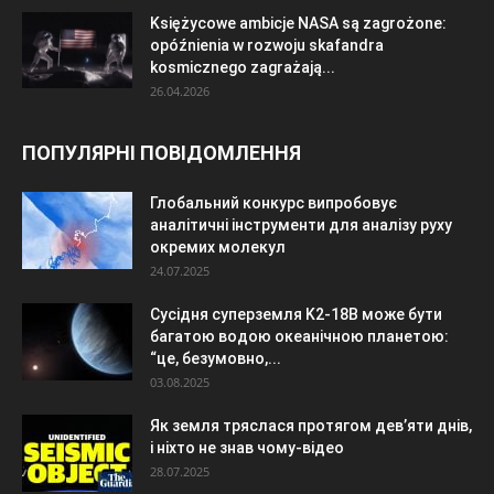
Księżycowe ambicje NASA są zagrożone:
opóźnienia w rozwoju skafandra
kosmicznego zagrażają...
26.04.2026
ПОПУЛЯРНІ ПОВІДОМЛЕННЯ
Глобальний конкурс випробовує
аналітичні інструменти для аналізу руху
окремих молекул
24.07.2025
Сусідня суперземля K2-18B може бути
багатою водою океанічною планетою:
“це, безумовно,...
03.08.2025
Як земля тряслася протягом дев’яти днів,
і ніхто не знав чому-відео
28.07.2025