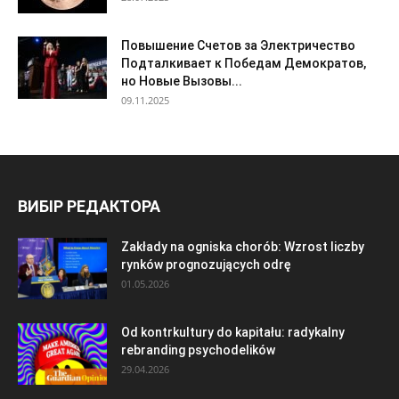
Повышение Счетов за Электричество
Подталкивает к Победам Демократов,
но Новые Вызовы...
09.11.2025
ВИБІР РЕДАКТОРА
Zakłady na ogniska chorób: Wzrost liczby
rynków prognozujących odrę
01.05.2026
Od kontrkultury do kapitału: radykalny
rebranding psychodelików
29.04.2026