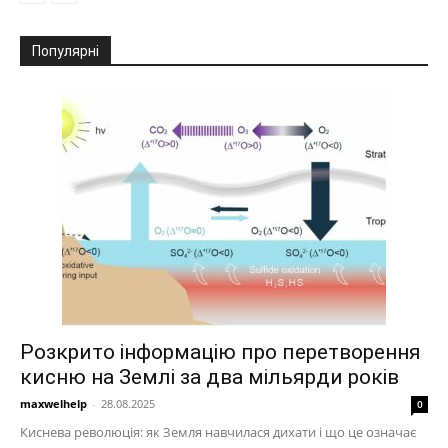
Популярні
Розкрито інформацію про перетворення
кисню на Землі за два мільярди років
maxwelhelp
-
28.08.2025
0
Киснева революція: як Земля навчилася дихати і що це означає