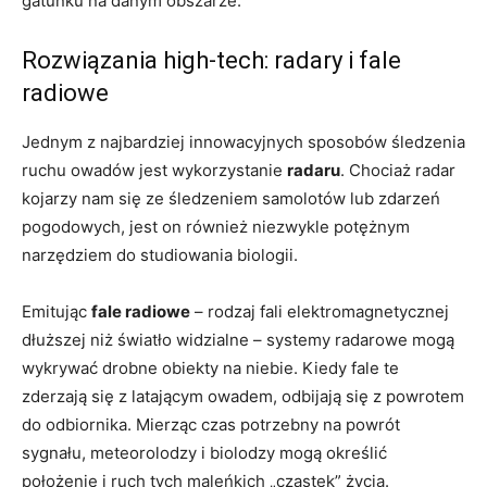
gatunku na danym obszarze.
Rozwiązania high-tech: radary i fale
radiowe
Jednym z najbardziej innowacyjnych sposobów śledzenia
ruchu owadów jest wykorzystanie
radaru
. Chociaż radar
kojarzy nam się ze śledzeniem samolotów lub zdarzeń
pogodowych, jest on również niezwykle potężnym
narzędziem do studiowania biologii.
Emitując
fale radiowe
– rodzaj fali elektromagnetycznej
dłuższej niż światło widzialne – systemy radarowe mogą
wykrywać drobne obiekty na niebie. Kiedy fale te
zderzają się z latającym owadem, odbijają się z powrotem
do odbiornika. Mierząc czas potrzebny na powrót
sygnału, meteorolodzy i biolodzy mogą określić
położenie i ruch tych maleńkich „cząstek” życia.