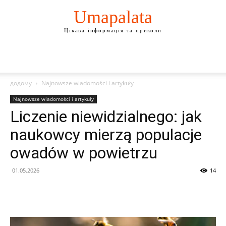
Umapalata
Цікава інформація та приколи
додому
Najnowsze wiadomości i artykuły
Najnowsze wiadomości i artykuły
Liczenie niewidzialnego: jak
naukowcy mierzą populacje
owadów w powietrzu
01.05.2026
14