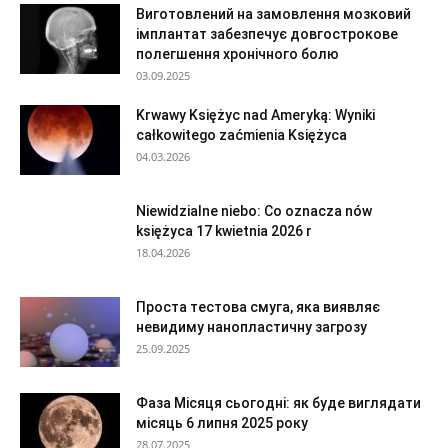
Виготовлений на замовлення мозковий
імплантат забезпечує довгострокове
полегшення хронічного болю
03.09.2025
Krwawy Księżyc nad Ameryką: Wyniki
całkowitego zaćmienia Księżyca
04.03.2026
Niewidzialne niebo: Co oznacza nów
księżyca 17 kwietnia 2026 r
18.04.2026
Проста тестова смуга, яка виявляє
невидиму нанопластичну загрозу
25.09.2025
Фаза Місяця сьогодні: як буде виглядати
місяць 6 липня 2025 року
28.07.2025