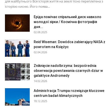
для майбутнього Вся історія життя на землі тісно переплетена з
історією кисню. Його поява...
Еріда помічає спіральний диск навколо
молодої зірки / Космічна фотографія
дня...
02.08.2025
Reid Wiseman: Dowódca zabierający NASA z
powrotem na Księżyc
02.04.2026
Zniknięcie nadolbrzyma: bezpośrednia
obserwacja powstawania czarnych dziur w
galaktyce Andromedy
14.02.2026
Administracja Trumpa rozwiązuje kluczowe
centrum badań klimatycznych
18.12.2025