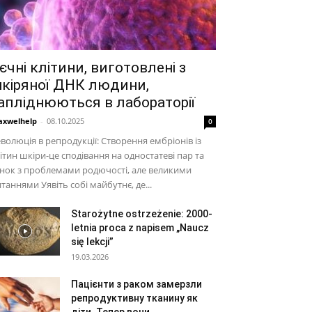
єчні клітини, виготовлені з
кіряної ДНК людини,
апліднюються в лабораторії
xwelhelp
-
08.10.2025
0
волюція в репродукції: Створення ембріонів із
ітин шкіри-це сподівання на одностатеві пар та
нок з проблемами родючості, але великими
таннями Уявіть собі майбутнє, де...
Starożytne ostrzeżenie: 2000-
letnia proca z napisem „Naucz
się lekcji”
19.03.2026
Пацієнти з раком замерзли
репродуктивну тканину як