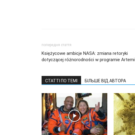
попередня стаття
Księżycowe ambicje NASA: zmiana retoryki
dotyczącej różnorodności w programie Artemi
СТАТТІ ПО ТЕМІ
БІЛЬШЕ ВІД АВТОРА