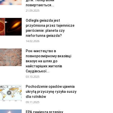
діти. Тепер вони
повертаються...
21.09.2025
Odległa gwiazda jest
przyćmiona przez tajemnicze
pierścienie: planeta czy
niefortunna gwiazda?
14.02.2026
Рок-мистецтво в
повнорозмірному вказівці
вказує на шлях до
найстаріших жителів
Саудівської...
03.10.2025
Pochodzenie opadów ujawnia
ukrytą przyczynę ryzyka suszy
dla rolników
09.11.2025
EPA zawiesza przepisy