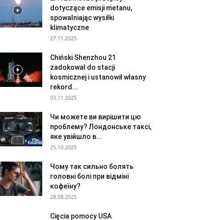
dotyczące emisji metanu,
spowalniając wysiłki
klimatyczne
27.11.2025
Chiński Shenzhou 21
zadokował do stacji
kosmicznej i ustanowił własny
rekord...
03.11.2025
Чи можете ви вирішити цю
проблему? Лондонське таксі,
яке увійшло в...
25.10.2025
Чому так сильно болять
головні болі при відміні
кофеїну?
28.08.2025
Cięcia pomocy USA