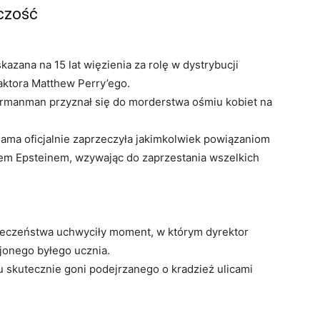
pczość
azana na 15 lat więzienia za rolę w dystrybucji
aktora Matthew Perry’ego.
manman przyznał się do morderstwa ośmiu kobiet na
ama oficjalnie zaprzeczyła jakimkolwiek powiązaniom
em Epsteinem, wzywając do zaprzestania wszelkich
eczeństwa uchwyciły moment, w którym dyrektor
ojonego byłego ucznia.
u skutecznie goni podejrzanego o kradzież ulicami