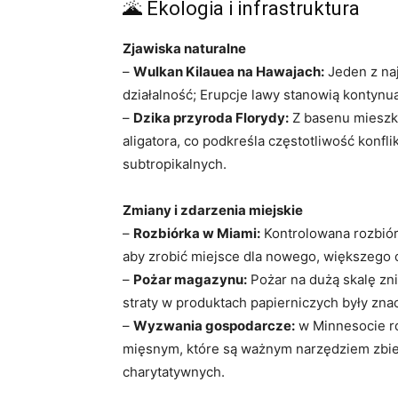
🌋 Ekologia i infrastruktura
Zjawiska naturalne
–
Wulkan Kilauea na Hawajach:
Jeden z na
działalność; Erupcje lawy stanowią kontynua
–
Dzika przyroda Florydy:
Z basenu mieszk
aligatora, co podkreśla częstotliwość konfl
subtropikalnych.
Zmiany i zdarzenia miejskie
–
Rozbiórka w Miami:
Kontrolowana rozbiór
aby zrobić miejsce dla nowego, większego 
–
Pożar magazynu:
Pożar na dużą skalę zni
straty w produktach papierniczych były zna
–
Wyzwania gospodarcze:
w Minnesocie ro
mięsnym, które są ważnym narzędziem zbier
charytatywnych.