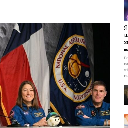
Я
ш
з
ma
Ре
кл
жі
пи