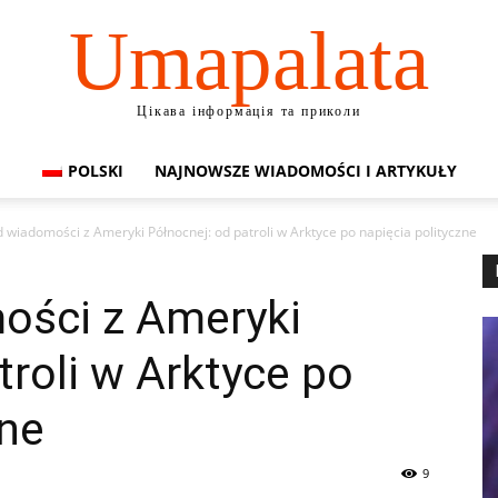
Umapalata
Цікава інформація та приколи
POLSKI
NAJNOWSZE WIADOMOŚCI I ARTYKUŁY
 wiadomości z Ameryki Północnej: od patroli w Arktyce po napięcia polityczne
ości z Ameryki
troli w Arktyce po
zne
9