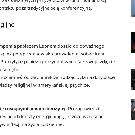
 przez światowych przywódców w celu „humanizacji”
ntaktu poza tradycyjną salą konferencyjną.
igijne
mpem a papieżem Leonem doszło do poważnego
papież potępił stanowisko prezydenta wobec Iranu.
Po krytyce papieża prezydent zamieścił swoje zdjęcie
 usunięte.
rozłam wśród zwolenników, rodząc pytania dotyczące
adzy religijnej w amerykańskiej psychice.
nie
rosnącymi cenami benzyny
. Po zapowiedzi
iesiącach koszty energii mogą jeszcze wzrosnąć,
 inflacji na życie codzienne.