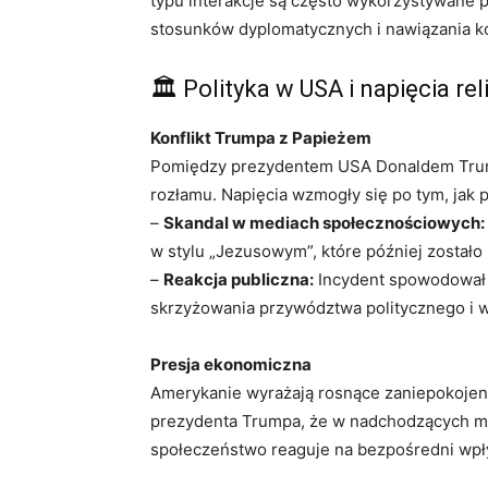
typu interakcje są często wykorzystywane
stosunków dyplomatycznych i nawiązania ko
🏛️ Polityka w USA i napięcia rel
Konflikt Trumpa z Papieżem
Pomiędzy prezydentem USA Donaldem Tru
rozłamu. Napięcia wzmogły się po tym, jak 
–
Skandal w mediach społecznościowych:
w stylu „Jezusowym”, które później zostało
–
Reakcja publiczna:
Incydent spowodował 
skrzyżowania przywództwa politycznego i wł
Presja ekonomiczna
Amerykanie wyrażają rosnące zaniepokoje
prezydenta Trumpa, że ​​w nadchodzących m
społeczeństwo reaguje na bezpośredni wpływ