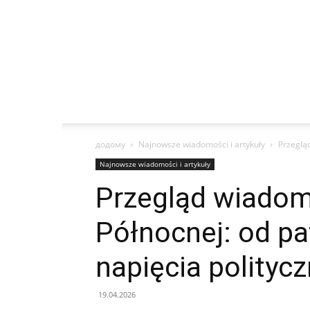
додому
Najnowsze wiadomości i artykuły
Przegląd
Najnowsze wiadomości i artykuły
Przegląd wiadom
Północnej: od pa
napięcia polityc
19.04.2026