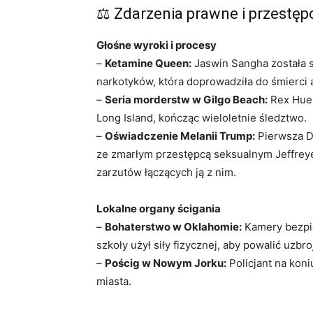
⚖️ Zdarzenia prawne i przestę
Głośne wyroki i procesy
–
Ketamine Queen:
Jaswin Sangha została sk
narkotyków, która doprowadziła do śmierci 
–
Seria morderstw w Gilgo Beach:
Rex Huer
Long Island, kończąc wieloletnie śledztwo.
–
Oświadczenie Melanii Trump:
Pierwsza D
ze zmarłym przestępcą seksualnym Jeffrey
zarzutów łączących ją z nim.
Lokalne organy ścigania
–
Bohaterstwo w Oklahomie:
Kamery bezpi
szkoły użył siły fizycznej, aby powalić uzbr
–
Pościg w Nowym Jorku:
Policjant na koni
miasta.