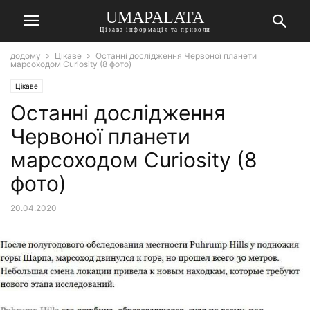
UMAPALATA
Цікава інформація та приколи
додому
Цікаве
Останні дослідження Червоної планети
марсоходом Curiosity (8 фото)
Цікаве
Останні дослідження
Червоної планети
марсоходом Curiosity (8
фото)
20.04.2020