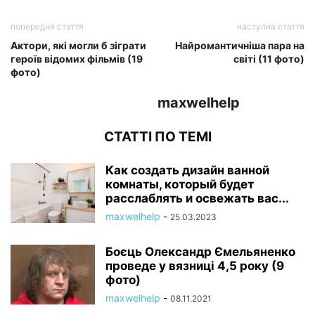
попередня стаття
наступна стаття
Актори, які могли б зіграти
Найромантичніша пара на
героїв відомих фільмів (19
світі (11 фото)
фото)
maxwelhelp
СТАТТІ ПО ТЕМІ
Как создать дизайн ванной
комнаты, который будет
расслаблять и освежать вас...
maxwelhelp
-
25.03.2023
Боєць Олександр Ємельяненко
проведе у вязниці 4,5 року (9
фото)
maxwelhelp
-
08.11.2021