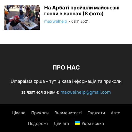
На Арбаті пройшли майонезні
гонки в ваннах (8 фото)
maxwelhelp
-
08.11.2021
ПРО НАС
Umapalata.zp.ua - тут цікава інформація та приколи
зв'язатися з нами:
maxwelhelp@gmail.com
Цікаве
Приколи
Знаменитості
Гаджети
Авто
Подорожі
Дівчата
Українська