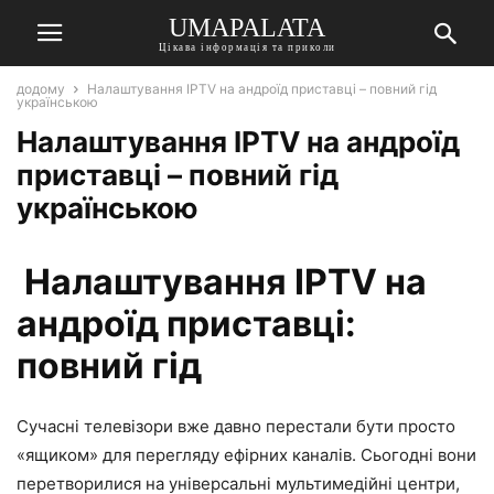
UMAPALATA
Цікава інформація та приколи
додому
Налаштування IPTV на андроїд приставці – повний гід
українською
Налаштування IPTV на андроїд
приставці – повний гід
українською
Налаштування IPTV на
андроїд приставці:
повний гід
Сучасні телевізори вже давно перестали бути просто
«ящиком» для перегляду ефірних каналів. Сьогодні вони
перетворилися на універсальні мультимедійні центри,