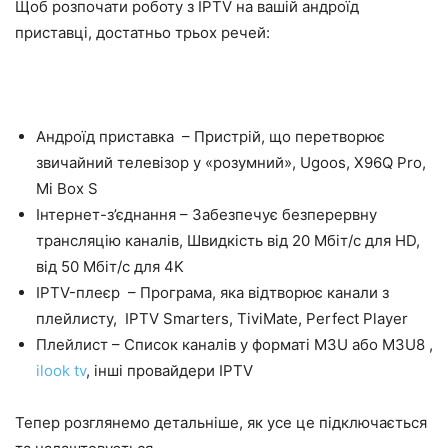
Щоб розпочати роботу з IPTV на вашій андроїд
приставці, достатньо трьох речей:
Андроїд приставка – Пристрій, що перетворює
звичайний телевізор у «розумний», Ugoos, X96Q Pro,
Mi Box S
Інтернет-з’єднання – Забезпечує безперервну
трансляцію каналів, Швидкість від 20 Мбіт/с для HD,
від 50 Мбіт/с для 4K
IPTV-плеєр – Програма, яка відтворює канали з
плейлисту, IPTV Smarters, TiviMate, Perfect Player
Плейлист – Список каналів у форматі M3U або M3U8 ,
ilook tv
, інші провайдери IPTV
Тепер розглянемо детальніше, як усе це підключається