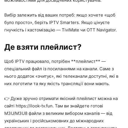
можливостями для досвідчених користувачів.
Вибір залежить від ваших потреб: якщо хочете «щоб
було просто», беріть IPTV Smarters. Якщо цінуєте
гнучкість і кастомізацію — TiviMate чи OTT Navigator.
Де взяти плейлист?
Щоб IPTV працювало, потрібен **плейлист** —
спеціальний файл із посиланнями на канали. Саме з
нього додаток «зчитує», які телеканали доступні, які в
них логотипи та яку якість трансляції вони мають.
👉 Дуже зручно отримати якісний плейлист можна на
сайті https://ilook-tv.fun. Там ви знайдете готові
M3U/M3U8 файли з великим вибором каналів — від
українських і російськомовних до міжнародних