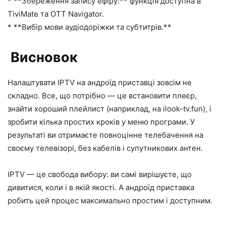
* **Збереження запису ефіру:** функція доступна в
TiviMate та OTT Navigator.
* **Вибір мови аудіодоріжки та субтитрів.**
Висновок
Налаштувати IPTV на андроїд приставці зовсім не
складно. Все, що потрібно — це встановити плеєр,
знайти хороший плейлист (наприклад, на ilook-tv.fun), і
зробити кілька простих кроків у меню програми. У
результаті ви отримаєте повноцінне телебачення на
своєму телевізорі, без кабелів і супутникових антен.
IPTV — це свобода вибору: ви самі вирішуєте, що
дивитися, коли і в якій якості. А андроїд приставка
робить цей процес максимально простим і доступним.