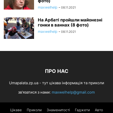
фото)
maxwelhelp
-
08.11.2021
На Арбаті пройшли майонезні
гонки в ваннах (8 фото)
maxwelhelp
-
08.11.2021
ПРО НАС
Umapalata.zp.ua - тут цікава інформація та приколи
зв'язатися з нами:
maxwelhelp@gmail.com
Цікаве
Приколи
Знаменитості
Гаджети
Авто