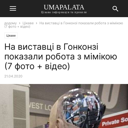
UMAPALATA
Цікава інформація та приколи
додому
Цікаве
На виставці в Гонконзі показали робота з мімікою
(7 фото + відео)
Цікаве
На виставці в Гонконзі
показали робота з мімікою
(7 фото + відео)
21.04.2020