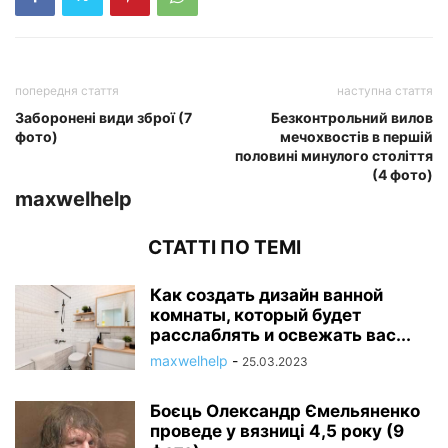
попередня стаття
наступна стаття
Заборонені види зброї (7
Безконтрольний вилов
фото)
мечохвостів в першій
половині минулого століття
(4 фото)
maxwelhelp
СТАТТІ ПО ТЕМІ
Как создать дизайн ванной
комнаты, который будет
расслаблять и освежать вас...
maxwelhelp
-
25.03.2023
Боєць Олександр Ємельяненко
проведе у вязниці 4,5 року (9