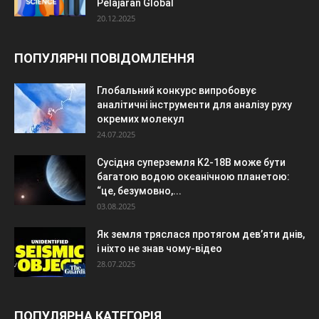
Pelajaran Global
20.12.2025
ПОПУЛЯРНІ ПОВІДОМЛЕННЯ
Глобальний конкурс випробовує
аналітичні інструменти для аналізу руху
окремих молекул
24.07.2025
Сусідня суперземля K2-18B може бути
багатою водою океанічною планетою:
“це, безумовно,...
03.08.2025
Як земля тряслася протягом дев’яти днів,
і ніхто не знав чому-відео
28.07.2025
ПОПУЛЯРНА КАТЕГОРІЯ