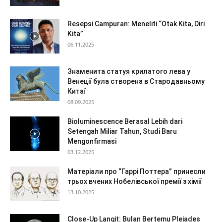
Resepsi Campuran: Meneliti “Otak Kita, Diri
Kita”
06.11.2025
Знаменита статуя крилатого лева у
Венеції була створена в Стародавньому
Китаї
08.09.2025
Bioluminescence Berasal Lebih dari
Setengah Miliar Tahun, Studi Baru
Mengonfirmasi
03.12.2025
Матеріали про “Гаррі Поттера” принесли
трьох вчених Нобелівської премії з хімії
13.10.2025
Close-Up Langit: Bulan Bertemu Pleiades