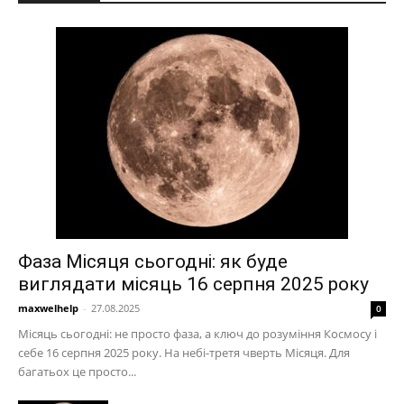
Фаза Місяця сьогодні: як буде
виглядати місяць 16 серпня 2025 року
maxwelhelp
-
27.08.2025
0
Місяць сьогодні: не просто фаза, а ключ до розуміння Космосу і
себе 16 серпня 2025 року. На небі-третя чверть Місяця. Для
багатьох це просто...