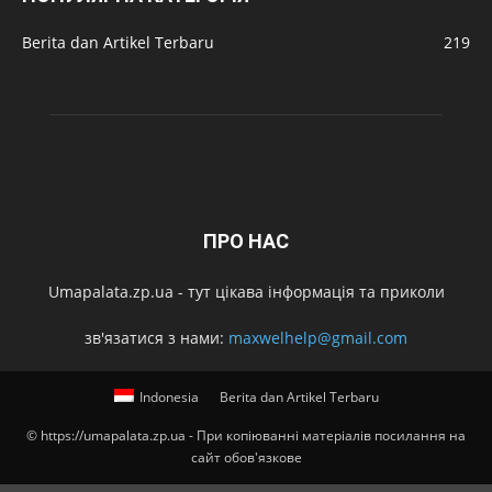
Berita dan Artikel Terbaru
219
ПРО НАС
Umapalata.zp.ua - тут цікава інформація та приколи
зв'язатися з нами:
maxwelhelp@gmail.com
Indonesia
Berita dan Artikel Terbaru
© https://umapalata.zp.ua - При копіюванні матеріалів посилання на
сайт обов'язкове