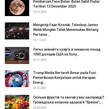
Pembaruan Fase Bulan: Bulan Sabit Pudar
Terlihat 13 Desember 2025
18.12.2025
Mengintip Fajar Kosmik: Teleskop James
Webb Mungkin Telah Menemukan Bintang
Pertama...
13.11.2025
Легко знімайте сузір’я зі знижкою понад
1000 доларів США на Sony...
03.11.2025
Trump Media Bertaruh Besar pada Fusi:
Pemeriksaan Kenyataan untuk Harapan
Energi...
20.12.2025
Скільки фруктів та овочів у вас насправді?
Громадська охорона здоров’я “брехня”,...
22.09.2025