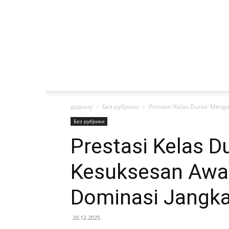
додому
Без рубрики
Prestasi Kelas Dunia: Men
Без рубрики
Prestasi Kelas 
Kesuksesan Awal
Dominasi Jangka
20.12.2025