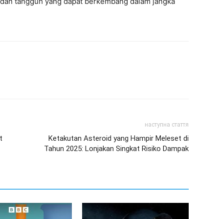
 dan tangguh yang dapat berkembang dalam jangka
наступна стаття
t
Ketakutan Asteroid yang Hampir Meleset di
Tahun 2025: Lonjakan Singkat Risiko Dampak