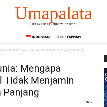
Umapalata
Цікава інформація та приколи
INDONESIA
БЕЗ РУБРИКИ
gapa Kesuksesan Awal Tidak Menjamin Dominasi Jangka Panjang
Dunia: Mengapa
 Tidak Menjamin
 Panjang
9