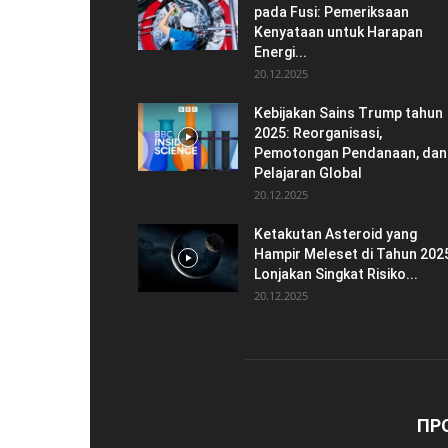
pada Fusi: Pemeriksaan
Kenyataan untuk Harapan
Energi...
20.12.2025
Kebijakan Sains Trump tahun
2025: Reorganisasi,
Pemotongan Pendanaan, dan
Pelajaran Global
20.12.2025
Ketakutan Asteroid yang
Hampir Meleset di Tahun 202
Lonjakan Singkat Risiko...
20.12.2025
ПР