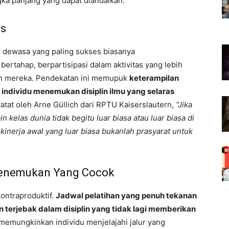
gka panjang yang dapat diandalkan.
as
 dewasa yang paling sukses biasanya
tahap, berpartisipasi dalam aktivitas yang lebih
an mereka. Pendekatan ini memupuk
keterampilan
 individu menemukan disiplin ilmu yang selaras
atat oleh Arne Güllich dari RPTU Kaiserslautern,
“Jika
elas dunia tidak begitu luar biasa atau luar biasa di
kinerja awal yang luar biasa bukanlah prasyarat untuk
Menemukan Yang Cocok
kontraproduktif.
Jadwal pelatihan yang penuh tekanan
n terjebak dalam disiplin yang tidak lagi memberikan
memungkinkan individu menjelajahi jalur yang