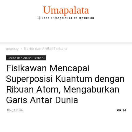
Umapalata
Цікава інформація та приколи
додому
Berita dan Artikel Terbaru
Berita dan Artikel Terbaru
Fisikawan Mencapai
Superposisi Kuantum dengan
Ribuan Atom, Mengaburkan
Garis Antar Dunia
06.02.2026
14