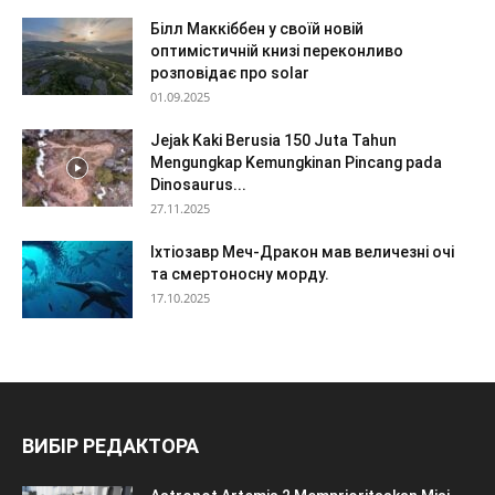
Білл Маккіббен у своїй новій
оптимістичній книзі переконливо
розповідає про solar
01.09.2025
Jejak Kaki Berusia 150 Juta Tahun
Mengungkap Kemungkinan Pincang pada
Dinosaurus...
27.11.2025
Іхтіозавр Меч-Дракон мав величезні очі
та смертоносну морду.
17.10.2025
ВИБІР РЕДАКТОРА