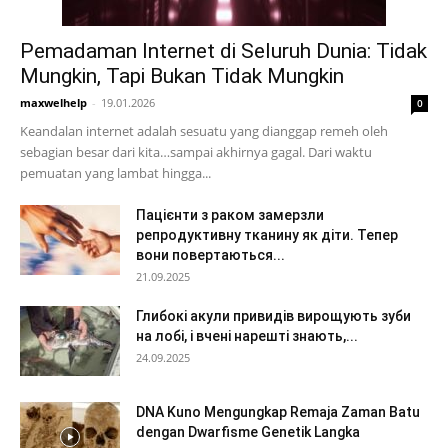
Pemadaman Internet di Seluruh Dunia: Tidak
Mungkin, Tapi Bukan Tidak Mungkin
maxwelhelp
-
19.01.2026
0
Keandalan internet adalah sesuatu yang dianggap remeh oleh
sebagian besar dari kita…sampai akhirnya gagal. Dari waktu
pemuatan yang lambat hingga...
Пацієнти з раком замерзли
репродуктивну тканину як діти. Тепер
вони повертаються...
21.09.2025
Глибокі акули привидів вирощують зуби
на лобі, і вчені нарешті знають,...
24.09.2025
DNA Kuno Mengungkap Remaja Zaman Batu
dengan Dwarfisme Genetik Langka