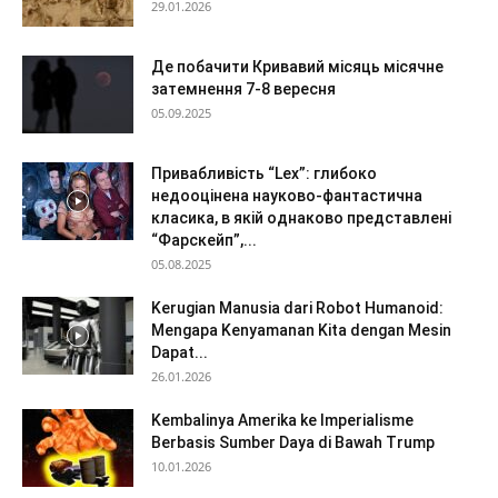
29.01.2026
Де побачити Кривавий місяць місячне
затемнення 7-8 вересня
05.09.2025
Привабливість “Lex”: глибоко
недооцінена науково-фантастична
класика, в якій однаково представлені
“Фарскейп”,...
05.08.2025
Kerugian Manusia dari Robot Humanoid:
Mengapa Kenyamanan Kita dengan Mesin
Dapat...
26.01.2026
Kembalinya Amerika ke Imperialisme
Berbasis Sumber Daya di Bawah Trump
10.01.2026