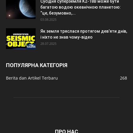
Сусідня суперземля K2-18B може бути
багатою водою океанічною планетою:
“це, безумовно,...
03.08.2025
Як земля тряслася протягом дев’яти днів,
і ніхто не знав чому-відео
28.07.2025
ПОПУЛЯРНА КАТЕГОРІЯ
Berita dan Artikel Terbaru
268
ПРО НАС