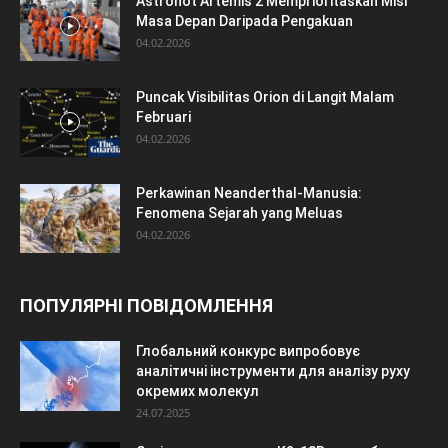
Astronot Artemis 2 Memprioritaskan Misi
Masa Depan Daripada Pengakuan
04.02.2026
Puncak Visibilitas Orion di Langit Malam
Februari
04.02.2026
Perkawinan Neanderthal-Manusia:
Fenomena Sejarah yang Meluas
04.02.2026
ПОПУЛЯРНІ ПОВІДОМЛЕННЯ
Глобальний конкурс випробовує
аналітичні інструменти для аналізу руху
окремих молекул
24.07.2025