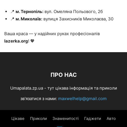
📍
м. Тернопіль:
вул. Омеляна Польового, 2б
📍
м. Миколаїв:
вулиця Захисників Миколаєва, 30
Ваша краса — у надійних руках професіоналів
lazerka.org
! 💖
ПРО НАС
Umapalata.zp.ua - тут цікава інформація та приколи
зв'язатися з нами:
maxwelhelp@gmail.com
Цікаве
Приколи
Знаменитості
Гаджети
Авто