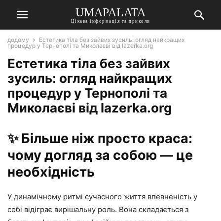
UMAPALATA
Цікава інформація та приколи
додому
Естетика тіла без зайвих зусиль: огляд найкращих
процедур у Тернополі та Миколаєві від lazerka.org
Естетика тіла без зайвих
зусиль: огляд найкращих
процедур у Тернополі та
Миколаєві від lazerka.org
✨ Більше ніж просто краса:
чому догляд за собою — це
необхідність
У динамічному ритмі сучасного життя впевненість у
собі відіграє вирішальну роль. Вона складається з