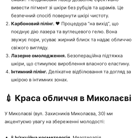
вивести пігмент зі шкіри без рубців та шрамів. Це
безпечний спосіб повернути шкірі чистоту.
Карбоновий пілінг.
🖤 Процедура “на вихід”, що
поєднує дію лазера та вуглецевого гелю. Вона
звужує пори, усуває жирний блиск та надає обличчю
свіжого вигляду.
Лазерне омолодження.
Безопераційна підтяжка
шкіри, що стимулює вироблення власного еластину.
Інтимний пілінг.
Делікатне відбілювання та догляд за
шкірою в інтимних зонах.
💉 Краса обличчя в Миколаєві
У Миколаєві (вул. Захисників Миколаєва, 30) ми
акцентуємо увагу на збереженні молодості:
🧪
Ін’єкційна косметологія.
Мезотерапія,