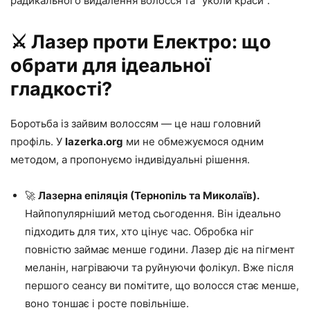
радикального видалення волосся та “уколи краси”.
⚔️ Лазер проти Електро: що
обрати для ідеальної
гладкості?
Боротьба із зайвим волоссям — це наш головний
профіль. У
lazerka.org
ми не обмежуємося одним
методом, а пропонуємо індивідуальні рішення.
🚀
Лазерна епіляція (Тернопіль та Миколаїв).
Найпопулярніший метод сьогодення. Він ідеально
підходить для тих, хто цінує час. Обробка ніг
повністю займає менше години. Лазер діє на пігмент
меланін, нагріваючи та руйнуючи фолікул. Вже після
першого сеансу ви помітите, що волосся стає менше,
воно тоншає і росте повільніше.