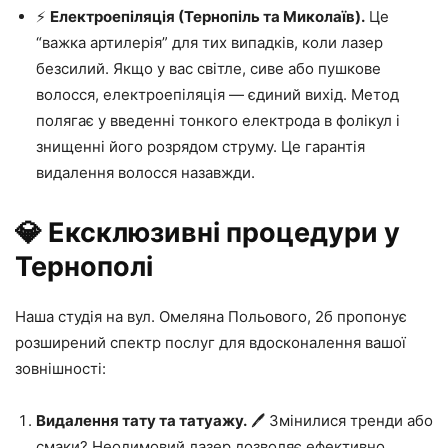
⚡
Електроепіляція (Тернопіль та Миколаїв).
Це
“важка артилерія” для тих випадків, коли лазер
безсилий. Якщо у вас світле, сиве або пушкове
волосся, електроепіляція — єдиний вихід. Метод
полягає у введенні тонкого електрода в фолікул і
знищенні його розрядом струму. Це гарантія
видалення волосся назавжди.
💎 Ексклюзивні процедури у
Тернополі
Наша студія на вул. Омеляна Польового, 2б пропонує
розширений спектр послуг для вдосконалення вашої
зовнішності:
Видалення тату та татуажу.
🖊️ Змінилися тренди або
смаки? Неодимовий лазер дозволяє ефективно