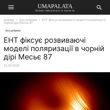
UMAPALATA
Цікава інформація та приколи
додому
Без рубрики
EHT фіксує розвиваючі моделі поляризації в
чорній дірі Месьє 87
Без рубрики
EHT фіксує розвиваючі
моделі поляризації в чорній
дірі Месьє 87
22.09.2025