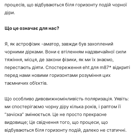
процесів, що відбуваються біля горизонту подій чорної
діри.
Що це означає для нас?
Я, як астрофізик -аматор, завжди був захоплений
чорними дірками. Вони є втіленням надзвичайної сили
тяжіння, місця, де закони фізики, як ми їх знаємо,
перестають діяти. Спостереження eht для m87* відкриті
перед нами новими горизонтами розуміння цих
таємничих об’єктів.
Що особливо дивовижно
мінливість
поляризація. Уявіть:
ми спостерігаємо чорну діру кілька років, і раптом її
“зачіска” змінюється. Це не просто прекрасне
видовище; Це свідчення того, що процеси, що
відбуваються біля горизонту подій, далеко не статичні.