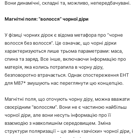
Вони динамічні, складні та, можливо, непередбачувані.
Магнітні поля: “волосся” чорної діри
У фізиці чорних дірок є відома метафора про “чорне
волосся без волосся”. Це означає, що чорні дірки
характеризуються лише трьома параметрами: маса,
спина та заряд. Все інше, включаючи інформацію про
матерія, яка колись потрапила в чорну діру,
безповоротно втрачається. Однак спостереження EHT
для M87* змушують нас переглянути цю концепцію.
Магнітні поля, що оточують чорну діру, можна вважати
своєрідним “волоссям”. Вони не є частиною найбільш
чорної діри, але вони несуть інформацію про її
взаємодію з навколишнім середовищем. Зміна
структури поляризації – це зміна «зачіски» чорної діри, і