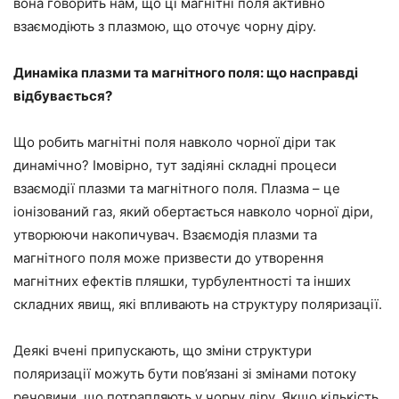
вона говорить нам, що ці магнітні поля активно
взаємодіють з плазмою, що оточує чорну діру.
Динаміка плазми та магнітного поля: що насправді
відбувається?
Що робить магнітні поля навколо чорної діри так
динамічно? Імовірно, тут задіяні складні процеси
взаємодії плазми та магнітного поля. Плазма – це
іонізований газ, який обертається навколо чорної діри,
утворюючи накопичувач. Взаємодія плазми та
магнітного поля може призвести до утворення
магнітних ефектів пляшки, турбулентності та інших
складних явищ, які впливають на структуру поляризації.
Деякі вчені припускають, що зміни структури
поляризації можуть бути пов’язані зі змінами потоку
речовини, що потрапляють у чорну діру. Якщо кількість