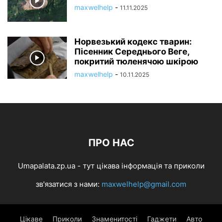
maxwelhelp
-
11.11.2025
Норвезький кодекс тварин:
Пісенник Середнього Веге,
покритий тюленячою шкірою
maxwelhelp
-
10.11.2025
ПРО НАС
Umapalata.zp.ua - тут цікава інформація та приколи
зв'язатися з нами:
maxwelhelp@gmail.com
Цікаве
Приколи
Знаменитості
Гаджети
Авто