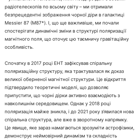
радіотелескопів по всьому світу – ми отримали
безпрецедентні зображення чорної діри в галактиці
Messier 87 (M87*). І, що ще важливіше, ми почали
спостерігати динамічні зміни в структурі поляризації
магнітного поля, що оточує цю таємничу гравітаційну
особливість.
Спочатку в 2017 році EHT зафіксував спіральну
поляризаційну структуру, яка трактувалася як доказ
великої оберненої магнітної структури. Це відкриття
підтвердило теоретичні моделі, що дозволяє
припустити, що чорні дірки активно взаємодіють з
навколишнім середовищем. Однак у 2018 році
поляризація майже зникла, і до 2021 року з’явилася нова
спіральна структура, але вже в зворотному напрямку.
Це явище, яке зараз намагаються зрозуміти астрофізики,
демонструє неймовірний динамізм та складність