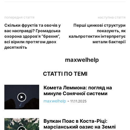
попередня стаття
наступна стаття
Скільки фруктів та овочів у
Перші цинкові структури
вас насправді? Громадська
показують, як
охорона здоров’я “брехня”,
кальпротектин інтерпретує
всі вірили протягом двох
метали бактерії
десятиліть
maxwelhelp
СТАТТІ ПО ТЕМІ
Комета Леммона: погляд на
минуле Сонячної системи
maxwelhelp
-
11.11.2025
Вулкан Поас в Коста-Ріці:
марсіанський оазис на Землі