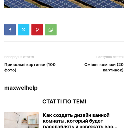
попередня стаття
наступна стаття
Прикольні картинки (100
Смішні комікси (20
фото)
картинок)
maxwelhelp
СТАТТІ ПО ТЕМІ
Как создать дизайн ванной
комнаты, который будет
расслаблять и освежать вас...