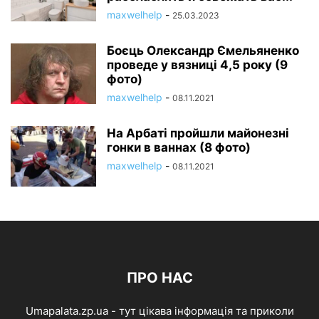
maxwelhelp
-
25.03.2023
Боєць Олександр Ємельяненко
проведе у вязниці 4,5 року (9
фото)
maxwelhelp
-
08.11.2021
На Арбаті пройшли майонезні
гонки в ваннах (8 фото)
maxwelhelp
-
08.11.2021
ПРО НАС
Umapalata.zp.ua - тут цікава інформація та приколи