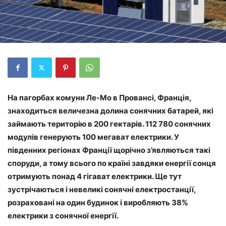
На пагорбах комуни Ле-Мо в Провансі, Франція,
знаходиться величезна долина сонячних батарей, які
займають територію в 200 гектарів. 112 780 сонячних
модулів генерують 100 мегават електрики. У
південних регіонах Франції щорічно з’являються такі
споруди, а тому всього по країні завдяки енергії сонця
отримують понад 4 гігават електрики. Ще тут
зустрічаються і невеликі сонячні електростанції,
розраховані на один будинок і виробляють 38%
електрики з сонячної енергії.