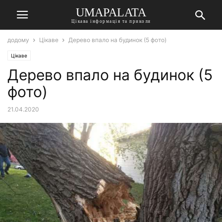
UMAPALATA
Цікава інформація та приколи
додому
Цікаве
Дерево впало на будинок (5 фото)
Цікаве
Дерево впало на будинок (5
фото)
21.04.2020