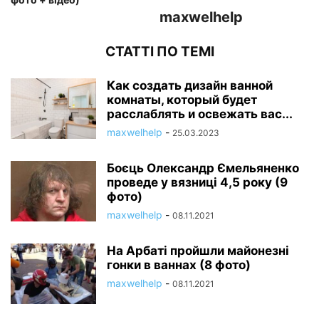
maxwelhelp
СТАТТІ ПО ТЕМІ
Как создать дизайн ванной
комнаты, который будет
расслаблять и освежать вас...
maxwelhelp
-
25.03.2023
Боєць Олександр Ємельяненко
проведе у вязниці 4,5 року (9
фото)
maxwelhelp
-
08.11.2021
На Арбаті пройшли майонезні
гонки в ваннах (8 фото)
maxwelhelp
-
08.11.2021