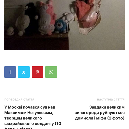
попередня стаття
наступна стаття
У Москві почався суд над
Завдяки великим
Максимом Негуляевым,
винагороди руйнуються
творцем великого
домисли і міфи (2 фото)
шахрайського холдингу (10
фото + відео)