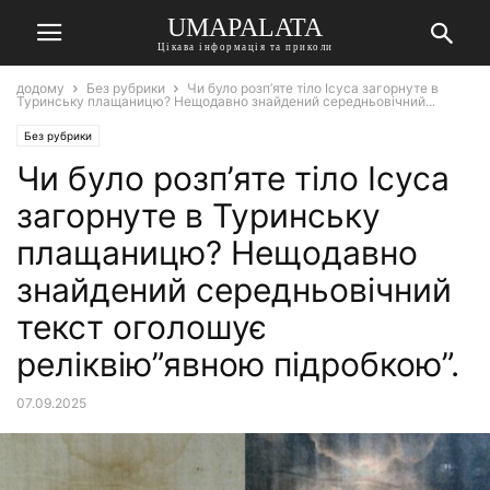
UMAPALATA
Цікава інформація та приколи
додому
Без рубрики
Чи було розп’яте тіло Ісуса загорнуте в
Туринську плащаницю? Нещодавно знайдений середньовічний...
Без рубрики
Чи було розп’яте тіло Ісуса
загорнуте в Туринську
плащаницю? Нещодавно
знайдений середньовічний
текст оголошує
реліквію”явною підробкою”.
07.09.2025