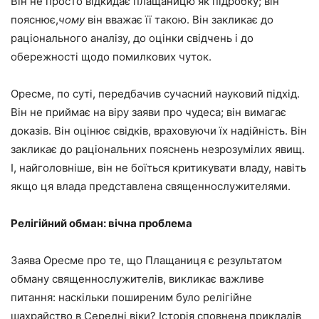
Він не просто відкидає плащаницю як підробку; він
пояснює,
чому
він вважає її такою. Він закликає до
раціонального аналізу, до оцінки свідчень і до
обережності щодо помилкових чуток.
Оресме, по суті, передбачив сучасний науковий підхід.
Він не приймає на віру заяви про чудеса; він вимагає
доказів. Він оцінює свідків, враховуючи їх надійність. Він
закликає до раціональних пояснень незрозумілих явищ.
І, найголовніше, він не боїться критикувати владу, навіть
якщо ця влада представлена священнослужителями.
Релігійний обман: вічна проблема
Заява Оресме про те, що Плащаниця є результатом
обману священнослужителів, викликає важливе
питання: наскільки поширеним було релігійне
шахрайство в Середні віки? Історія сповнена прикладів