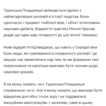
Туринська Плащаниця залишається однією з
найзагадковіших реліквій в історії людства. Вона
одночасно і предмет глибокої віри, і об’єкт інтенсивних
наукових дебатів. Відкриття трактату Ніколя Оресме
додає ще один шар складності до цієї вічної таємниці.
Нове відкриття підтверджує, що навіть у Середні віки
були люди, які сумнівалися в справжності реліквії. Це
змушує нас замислитися над тим, як ми формуємо свої
переконання та наскільки важливо бути чесним щодо
наукових доказів.
Я не можу сказати, чи є Туринська Плащаниця
справжньою чи ні. Але я можу сказати, що важливо бути
відкритим для обох точок зору і не піддаватися
емоційним маніпуляціям. І, можливо, саме в цьому