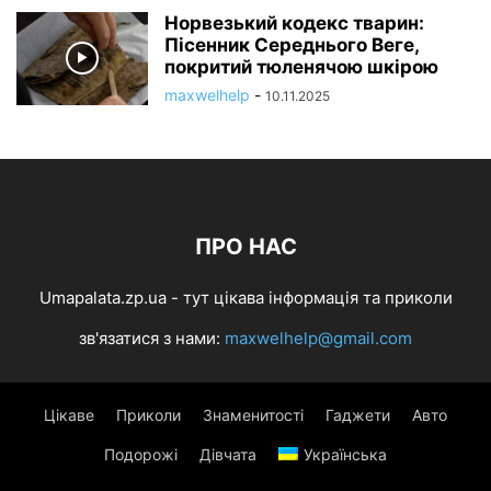
Норвезький кодекс тварин:
Пісенник Середнього Веге,
покритий тюленячою шкірою
maxwelhelp
-
10.11.2025
ПРО НАС
Umapalata.zp.ua - тут цікава інформація та приколи
зв'язатися з нами:
maxwelhelp@gmail.com
Цікаве
Приколи
Знаменитості
Гаджети
Авто
Подорожі
Дівчата
Українська