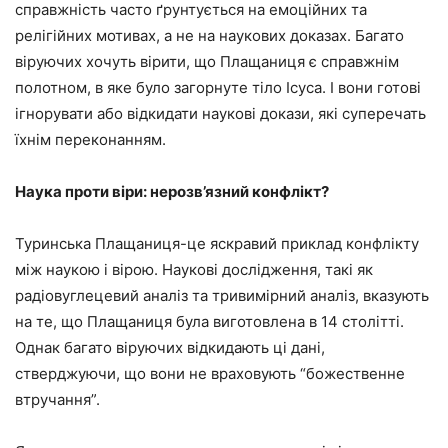
справжність часто ґрунтується на емоційних та
релігійних мотивах, а не на наукових доказах. Багато
віруючих хочуть вірити, що Плащаниця є справжнім
полотном, в яке було загорнуте тіло Ісуса. І вони готові
ігнорувати або відкидати наукові докази, які суперечать
їхнім переконанням.
Наука проти віри: нерозв’язний конфлікт?
Туринська Плащаниця-це яскравий приклад конфлікту
між наукою і вірою. Наукові дослідження, такі як
радіовуглецевий аналіз та тривимірний аналіз, вказують
на те, що Плащаниця була виготовлена в 14 столітті.
Однак багато віруючих відкидають ці дані,
стверджуючи, що вони не враховують “божественне
втручання”.