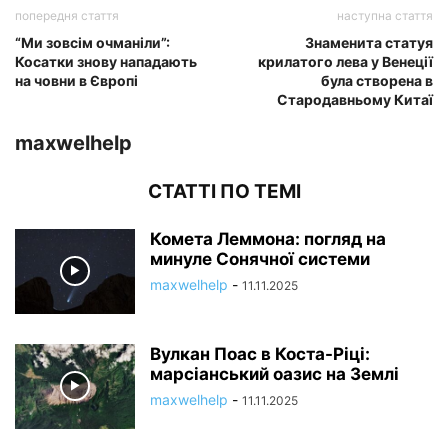
попередня стаття
наступна стаття
“Ми зовсім очманіли”:
Знаменита статуя
Косатки знову нападають
крилатого лева у Венеції
на човни в Європі
була створена в
Стародавньому Китаї
maxwelhelp
СТАТТІ ПО ТЕМІ
Комета Леммона: погляд на
минуле Сонячної системи
maxwelhelp
-
11.11.2025
Вулкан Поас в Коста-Ріці:
марсіанський оазис на Землі
maxwelhelp
-
11.11.2025