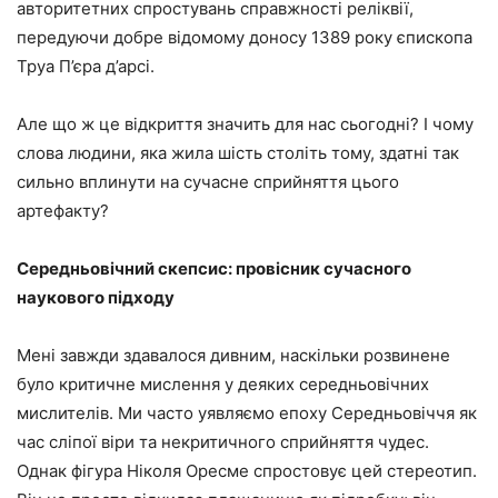
авторитетних спростувань справжності реліквії,
передуючи добре відомому доносу 1389 року єпископа
Труа П’єра д’арсі.
Але що ж це відкриття значить для нас сьогодні? І чому
слова людини, яка жила шість століть тому, здатні так
сильно вплинути на сучасне сприйняття цього
артефакту?
Середньовічний скепсис: провісник сучасного
наукового підходу
Мені завжди здавалося дивним, наскільки розвинене
було критичне мислення у деяких середньовічних
мислителів. Ми часто уявляємо епоху Середньовіччя як
час сліпої віри та некритичного сприйняття чудес.
Однак фігура Ніколя Оресме спростовує цей стереотип.