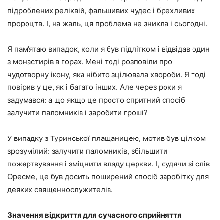
підроблених реліквій, фальшивих чудес і брехливих
пророцтв. І, на жаль, ця проблема не зникла і сьогодні.
Я пам’ятаю випадок, коли я був підлітком і відвідав один
з монастирів в горах. Мені тоді розповіли про
чудотворну ікону, яка нібито зцілювала хвороби. Я тоді
повірив у це, як і багато інших. Але через роки я
задумався: а що якщо це просто спритний спосіб
залучити паломників і заробити гроші?
У випадку з Туринської плащаницею, мотив був цілком
зрозумілий: залучити паломників, збільшити
пожертвування і зміцнити владу церкви. І, судячи зі слів
Оресме, це був досить поширений спосіб заробітку для
деяких священнослужителів.
Значення відкриття для сучасного сприйняття