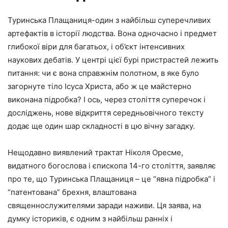
Туринська Плащаниця-один з найбільш суперечливих
артефактів в історії людства. Вона одночасно і предмет
глибокої віри для багатьох, і об’єкт інтенсивних
наукових дебатів. У центрі цієї бурі пристрастей лежить
питання: чи є вона справжнім полотном, в яке було
загорнуте тіло Ісуса Христа, або ж це майстерно
виконана підробка? І ось, через століття суперечок і
досліджень, нове відкриття середньовічного тексту
додає ще один шар складності в цю вічну загадку.
Нещодавно виявлений трактат Ніколя Оресме,
видатного богослова і єпископа 14-го століття, заявляє
про те, що Туринська Плащаниця – це “явна підробка” і
“патентована” брехня, влаштована
священнослужителями заради наживи. Ця заява, на
думку істориків, є одним з найбільш ранніх і