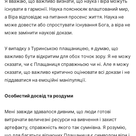
Я вважаю, що важливо визнати, що наука і віра можуть
існувати в гармонії. Наука пояснює
як
влаштований мир,
а Віра відповідає на питання про
сенс
життя. Наука не
може довести або спростувати існування Бога, а віра не
може замінити наукові докази.
У випадку з Туринською плащаницею, я думаю, що
важливо бути відкритим для обох точок зору. Я не можу
сказати, чи є Плащаниця справжньою чи ні. Але я можу
сказати, що важливо критично оцінювати всі докази і не
піддаватися на емоційні маніпуляції.
Особистий досвід та роздуми
Мені завжди здавалося дивним, що люди готові
витрачати величезні ресурси на вивчення і захист
артефакту, справжність якого так сумнівна. Я розумію,
що для багатьох віруючих Плащаниця є символом віри і