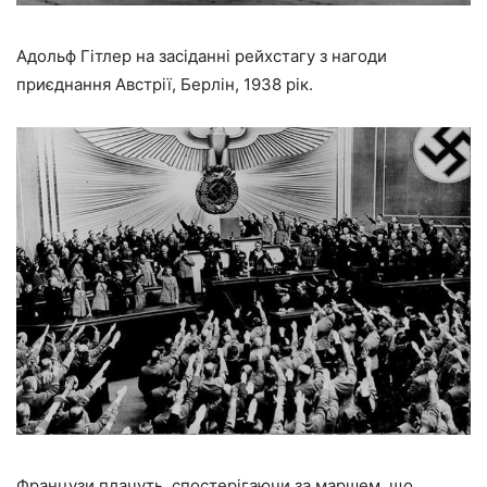
Адольф Гітлер на засіданні рейхстагу з нагоди
приєднання Австрії, Берлін, 1938 рік.
Французи плачуть, спостерігаючи за маршем, що