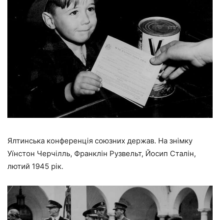
Ялтинська конференція союзних держав. На знімку
Уїнстон Черчілль, Франклін Рузвельт, Йосип Сталін,
лютий 1945 рік.