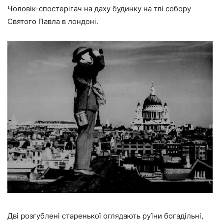
Чоловік-спостерігач на даху будинку на тлі собору
Святого Павла в лондоні.
Дві розгублені старенької оглядають руїни богадільні,