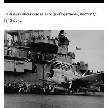
На американському авіаносці «Йорктаун», листопад
1943 року.