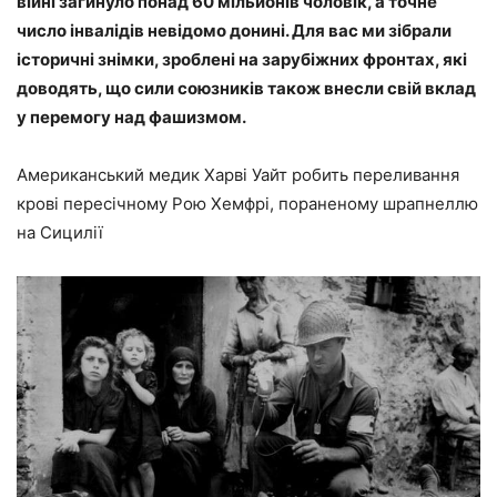
війні загинуло понад 60 мільйонів чоловік, а точне
число інвалідів невідомо донині. Для вас ми зібрали
історичні знімки, зроблені на зарубіжних фронтах, які
доводять, що сили союзників також внесли свій вклад
у перемогу над фашизмом.
Американський медик Харві Уайт робить переливання
крові пересічному Рою Хемфрі, пораненому шрапнеллю
на Сицилії