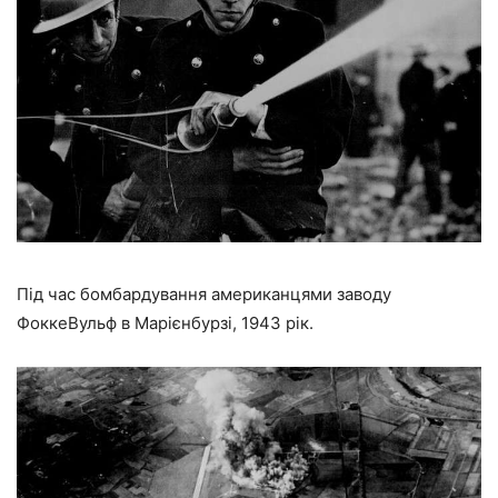
Під час бомбардування американцями заводу
ФоккеВульф в Марієнбурзі, 1943 рік.