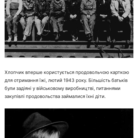
Хлопчик вперше користується продовольчою карткою
для отримання їжі, лютий 1943 року. Більшість батьків
були задіяні у військовому виробництві, питаннями
закупівлі продовольства займалися їхні діти.