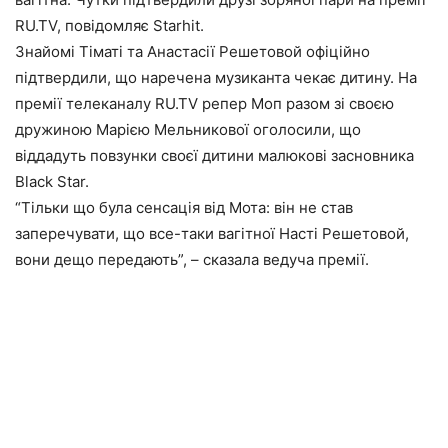
RU.TV, повідомляє Starhit.
Знайомі Тіматі та Анастасії Решетовой офіційно
підтвердили, що наречена музиканта чекає дитину. На
премії телеканалу RU.TV репер Моп разом зі своєю
дружиною Марією Мельникової оголосили, що
віддадуть повзунки своєї дитини малюкові засновника
Black Star.
“Тільки що була сенсація від Мота: він не став
заперечувати, що все-таки вагітної Насті Решетовой,
вони дещо передають”, – сказала ведуча премії.