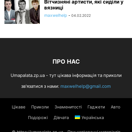
Вітчизняні артисти, які сиділи у
вязниці
maxwelhelp
-
04.02.2022
ПРО НАС
Umapalata.zp.ua - тут цікава інформація та приколи
зв'язатися з нами:
maxwelhelp@gmail.com
Цікаве
Приколи
Знаменитості
Гаджети
Авто
Подорожі
Дівчата
Українська
© https://umapalata.zp.ua - При копіюванні матеріалів