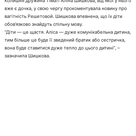
Колишня дружина Тіматі Аліна Шишкова, від якої у нього
вже є дочка, у свою чергу прокоментувала новину про
вагітність Решетовой. Шишкова впевнена, що їх діти
обов’язково знайдуть спільну мову.
“Діти — це щастя. Аліса — дуже комунікабельна дитина,
тим більше це буде її зведений братик або сестричка,
вона буде ставитися дуже тепло до цього дитині”, –
зазначила Шишкова.