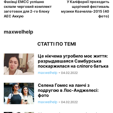
Фахівці ЕМСС успішно
У Каліфорнії проходить
склали черговий комплект
щорічний фестиваль
заготовок для 2-го блоку
музики Коачелла-2015 (40
АЕС Аккую
фото)
maxwelhelp
СТАТТІ ПО ТЕМІ
Це нікчема угробило моє життя:
разрыдавшаяся Самбурська
поскаржилася на сліпого батька
maxwelhelp
-
04.02.2022
Селена Гомес на ланчі з
подругою в Лос-Анджелесі:
фото
maxwelhelp
-
04.02.2022