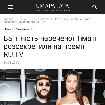
UMAPALATA
Цікава інформація та приколи
додому
Різне
Знаменитості
Вагітність нареченої Тіматі
розсекретили на премії RU.TV
Різне
Знаменитості
Вагітність нареченої Тіматі
розсекретили на премії
RU.TV
20.03.2020