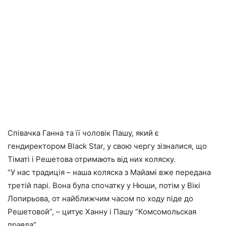
Співачка Ганна та її чоловік Пашу, який є
гендиректором Black Star, у свою чергу зізналися, що
Тіматі і Решетова отримають від них коляску.
“У нас традиція – наша коляска з Майамі вже передана
третій парі. Вона була спочатку у Нюши, потім у Вікі
Лопирьова, от найближчим часом по ходу піде до
Решетовой”, – цитує Ханну і Пашу “Комсомольская
правда”.