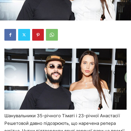
Шанувальники 35-річного Тіматі і 23-річної Анастасії
Решетовой давно підозрюють, що наречена репера
вагітна. Чутки підтвердили друзі зоряної пари на премії