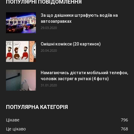
ПОПУЛЯРНІ ПОВІДОМЛЕННЯ
За що даішники штрафують водіїв на
автозаправках
29.03.2020
Смішні комікси (20 картинок)
20.04.2020
Намагаючись дістати мобільний телефон,
чоловік застряг в унітазі (4 фото)
31.01.2020
ПОПУЛЯРНА КАТЕГОРІЯ
Цікаве
796
Це цікаво
768