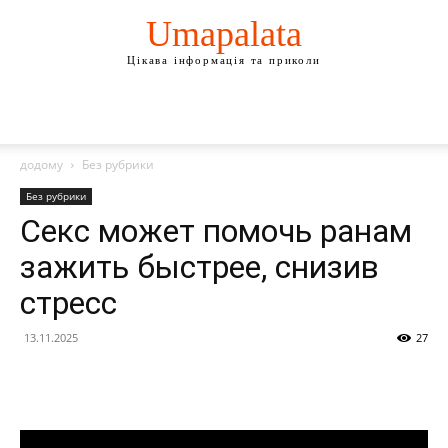
Umapalata
Цікава інформація та приколи
додому
Без рубрики
Без рубрики
Секс может помочь ранам
зажить быстрее, снизив
стресс
13.11.2025
27