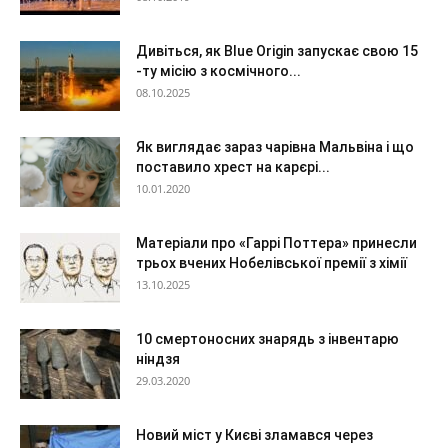
Дивіться, як Blue Origin запускає свою 15
-ту місію з космічного...
08.10.2025
Як виглядає зараз чарівна Мальвіна і що
поставило хрест на карєрі...
10.01.2020
Матеріали про «Гаррі Поттера» принесли
трьох вчених Нобелівської премії з хімії
13.10.2025
10 смертоносних знарядь з інвентарю
ніндзя
29.03.2020
Новий міст у Києві зламався через