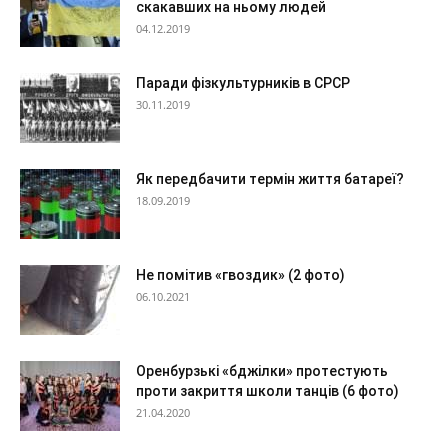
скакавших на ньому людей
04.12.2019
Паради фізкультурників в СРСР
30.11.2019
Як передбачити термін життя батареї?
18.09.2019
Не помітив «гвоздик» (2 фото)
06.10.2021
Оренбурзькі «бджілки» протестують
проти закриття школи танців (6 фото)
21.04.2020