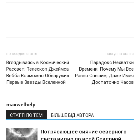
попередня стаття
наступна стаття
Вглядываясь в Космический
Парадокс Нехватки
Рассвет: Телескоп Джеймса
Времени: Почему Мы Все
Вебба Возможно Обнаружил
Равно Спешим, Даже Имея
Первые Звезды Вселенной
Достаточно Часов
maxwelhelp
СТАТТІ ПО ТЕМІ
БІЛЬШЕ ВІД АВТОРА
Потрясающее сияние северного
света видно по всей Северной