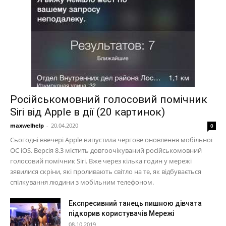
Російськомовний голосовий помічник
Siri від Apple в дії (20 картинок)
maxwelhelp
-
20.04.2020
0
Сьогодні ввечері Apple випустила чергове оновлення мобільної
ОС iOS. Версія 8.3 містить довгоочікуваний російськомовний
голосовий помічник Siri. Вже через кілька годин у мережі
зявилися скріни, які проливають світло на те, як відбувається
спілкування людини з мобільним телефоном.
Експресивний танець пишною дівчата
підкорив користувачів Мережі
08.10.2019