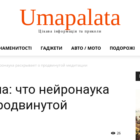
Umapalata
Цікава інформація та приколи
НАМЕНИТОСТІ
ГАДЖЕТИ
АВТО / МОТО
ПОДОРОЖІ
йронаука раскрывает о продвинутой медитации
а: что нейронаука
родвинутой
26