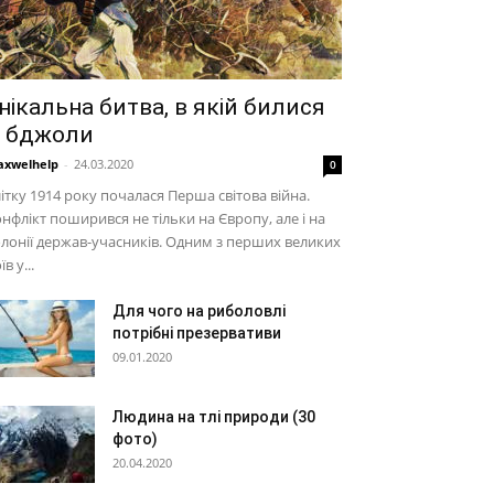
нікальна битва, в якій билися
 бджоли
xwelhelp
-
24.03.2020
0
ітку 1914 року почалася Перша світова війна.
нфлікт поширився не тільки на Європу, але і на
лонії держав-учасників. Одним з перших великих
їв у...
Для чого на риболовлі
потрібні презервативи
09.01.2020
Людина на тлі природи (30
фото)
20.04.2020