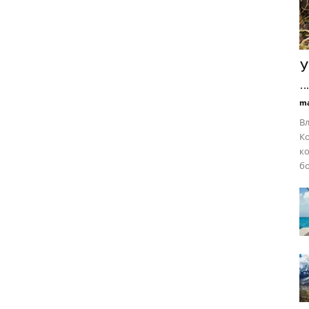
У
…
ma
Вл
Ко
ко
бо