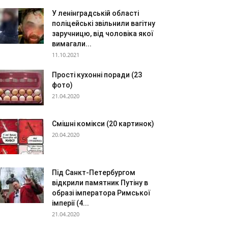
У ленінградській області
поліцейські звільнили вагітну
заручницю, від чоловіка якої
вимагали...
11.10.2021
Прості кухонні поради (23
фото)
21.04.2020
Смішні комікси (20 картинок)
20.04.2020
Під Санкт-Петербургом
відкрили памятник Путіну в
образі імператора Римської
імперії (4...
21.04.2020