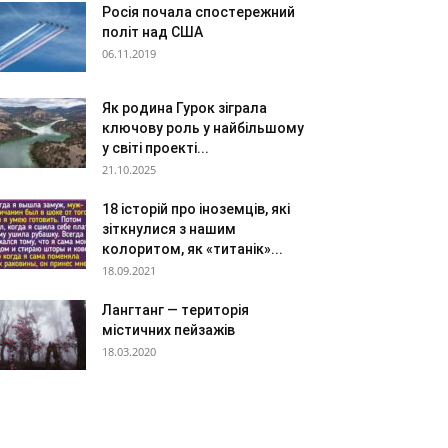
Росія почала спостережний
політ над США
06.11.2019
Як родина Гурок зіграла
ключову роль у найбільшому
у світі проекті...
21.10.2025
18 історій про іноземців, які
зіткнулися з нашим
колоритом, як «титанік»...
18.09.2021
Лангтанг — територія
містичних пейзажів
18.03.2020