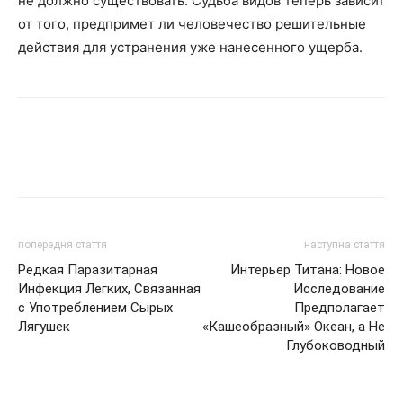
не должно существовать. Судьба видов теперь зависит
от того, предпримет ли человечество решительные
действия для устранения уже нанесенного ущерба.
попередня стаття
наступна стаття
Редкая Паразитарная
Интерьер Титана: Новое
Инфекция Легких, Связанная
Исследование
с Употреблением Сырых
Предполагает
Лягушек
«Кашеобразный» Океан, а Не
Глубоководный