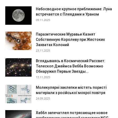
Небосводное крупное приближение: Луна
встречается с Плеядами и Ураном
09.11.2025
Паразитические Муравьи Казнят
Собственную Королеву при Жестоких
Захватах Колоний
23.11.2025
Вглядываясь в Космический Рассвет:
Телескоп Джеймса Вебба Возможно
Обнаружил Первые Звезды...
13.11.2025
Молекулярні заклепки містять пористі
матеріали з російської мокрої повітря
24.09.2025
Хаббл запечатлел потрясающее новое
изображение наклонной галактики NGC