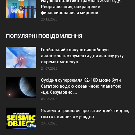
Научная политика Трампа в 2025 году:
Реорганизация, сокращение
финансирования и мировой...
20.12.2025
ПОПУЛЯРНІ ПОВІДОМЛЕННЯ
Глобальний конкурс випробовує
аналітичні інструменти для аналізу руху
окремих молекул
24.07.2025
Сусідня суперземля K2-18B може бути
багатою водою океанічною планетою:
«це, безумовно,...
03.08.2025
Як земля тряслася протягом дев’яти днів,
і ніхто не знав чому-відео
28.07.2025