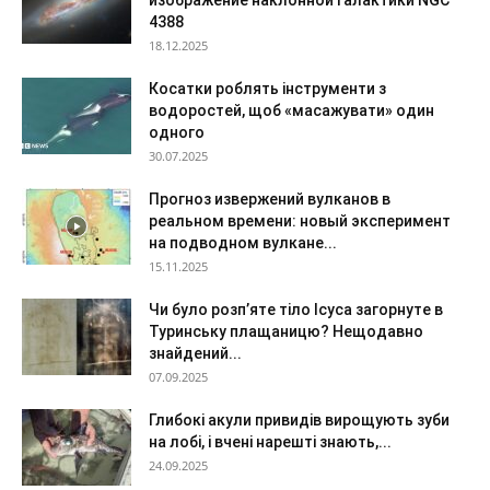
4388
18.12.2025
Косатки роблять інструменти з
водоростей, щоб «масажувати» один
одного
30.07.2025
Прогноз извержений вулканов в
реальном времени: новый эксперимент
на подводном вулкане...
15.11.2025
Чи було розп’яте тіло Ісуса загорнуте в
Туринську плащаницю? Нещодавно
знайдений...
07.09.2025
Глибокі акули привидів вирощують зуби
на лобі, і вчені нарешті знають,...
24.09.2025