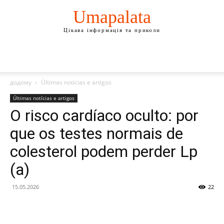
Umapalata
Цікава інформація та приколи
додому
Últimas notícias e artigos
Últimas notícias e artigos
O risco cardíaco oculto: por
que os testes normais de
colesterol podem perder Lp
(a)
15.05.2026
22