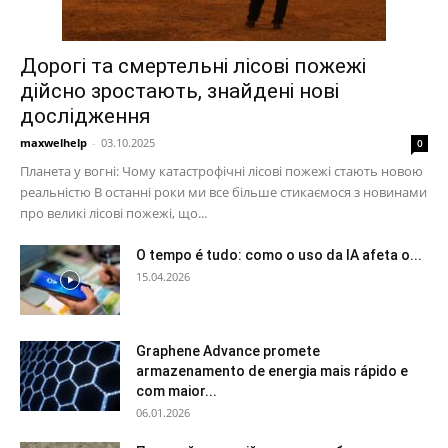
Дорогі та смертельні лісові пожежі
дійсно зростають, знайдені нові
дослідження
maxwelhelp
-
03.10.2025
0
Планета у вогні: Чому катастрофічні лісові пожежі стають новою
реальністю В останні роки ми все більше стикаємося з новинами
про великі лісові пожежі, що...
O tempo é tudo: como o uso da IA afeta o...
15.04.2026
Graphene Advance promete
armazenamento de energia mais rápido e
com maior...
06.01.2026