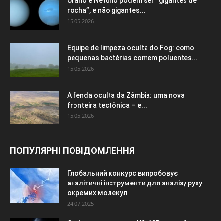
Urano e Netuno podem ser “gigantes de
rocha”, e não gigantes...
15.05.2026
Equipe de limpeza oculta do Fog: como
pequenas bactérias comem poluentes...
15.05.2026
A fenda oculta da Zâmbia: uma nova
fronteira tectônica – e...
15.05.2026
ПОПУЛЯРНІ ПОВІДОМЛЕННЯ
Глобальний конкурс випробовує
аналітичні інструменти для аналізу руху
окремих молекул
24.07.2025