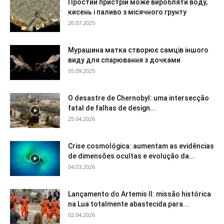
Простий пристрій може виробляти воду,
кисень і паливо з місячного грунту
26.07.2025
Мурашина матка створює самців іншого
виду для спарювання з дочками
05.09.2025
O desastre de Chernobyl: uma intersecção
fatal de falhas de design...
25.04.2026
Crise cosmológica: aumentam as evidências
de dimensões ocultas e evolução da...
04.03.2026
Lançamento do Artemis II: missão histórica
na Lua totalmente abastecida para...
02.04.2026