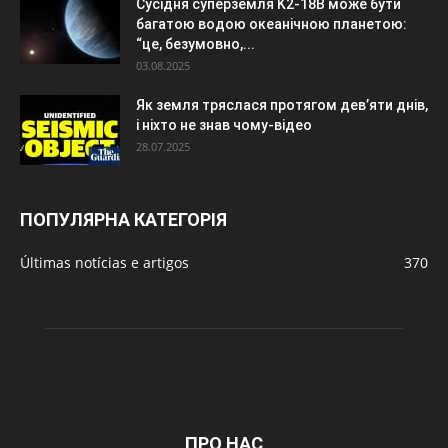
Сусідня суперземля K2-18B може бути
багатою водою океанічною планетою:
“це, безумовно,...
03.08.2025
Як земля тряслася протягом дев’яти днів,
і ніхто не знав чому-відео
28.07.2025
ПОПУЛЯРНА КАТЕГОРІЯ
Últimas notícias e artigos
370
ПРО НАС