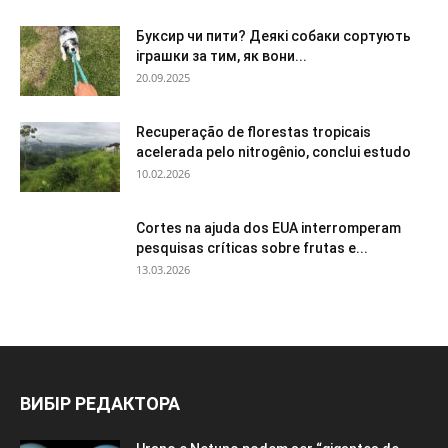
Буксир чи пити? Деякі собаки сортують
іграшки за тим, як вони...
20.09.2025
Recuperação de florestas tropicais
acelerada pelo nitrogênio, conclui estudo
10.02.2026
Cortes na ajuda dos EUA interromperam
pesquisas críticas sobre frutas e...
13.03.2026
ВИБІР РЕДАКТОРА