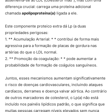
assemelha-se ao LDL (colesterol”mau”), mas com uma
diferença crucial: carrega uma proteína adicional
chamada
apolipoproteína(a)
ligada a ele.
Este componente proteico extra dá Lp (a duas
propriedades perigosas:
1. ** Acumulação Arterial: * * contribui de forma mais
agressiva para a formação de placas de gordura nas
artérias do que o LDL normal.
2. ** Promoção da coagulação: * * pode aumentar a
probabilidade de formação de coágulos sanguíneos.
Juntos, esses mecanismos aumentam significativamente
o risco de doenças cardiovasculares, incluindo ataques
cardíacos, derrames e doença valvar aórtica. Ao contrário
de outros marcadores de colesterol, o Lp(a) não está
incluído nos painéis lipídicos padrão, o que significa que
muitas pessoas carregam níveis elevados sem nunca