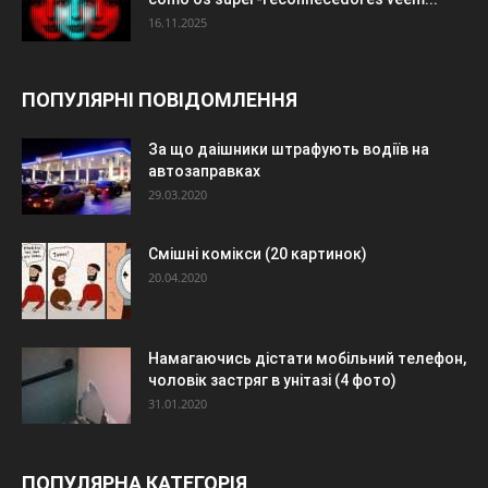
16.11.2025
ПОПУЛЯРНІ ПОВІДОМЛЕННЯ
За що даішники штрафують водіїв на
автозаправках
29.03.2020
Смішні комікси (20 картинок)
20.04.2020
Намагаючись дістати мобільний телефон,
чоловік застряг в унітазі (4 фото)
31.01.2020
ПОПУЛЯРНА КАТЕГОРІЯ