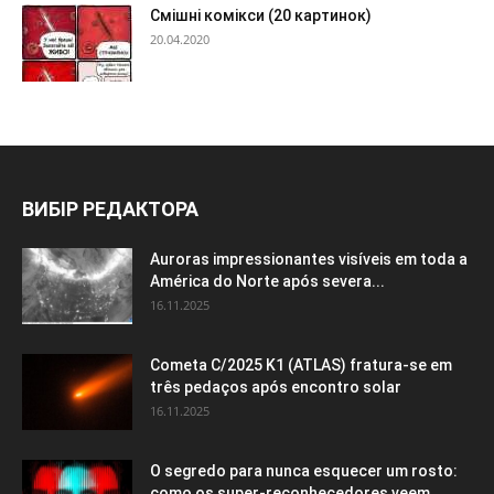
Смішні комікси (20 картинок)
20.04.2020
ВИБІР РЕДАКТОРА
Auroras impressionantes visíveis em toda a
América do Norte após severa...
16.11.2025
Cometa C/2025 K1 (ATLAS) fratura-se em
três pedaços após encontro solar
16.11.2025
O segredo para nunca esquecer um rosto:
como os super-reconhecedores veem...