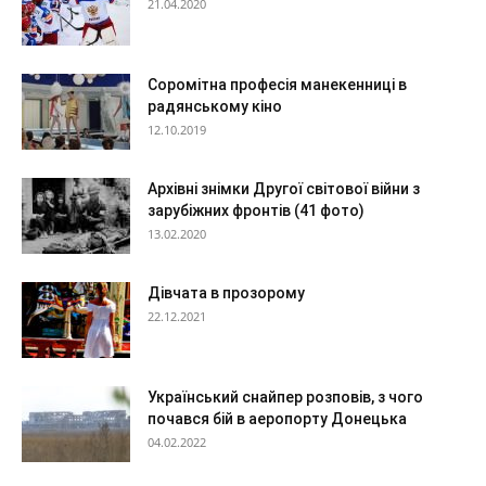
21.04.2020
Соромітна професія манекенниці в
радянському кіно
12.10.2019
Архівні знімки Другої світової війни з
зарубіжних фронтів (41 фото)
13.02.2020
Дівчата в прозорому
22.12.2021
Український снайпер розповів, з чого
почався бій в аеропорту Донецька
04.02.2022