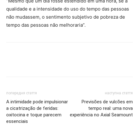
“Mesmo que um dia fosse estendido em uma hora, se a
qualidade e a intensidade do uso do tempo das pessoas
não mudassem, o sentimento subjetivo de pobreza de
tempo das pessoas não melhoraria”.
попередня стаття
наступна стаття
A intimidade pode impulsionar
Previsões de vulcões em
a cicatrização de feridas:
tempo real: uma nova
oxitocina e toque parecem
experiência no Axial Seamount
essenciais