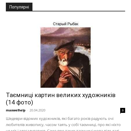
Популярні
Таємниці картин великих художників
(14 фото)
maxwelhelp
-
20.04.2020
0
Шедеври відомих художників, які багато років радують очі
любителів живопису, часом таять у собі таємниці, про які ніхто
не міг і здогадуватися. Саме про таких таємниці мова піде далі.