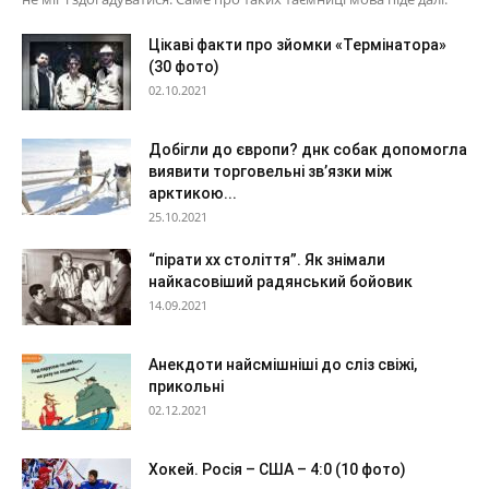
Цікаві факти про зйомки «Термінатора»
(30 фото)
02.10.2021
Добігли до європи? днк собак допомогла
виявити торговельні зв’язки між
арктикою...
25.10.2021
“пірати xx століття”. Як знімали
найкасовіший радянський бойовик
14.09.2021
Анекдоти найсмішніші до сліз свіжі,
прикольні
02.12.2021
Хокей. Росія – США – 4:0 (10 фото)