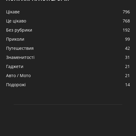
Цікаве
796
Це цікаво
768
Без рубрики
192
Приколи
99
Путешествия
42
Знаменитості
31
Гаджети
21
Авто / Мото
21
Подорожі
14