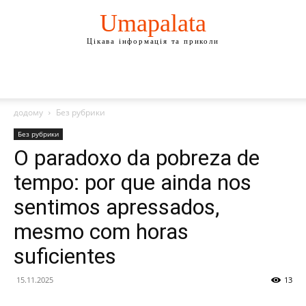
Umapalata
Цікава інформація та приколи
додому
Без рубрики
Без рубрики
O paradoxo da pobreza de
tempo: por que ainda nos
sentimos apressados,
mesmo com horas
suficientes
15.11.2025
13