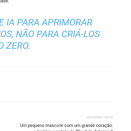
dade.
E IA PARA APRIMORAR
S, NÃO PARA CRIÁ-LOS
O ZERO.
наступна стаття
Um pequeno mascote com um grande coração: