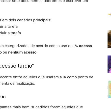
analisar sete documentos diferentes e escrever um
 em dois cenários principais:
r a tarefa.
uir a tarefa.
ram categorizados de acordo com o uso de IA:
acesso
o
ou
nenhum acesso
.
acesso tardio”
rcante entre aqueles que usaram a IA como ponto de
enta de finalização.
ção
cipantes mais bem-sucedidos foram aqueles que