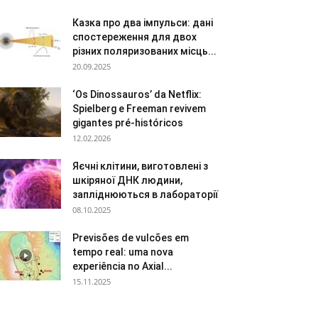
Казка про два імпульси: дані
спостереження для двох
різних поляризованих місць...
20.09.2025
‘Os Dinossauros’ da Netflix:
Spielberg e Freeman revivem
gigantes pré-históricos
12.02.2026
Яєчні клітини, виготовлені з
шкіряної ДНК людини,
запліднюються в лабораторії
08.10.2025
Previsões de vulcões em
tempo real: uma nova
experiência no Axial...
15.11.2025