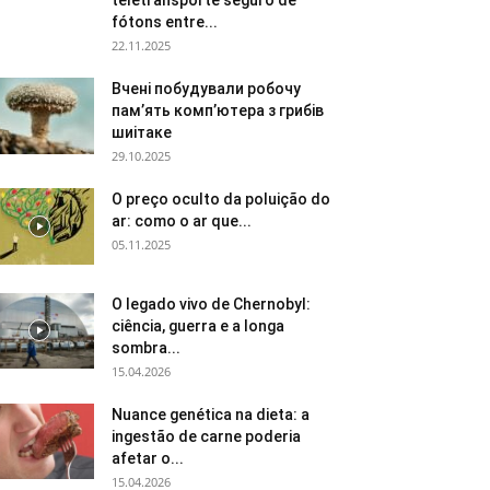
teletransporte seguro de
fótons entre...
22.11.2025
Вчені побудували робочу
пам’ять комп’ютера з грибів
шиітаке
29.10.2025
O preço oculto da poluição do
ar: como o ar que...
05.11.2025
O legado vivo de Chernobyl:
ciência, guerra e a longa
sombra...
15.04.2026
Nuance genética na dieta: a
ingestão de carne poderia
afetar o...
15.04.2026