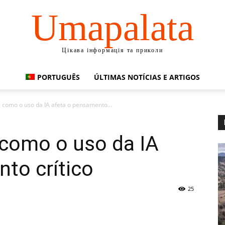
Umapalata
Цікава інформація та приколи
PORTUGUÊS
ÚLTIMAS NOTÍCIAS E ARTIGOS
 como o uso da IA afeta o pensamento...
 como o uso da IA
to crítico
25