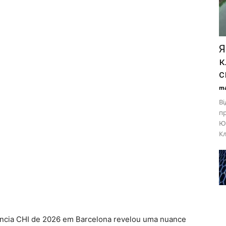
Я
к
с
ma
Ві
пр
Юр
Кл
ncia CHI de 2026 em Barcelona revelou uma nuance