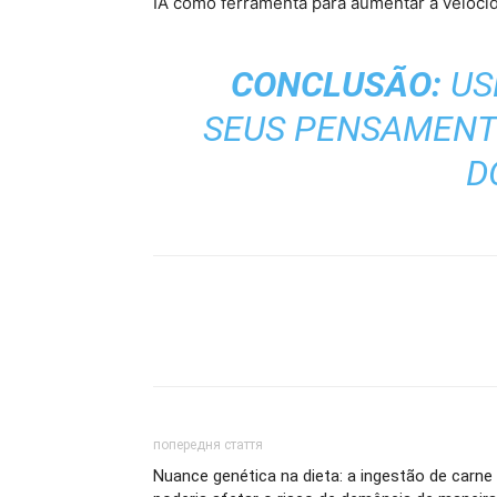
IA como ferramenta para aumentar a veloci
CONCLUSÃO:
US
SEUS PENSAMENTO
D
попередня стаття
Nuance genética na dieta: a ingestão de carne