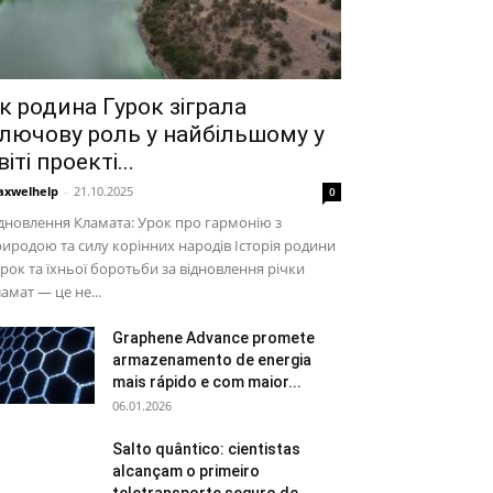
к родина Гурок зіграла
лючову роль у найбільшому у
віті проекті...
xwelhelp
-
21.10.2025
0
дновлення Кламата: Урок про гармонію з
иродою та силу корінних народів Історія родини
ок та їхньої боротьби за відновлення річки
амат — це не...
Graphene Advance promete
armazenamento de energia
mais rápido e com maior...
06.01.2026
Salto quântico: cientistas
alcançam o primeiro