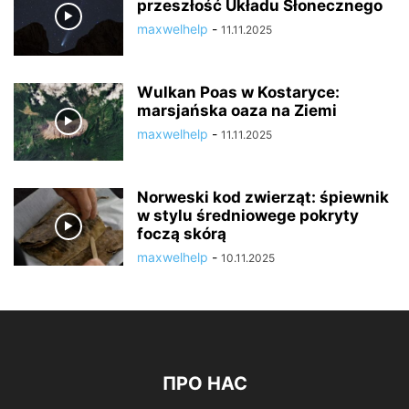
przeszłość Układu Słonecznego
maxwelhelp
-
11.11.2025
Wulkan Poas w Kostaryce:
marsjańska oaza na Ziemi
maxwelhelp
-
11.11.2025
Norweski kod zwierząt: śpiewnik
w stylu średniowege pokryty
foczą skórą
maxwelhelp
-
10.11.2025
ПРО НАС