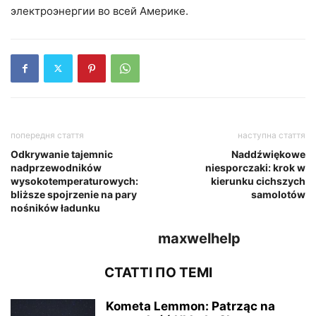
электроэнергии во всей Америке.
попередня стаття
наступна стаття
Odkrywanie tajemnic
Naddźwiękowe
nadprzewodników
niesporczaki: krok w
wysokotemperaturowych:
kierunku cichszych
bliższe spojrzenie na pary
samolotów
nośników ładunku
maxwelhelp
СТАТТІ ПО ТЕМІ
Kometa Lemmon: Patrząc na