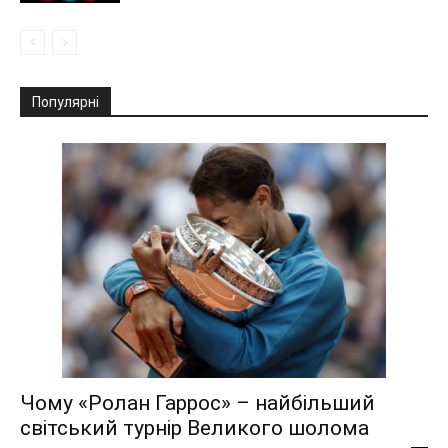
Популярні
Чому «Ролан Гаррос» – найбільший
світський турнір Великого шолома