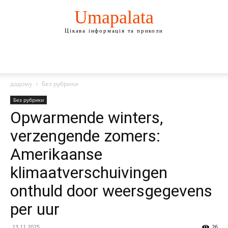
Umapalata
Цікава інформація та приколи
додому
Без рубрики
Без рубрики
Opwarmende winters,
verzengende zomers:
Amerikaanse
klimaatverschuivingen
onthuld door weersgegevens
per uur
13.11.2025
26