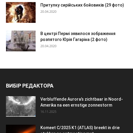
Притулку сирійських бойовиків (29 фото)
20.04.2020
В центрі Пермі зявилося зображення
розпятого Юрія Гагаріна (2 фото)
20.04.2020
ВИБІР РЕДАКТОРА
Verbluffende Aurora’s zichtbaar in Noord-
Amerika na een ernstige zonnestorm
16.11.2025
Komeet C/2025 K1 (ATLAS) breekt in drie