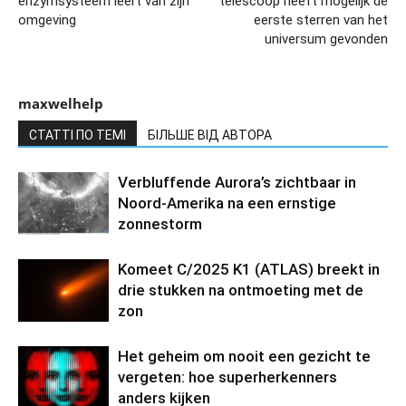
enzymsysteem leert van zijn
telescoop heeft mogelijk de
omgeving
eerste sterren van het
universum gevonden
maxwelhelp
СТАТТІ ПО ТЕМІ
БІЛЬШЕ ВІД АВТОРА
Verbluffende Aurora’s zichtbaar in
Noord-Amerika na een ernstige
zonnestorm
Komeet C/2025 K1 (ATLAS) breekt in
drie stukken na ontmoeting met de
zon
Het geheim om nooit een gezicht te
vergeten: hoe superherkenners
anders kijken