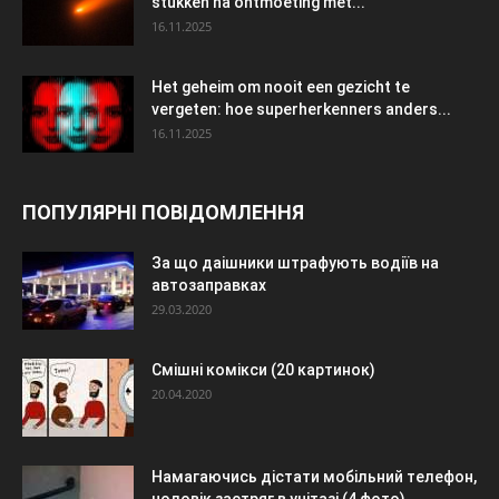
stukken na ontmoeting met...
16.11.2025
Het geheim om nooit een gezicht te
vergeten: hoe superherkenners anders...
16.11.2025
ПОПУЛЯРНІ ПОВІДОМЛЕННЯ
За що даішники штрафують водіїв на
автозаправках
29.03.2020
Смішні комікси (20 картинок)
20.04.2020
Намагаючись дістати мобільний телефон,
чоловік застряг в унітазі (4 фото)