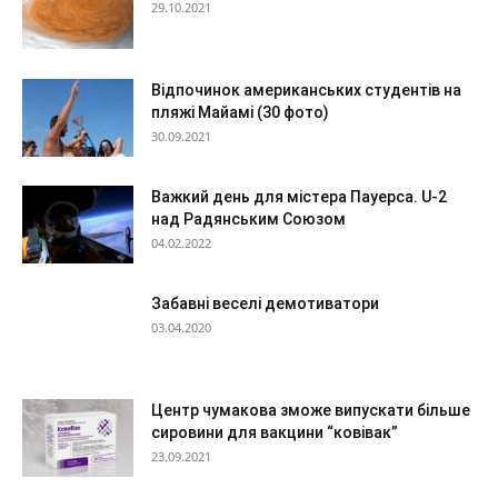
29.10.2021
Відпочинок американських студентів на
пляжі Майамі (30 фото)
30.09.2021
Важкий день для містера Пауерса. U-2
над Радянським Союзом
04.02.2022
Забавні веселі демотиватори
03.04.2020
Центр чумакова зможе випускати більше
сировини для вакцини “ковівак”
23.09.2021