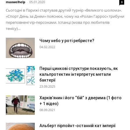
maxwelhelp
-
05.01.2020
0
Сьогодні в Парижі стартував другий турнір «Великого шолома».
«Спорт День за Днем» пояснює, чому на «Ролан Гаррос» трибуни
переповнені vip-персонами. Іспанці (мова про любителів
тенісу)...
Чому небо у роті ребристе?
04.02.2022
Перші цинкові структури показують, як
кальпротектин інтерпретує метали
бактерії
23.09.2025
Харків’янин і його “бій” з дверима (1 фото
+ 1 відео)
08.09.2021
Альберт пірпойнт-останній кат імперії